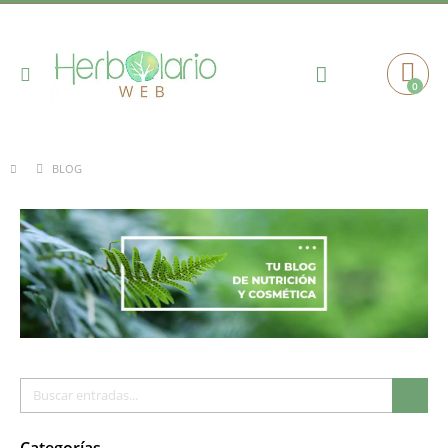
Toggle
0
Cart
Nav
BLOG
Buscar
Busc
Categorías