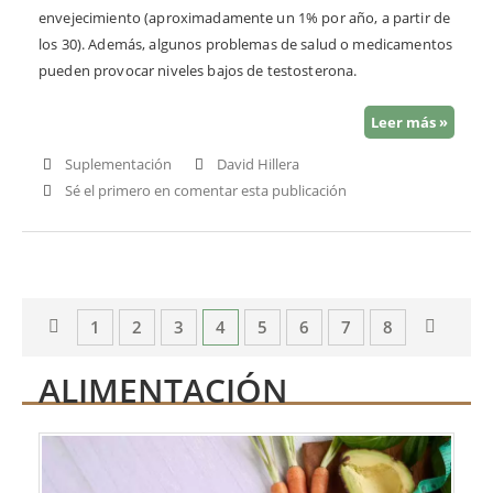
envejecimiento (aproximadamente un 1% por año, a partir de
los 30). Además, algunos problemas de salud o medicamentos
pueden provocar niveles bajos de testosterona.
Leer más »
Suplementación
David Hillera
Sé el primero en comentar esta publicación
Página
Página
Anterior
Página
Página
Página
Actualmente estás leyendo página
Página
Página
Página
Página
Página
Siguien
1
2
3
4
5
6
7
8
ALIMENTACIÓN