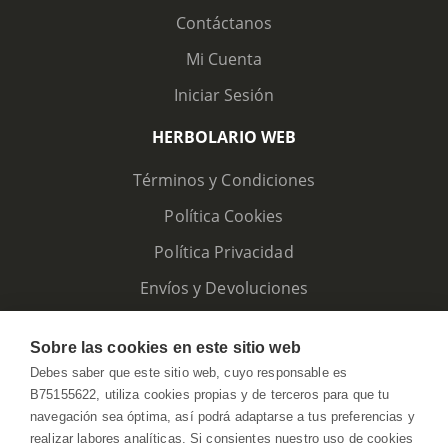
Contáctanos
Mi Cuenta
Iniciar Sesión
HERBOLARIO WEB
Términos y Condiciones
Política Cookies
Política Privacidad
Envíos y Devoluciones
Sobre las cookies en este sitio web
Debes saber que este sitio web, cuyo responsable es
B75155622, utiliza cookies propias y de terceros para que tu
navegación sea óptima, así podrá adaptarse a tus preferencias y
realizar labores analíticas. Si consientes nuestro uso de cookies