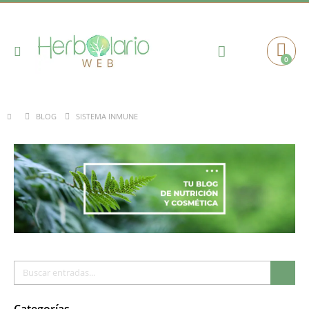
Toggle
0
Cart
Nav
BLOG
SISTEMA INMUNE
Buscar
Busc
Categorías