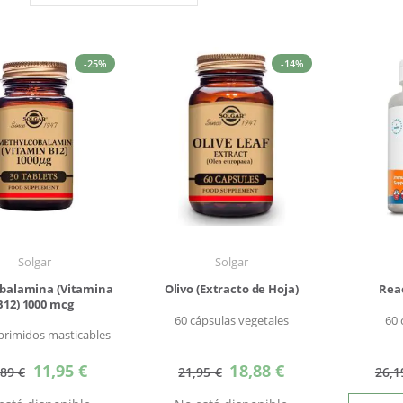
Dirección
Descendente
-25%
-14%
Solgar
Solgar
balamina (Vitamina
Olivo (Extracto de Hoja)
Rea
B12) 1000 mcg
60 cápsulas vegetales
60
rimidos masticables
Precio
Precio
11,95 €
18,88 €
,89 €
21,95 €
26,1
especial
especial