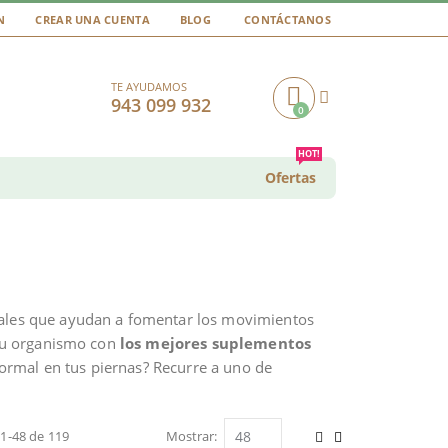
N
CREAR UNA CUENTA
BLOG
CONTÁCTANOS
TE AYUDAMOS
943 099 932
0
Cart
HOT!
Ofertas
rales que ayudan a fomentar los movimientos
 tu organismo con
los mejores suplementos
ormal en tus piernas? Recurre a uno de
s
1
-
48
de
119
Mostrar
Ver