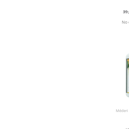
39
No 
Méderi 