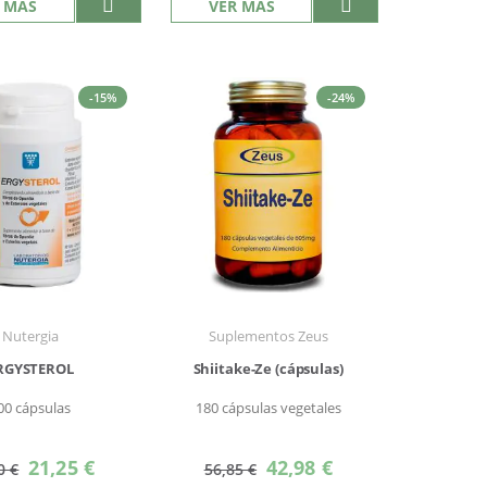
 MÁS
VER MÁS
-15%
-24%
Nutergia
Suplementos Zeus
RGYSTEROL
Shiitake-Ze (cápsulas)
00 cápsulas
180 cápsulas vegetales
Precio
Precio
21,25 €
42,98 €
0 €
56,85 €
especial
especial