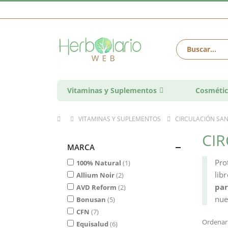
Vitaminas y Suplementos
Cosmétic
VITAMINAS Y SUPLEMENTOS
CIRCULACIÓN SA
CI
MARCA
Pro
100% Natural
1
lib
Allium Noir
2
par
AVD Reform
2
nue
Bonusan
5
CFN
7
Ordenar
Equisalud
6