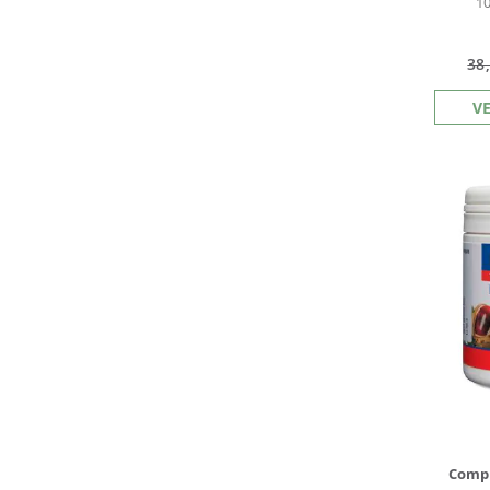
1
38
V
Compl