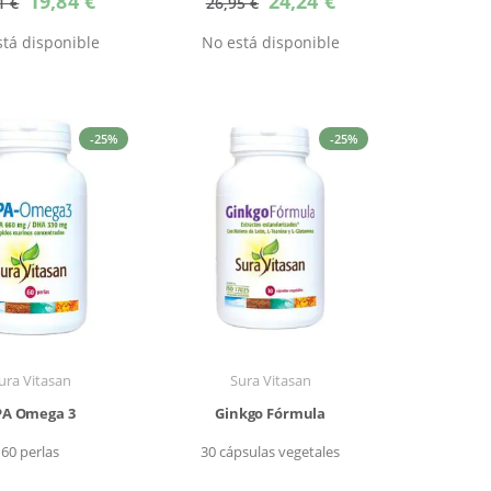
19,84 €
24,24 €
1 €
26,95 €
especial
especial
tá disponible
No está disponible
-25%
-25%
ura Vitasan
Sura Vitasan
PA Omega 3
Ginkgo Fórmula
60 perlas
30 cápsulas vegetales