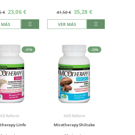
Precio
Precio
23,06 €
35,28 €
5 €
41,50 €
especial
especial
 MÁS
VER MÁS
-31%
-33%
VD Reform
AVD Reform
therapy Linfo
Micotherapy Shiitake