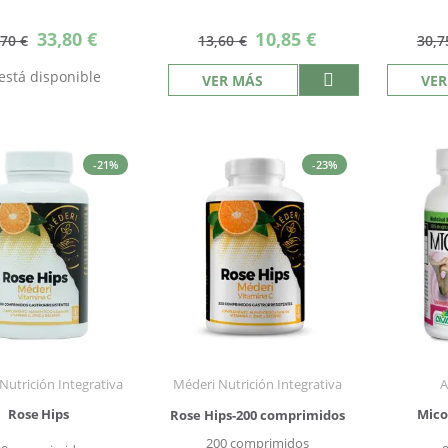
Precio
Precio
33,80 €
10,85 €
,70 €
13,60 €
30,7
especial
especial
está disponible
VER MÁS
VER
-21%
-23%
Nutrición Integrativa
Méderi Nutrición Integrativa
A
Rose Hips
Mico
Rose Hips-200 comprimidos
200 comprimidos