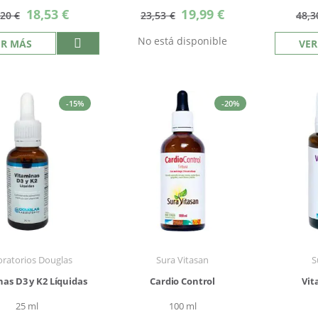
Precio
Precio
18,53 €
19,99 €
,20 €
23,53 €
48,3
especial
especial
No está disponible
ER MÁS
VER
-15%
-20%
ratorios Douglas
Sura Vitasan
S
as D3 y K2 Líquidas
Cardio Control
Vit
25 ml
100 ml