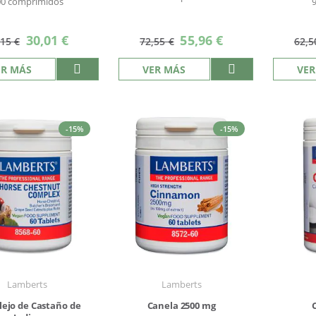
00 comprimidos
Precio
Precio
30,01 €
55,96 €
,15 €
72,55 €
62,5
especial
especial
ER MÁS
VER MÁS
VER
-15%
-15%
Lamberts
Lamberts
ejo de Castaño de
Canela 2500 mg