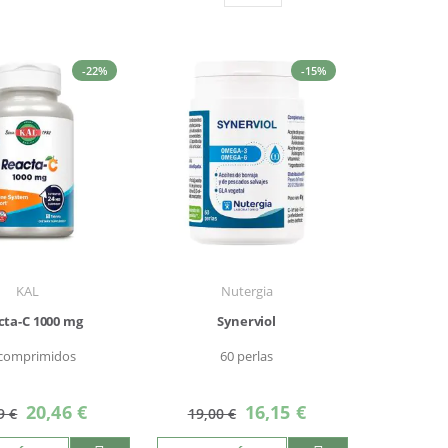
Parrilla
Lista
como
-22%
-15%
KAL
Nutergia
cta-C 1000 mg
Synerviol
 comprimidos
60 perlas
Precio
Precio
20,46 €
16,15 €
9 €
19,00 €
especial
especial