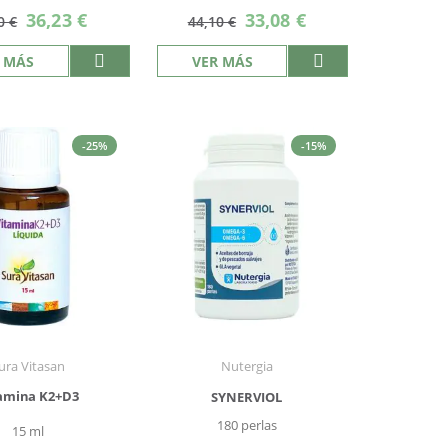
Precio
Precio
36,23 €
33,08 €
0 €
44,10 €
especial
especial
 MÁS
VER MÁS
-25%
-15%
ura Vitasan
Nutergia
amina K2+D3
SYNERVIOL
180 perlas
15 ml