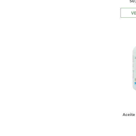
50
V
Aceite