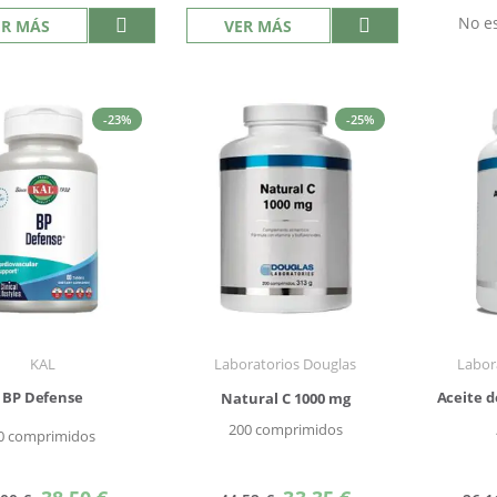
No es
ER MÁS
VER MÁS
-23%
-25%
KAL
Laboratorios Douglas
Labor
BP Defense
Aceite d
Natural C 1000 mg
200 comprimidos
0 comprimidos
Precio
Precio