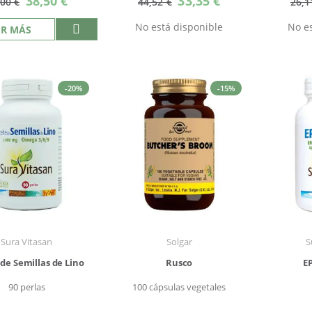
38,50 €
33,35 €
,00 €
44,52 €
26,1
especial
especial
No está disponible
No es
ER MÁS
-20%
-15%
Sura Vitasan
Solgar
S
 de Semillas de Lino
Rusco
E
90 perlas
100 cápsulas vegetales