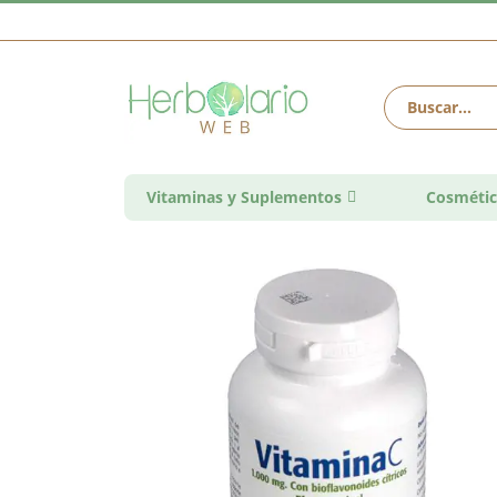
Vitaminas y Suplementos
Cosmétic
Saltar
al
final
de
la
galería
de
imágenes