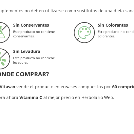
apoya la
formación del colágeno
, lo que fomenta el buen funciona
redientes en los comprimidos de Sura Vitasan: Agente de carga (celulosa microcristalina), sop
uplementos no deben utilizarse como sustitutos de una dieta sana
s, dientes y piel.
to de magnesio vegetal, fosfato dicálcico), soporte (ácidos grasos vegetales) y agentes de recu
ina C en comprimidos de Sura Vitasan también apoya al metaboli
Sin Conservantes
Sin Colorantes
nimiento saludable del sistema nervioso y la
respuesta inmunol
Este producto no contiene
Este producto no cont
 valor de referencia de nutrientes.
conservantes.
colorantes.
ás, es un producto que destaca por su
acción antioxidante
, idea
tra parte, incluye propiedades antiinflamatorias y antivíricas y o
Sin Levadura
Este producto no contiene
tamina C (Sura Vitasan) puede ser una buena aliada
contra el estr
levadura.
ÓNDE COMPRAR?
 Vitasan
vende el producto en envases compuestos por
60 compri
ra ahora
Vitamina C
al mejor precio en Herbolario Web.