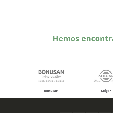
Hemos encontra
onusan
Solgar
Hifas 