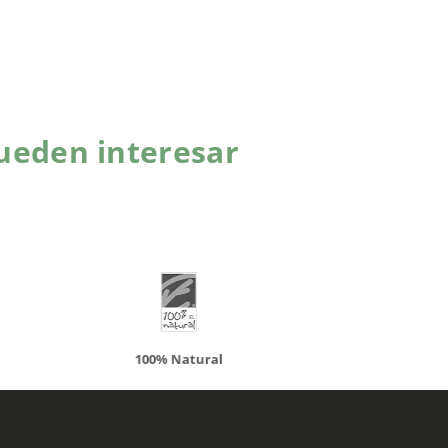
ueden interesar
atural
Solaray
LCN