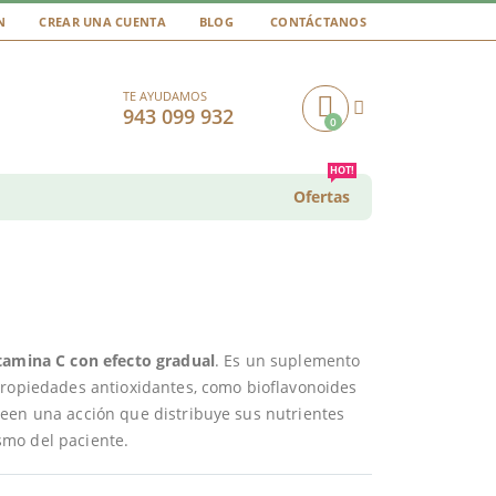
N
CREAR UNA CUENTA
BLOG
CONTÁCTANOS
TE AYUDAMOS
943 099 932
0
Cart
HOT!
Ofertas
tamina C con efecto gradual
. Es un suplemento
propiedades antioxidantes, como bioflavonoides
seen una acción que distribuye sus nutrientes
smo del paciente.