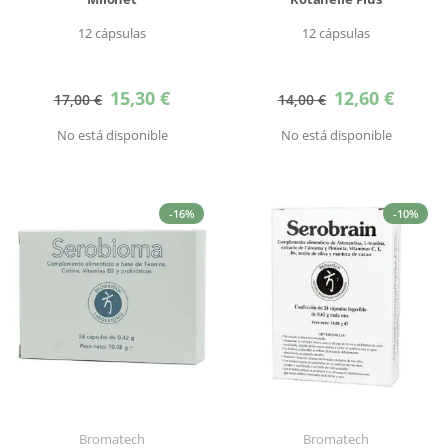
12 cápsulas
12 cápsulas
Precio
Precio
15,30 €
12,60 €
17,00 €
14,00 €
especial
especial
No está disponible
No está disponible
-16%
-10%
Bromatech
Bromatech