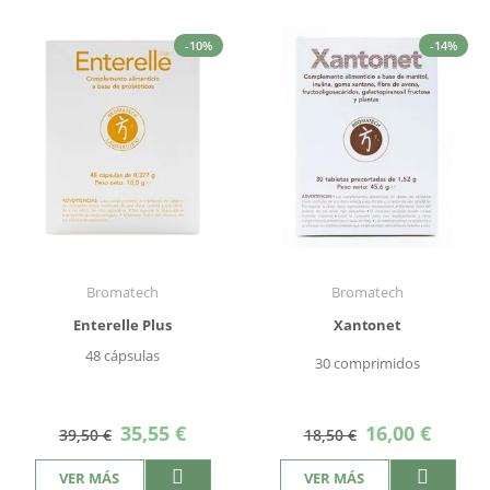
-10%
-14%
Bromatech
Bromatech
Enterelle Plus
Xantonet
48 cápsulas
30 comprimidos
Precio
Precio
35,55 €
16,00 €
39,50 €
18,50 €
especial
especial
VER MÁS
VER MÁS