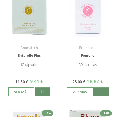
Bromatech
Bromatech
Enterelle Plus
Femelle
12 cápsulas
30 cápsulas
Precio
Precio
9,41 €
18,82 €
11,50 €
23,00 €
especial
especial
VER MÁS
VER MÁS
-18%
-18%