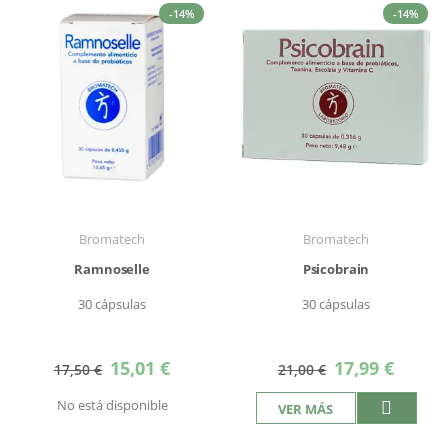
-14%
-14%
Bromatech
Bromatech
Ramnoselle
Psicobrain
30 cápsulas
30 cápsulas
Precio
Precio
15,01 €
17,99 €
17,50 €
21,00 €
especial
especial
No está disponible
VER MÁS