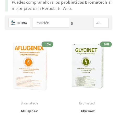
Puedes comprar ahora los
probióticos Bromatech
al
mejor precio en Herbolario Web.
FILTRAR
Fijar
Dirección
Descendente
-10%
-10%
Bromatech
Bromatech
Aflugenex
Glycinet