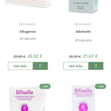
Bromatech
Bromatech
Aflugenex
Adomelle
24 cápsulas
30 cápsulas
Precio
Precio
26,92 €
21,67 €
29,00 €
26,50 €
especial
especial
VER MÁS
VER MÁS
-14%
-14%