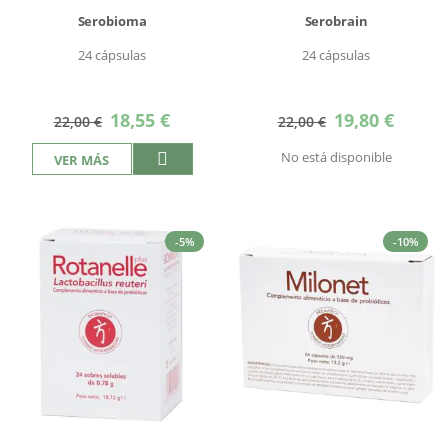
Serobioma
Serobrain
24 cápsulas
24 cápsulas
Precio
Precio
18,55 €
19,80 €
22,00 €
22,00 €
especial
especial
No está disponible
VER MÁS
-5%
-10%