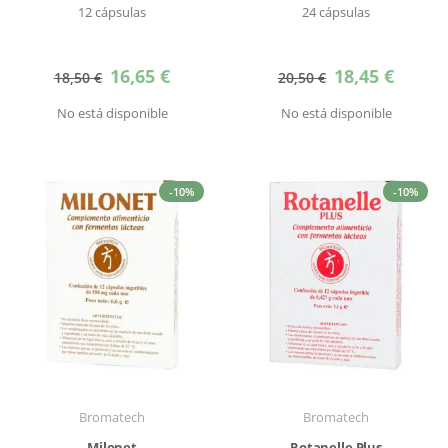
12 cápsulas
24 cápsulas
Precio
Precio
16,65 €
18,45 €
18,50 €
20,50 €
especial
especial
No está disponible
No está disponible
-10%
-10%
Bromatech
Bromatech
Milonet
Rotanelle Plus