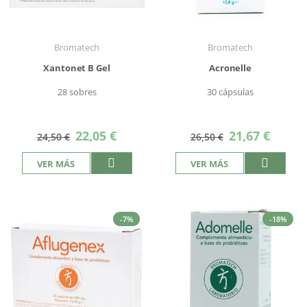
Bromatech
Bromatech
Xantonet B Gel
Acronelle
28 sobres
30 cápsulas
Precio
Precio
22,05 €
21,67 €
24,50 €
26,50 €
especial
especial
VER MÁS
VER MÁS
-7%
-18%