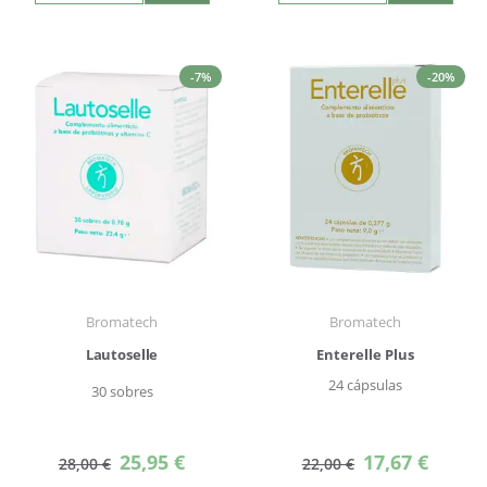
-7%
-20%
Bromatech
Bromatech
Lautoselle
Enterelle Plus
24 cápsulas
30 sobres
Precio
Precio
25,95 €
17,67 €
28,00 €
22,00 €
especial
especial