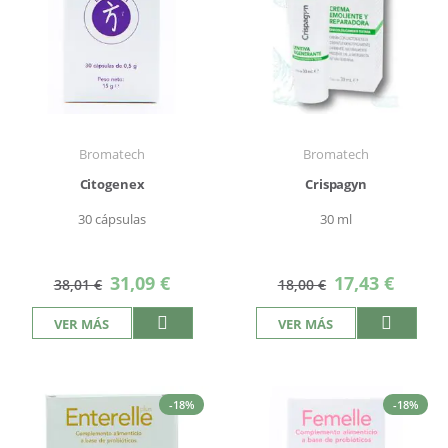
Bromatech
Bromatech
Citogenex
Crispagyn
30 cápsulas
30 ml
Precio
Precio
31,09 €
17,43 €
38,01 €
18,00 €
especial
especial
VER MÁS
VER MÁS
-18%
-18%