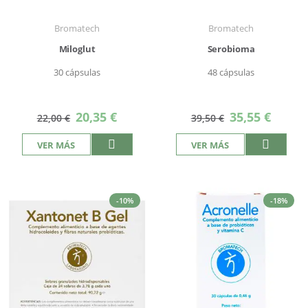
Bromatech
Bromatech
Miloglut
Serobioma
30 cápsulas
48 cápsulas
Precio
Precio
20,35 €
35,55 €
22,00 €
39,50 €
especial
especial
VER MÁS
VER MÁS
-10%
-18%