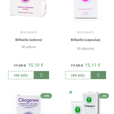
Bromatech
Bromatech
Bifiselle (sobres)
Bifiselle (cápsulas)
30 sobres
30 cápsulas
Precio
Precio
15,10 €
15,11 €
17,50 €
17,50 €
especial
especial
VER MÁS
VER MÁS
-18%
-3%