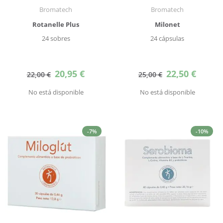
Bromatech
Bromatech
Rotanelle Plus
Milonet
24 sobres
24 cápsulas
Precio
Precio
20,95 €
22,50 €
22,00 €
25,00 €
especial
especial
No está disponible
No está disponible
-7%
-10%