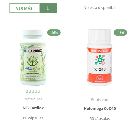
No está disponible
VER MÁS
-26%
-15%
Valoración:
100%
NaturTree
Equisalud
NT-Cardiox
Holomega CoQ10
60 cápsulas
50 cápsulas