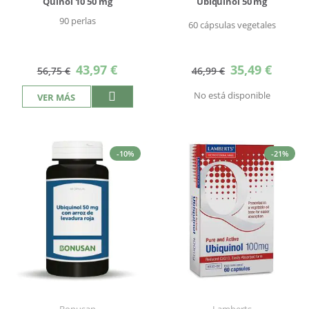
Quinol 10 50 mg
Ubiquinol 50 mg
90 perlas
60 cápsulas vegetales
Precio
Precio
43,97 €
35,49 €
56,75 €
46,99 €
especial
especial
No está disponible
VER MÁS
-10%
-21%
Bonusan
Lamberts