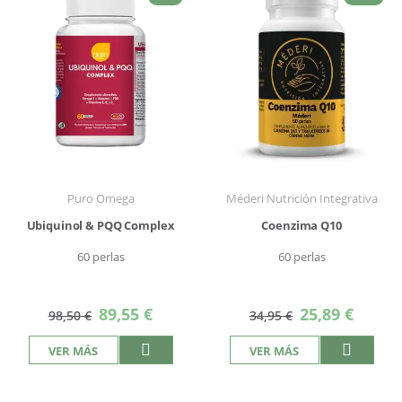
Puro Omega
Méderi Nutrición Integrativa
Ubiquinol & PQQ Complex
Coenzima Q10
60 perlas
60 perlas
Precio
Precio
89,55 €
25,89 €
98,50 €
34,95 €
especial
especial
VER MÁS
VER MÁS