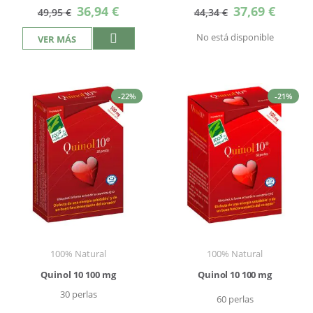
Precio
Precio
36,94 €
37,69 €
49,95 €
44,34 €
especial
especial
No está disponible
VER MÁS
-22%
-21%
100% Natural
100% Natural
Quinol 10 100 mg
Quinol 10 100 mg
30 perlas
60 perlas