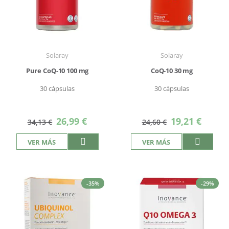
Solaray
Solaray
Pure CoQ-10 100 mg
CoQ-10 30 mg
30 cápsulas
30 cápsulas
Precio
Precio
26,99 €
19,21 €
34,13 €
24,60 €
especial
especial
VER MÁS
VER MÁS
-35%
-29%