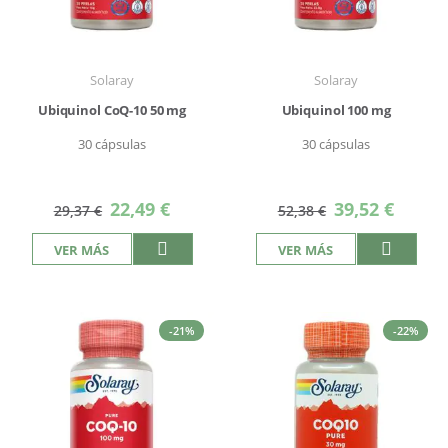
Solaray
Solaray
Ubiquinol CoQ-10 50 mg
Ubiquinol 100 mg
30 cápsulas
30 cápsulas
Precio
Precio
22,49 €
39,52 €
29,37 €
52,38 €
especial
especial
VER MÁS
VER MÁS
-21%
-22%