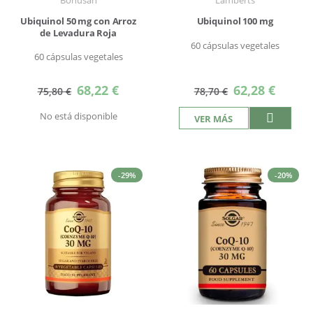
Ubiquinol 50 mg con Arroz
Ubiquinol 100 mg
de Levadura Roja
60 cápsulas vegetales
60 cápsulas vegetales
Precio
Precio
68,22 €
62,28 €
75,80 €
78,70 €
especial
especial
No está disponible
VER MÁS
-29%
-20%