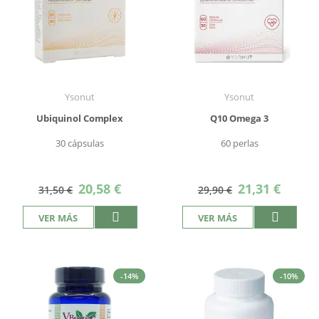
Ysonut
Ysonut
Ubiquinol Complex
Q10 Omega 3
30 cápsulas
60 perlas
Precio
Precio
20,58 €
21,31 €
31,50 €
29,90 €
especial
especial
VER MÁS
VER MÁS
-14%
-10%