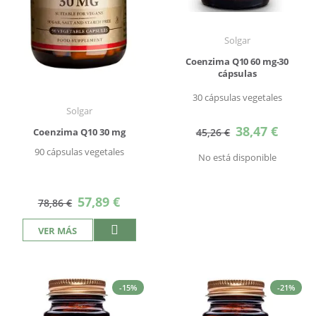
Solgar
Coenzima Q10 60 mg-30
cápsulas
30 cápsulas vegetales
Solgar
Precio
38,47 €
45,26 €
Coenzima Q10 30 mg
especial
90 cápsulas vegetales
No está disponible
Precio
57,89 €
78,86 €
especial
VER MÁS
-15%
-21%