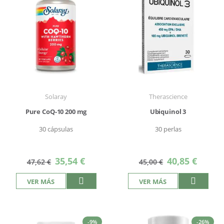
Solaray
Therascience
Pure CoQ-10 200 mg
Ubiquinol 3
30 cápsulas
30 perlas
Precio
Precio
35,54 €
40,85 €
47,62 €
45,00 €
especial
especial
VER MÁS
VER MÁS
-9%
-26%