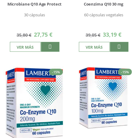
Microbiane Q10 Age Protect
Coenzima Q10 30 mg
30 cápsulas
60 cápsulas vegetales
Precio
Precio
27,75 €
33,19 €
35,80 €
39,05 €
especial
especial
VER MÁS
VER MÁS
-15%
-15%