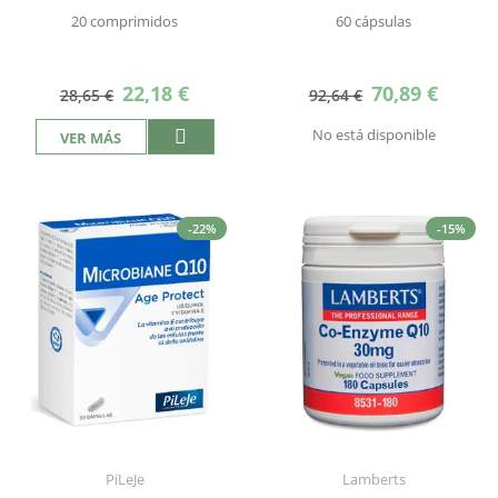
20 comprimidos
60 cápsulas
Precio
Precio
22,18 €
70,89 €
28,65 €
92,64 €
especial
especial
No está disponible
VER MÁS
-22%
-15%
PiLeJe
Lamberts