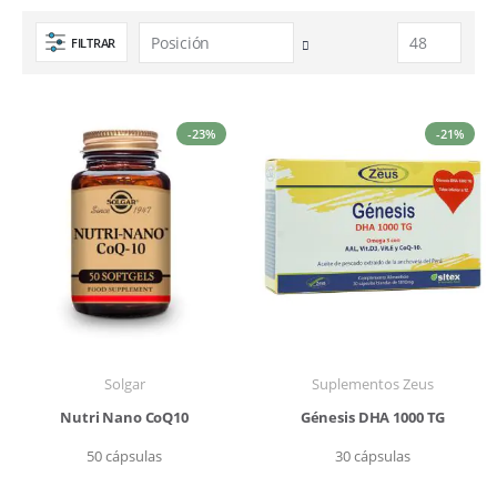
FILTRAR
Fijar
Dirección
Descendente
-23%
-21%
Solgar
Suplementos Zeus
Nutri Nano CoQ10
Génesis DHA 1000 TG
50 cápsulas
30 cápsulas