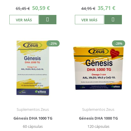
Precio
Precio
50,59 €
35,71 €
65,45 €
44,95 €
especial
especial
VER MÁS
VER MÁS
-25%
-28%
Suplementos Zeus
Suplementos Zeus
Génesis DHA 1000 TG
Génesis DHA 1000 TG
60 cápsulas
120 cápsulas