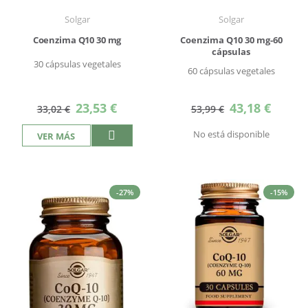
Solgar
Solgar
Coenzima Q10 30 mg
Coenzima Q10 30 mg-60
cápsulas
30 cápsulas vegetales
60 cápsulas vegetales
Precio
Precio
23,53 €
43,18 €
33,02 €
53,99 €
especial
especial
No está disponible
VER MÁS
-27%
-15%