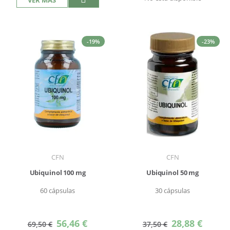
-19%
-23%
CFN
CFN
Ubiquinol 100 mg
Ubiquinol 50 mg
60 cápsulas
30 cápsulas
Precio
Precio
56,46 €
28,88 €
69,50 €
37,50 €
especial
especial