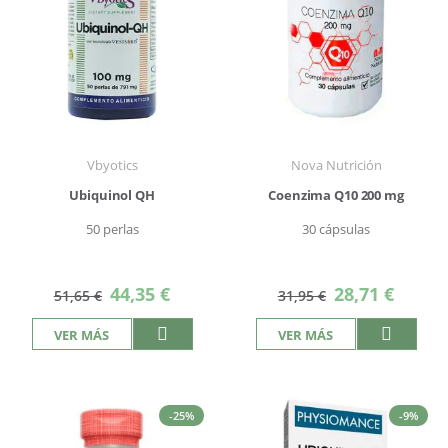
Vbyotics
Nova Nutrición
Ubiquinol QH
Coenzima Q10 200 mg
50 perlas
30 cápsulas
Precio
Precio
44,35 €
28,71 €
51,65 €
31,95 €
especial
especial
VER MÁS
VER MÁS
-25%
-9%