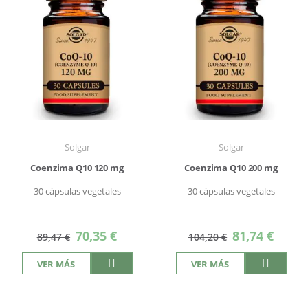
Solgar
Solgar
Coenzima Q10 120 mg
Coenzima Q10 200 mg
30 cápsulas vegetales
30 cápsulas vegetales
Precio
Precio
70,35 €
81,74 €
89,47 €
104,20 €
especial
especial
VER MÁS
VER MÁS