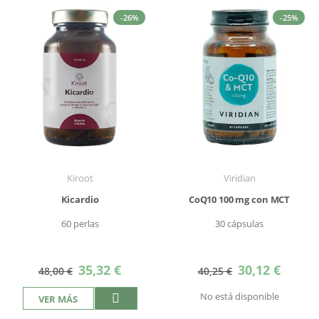
-26%
-25%
Kiroot
Viridian
Kicardio
CoQ10 100 mg con MCT
60 perlas
30 cápsulas
Precio
Precio
35,32 €
30,12 €
48,00 €
40,25 €
especial
especial
No está disponible
VER MÁS