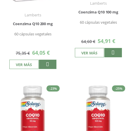
Lamberts
Coenzima Q10 100 mg
Lamberts
60 cápsulas vegetales
Coenzima Q10 200 mg
60 cápsulas vegetales
Precio
54,91 €
64,60 €
especial
Precio
64,05 €
VER MÁS
75,35 €
especial
VER MÁS
-23%
-25%