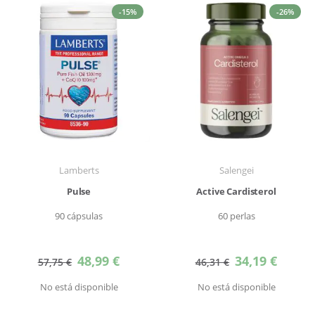
-15%
-26%
Lamberts
Salengei
Pulse
Active Cardisterol
90 cápsulas
60 perlas
Precio
Precio
48,99 €
34,19 €
57,75 €
46,31 €
especial
especial
No está disponible
No está disponible