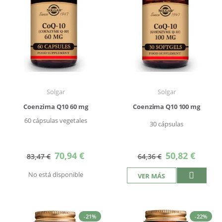
Solgar
Solgar
Coenzima Q10 60 mg
Coenzima Q10 100 mg
60 cápsulas vegetales
30 cápsulas
Precio
Precio
70,94 €
50,82 €
83,47 €
64,36 €
especial
especial
No está disponible
VER MÁS
-21%
-22%