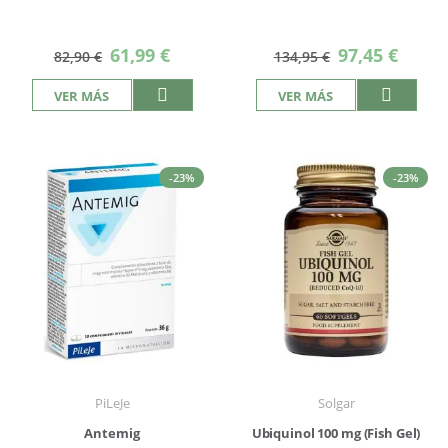
Precio
Precio
61,99 €
97,45 €
82,90 €
134,95 €
especial
especial
VER MÁS
VER MÁS
-23%
-23%
PiLeJe
Solgar
Antemig
Ubiquinol 100 mg (Fish Gel)