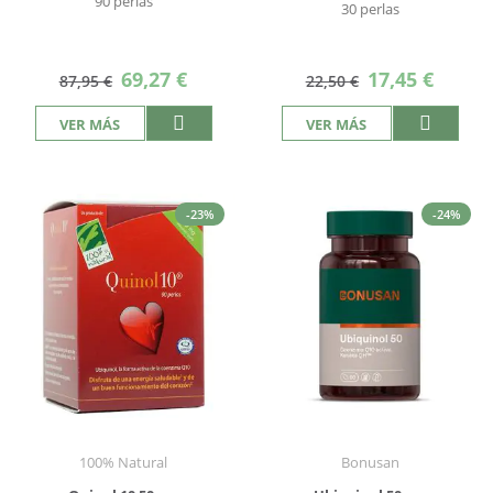
90 perlas
30 perlas
Precio
Precio
69,27 €
17,45 €
87,95 €
22,50 €
especial
especial
VER MÁS
VER MÁS
-23%
-24%
100% Natural
Bonusan