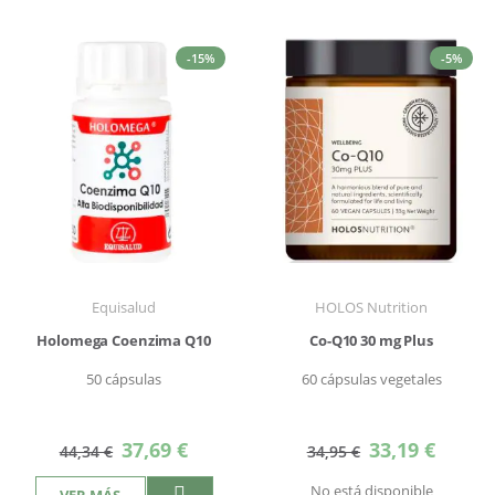
-15%
-5%
Equisalud
HOLOS Nutrition
Holomega Coenzima Q10
Co-Q10 30 mg Plus
50 cápsulas
60 cápsulas vegetales
Precio
Precio
37,69 €
33,19 €
44,34 €
34,95 €
especial
especial
No está disponible
VER MÁS