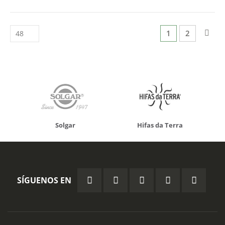
Página
Actualmente est
Página
Pág
Sigu
1
2
Solgar
Hifas da Terra
SÍGUENOS EN