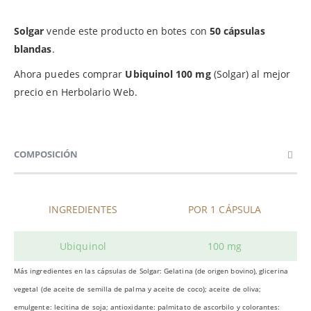
Solgar
vende este producto en botes con
50 cápsulas
blandas
.
Ahora puedes comprar
Ubiquinol 100 mg
(Solgar) al mejor
precio en Herbolario Web.
COMPOSICIÓN
INGREDIENTES
POR 1 CÁPSULA
Ubiquinol
100 mg
Más ingredientes en las cápsulas de Solgar: Gelatina (de origen bovino), glicerina
vegetal (de aceite de semilla de palma y aceite de coco); aceite de oliva;
emulgente: lecitina de soja; antioxidante: palmitato de ascorbilo y colorantes: