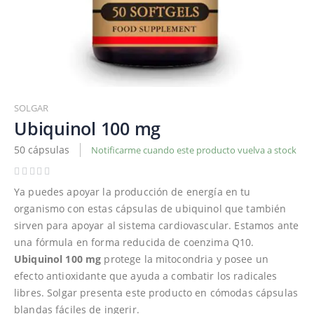
Saltar
al
SOLGAR
comienzo
Ubiquinol 100 mg
de
50 cápsulas
Notificarme cuando este producto vuelva a stock
la
galería
de
Ya puedes apoyar la producción de energía en tu
imágenes
organismo con estas cápsulas de ubiquinol que también
sirven para apoyar al sistema cardiovascular. Estamos ante
una fórmula en forma reducida de coenzima Q10.
Ubiquinol 100 mg
protege la mitocondria y posee un
efecto antioxidante que ayuda a combatir los radicales
libres. Solgar presenta este producto en cómodas cápsulas
blandas fáciles de ingerir.