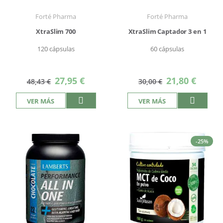
Forté Pharma
Forté Pharma
XtraSlim 700
XtraSlim Captador 3 en 1
120 cápsulas
60 cápsulas
Precio
Precio
27,95 €
21,80 €
48,43 €
30,00 €
especial
especial
VER MÁS
VER MÁS
-25%