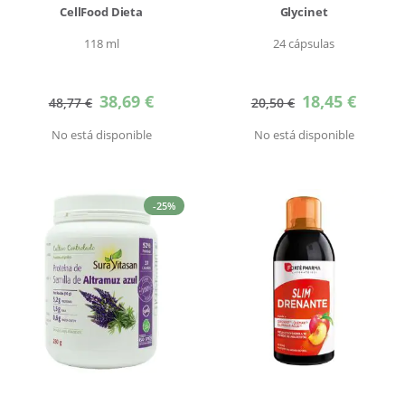
CellFood Dieta
Glycinet
118 ml
24 cápsulas
Precio
Precio
38,69 €
18,45 €
48,77 €
20,50 €
especial
especial
No está disponible
No está disponible
-25%