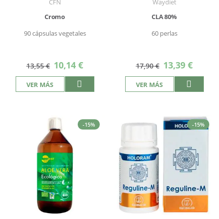
CFN
Waydiet
Cromo
CLA 80%
90 cápsulas vegetales
60 perlas
Precio
Precio
10,14 €
13,39 €
13,55 €
17,90 €
especial
especial
VER MÁS
VER MÁS
-15%
-15%