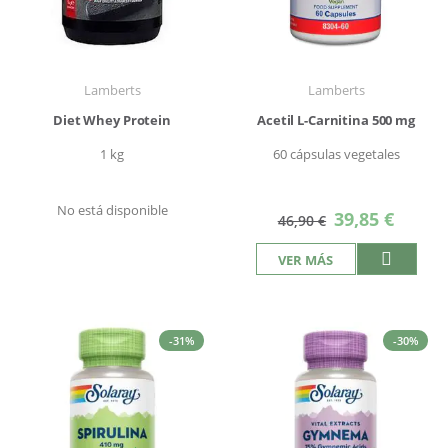
Lamberts
Lamberts
Diet Whey Protein
Acetil L-Carnitina 500 mg
1 kg
60 cápsulas vegetales
No está disponible
Precio
39,85 €
46,90 €
especial
VER MÁS
-31%
-30%