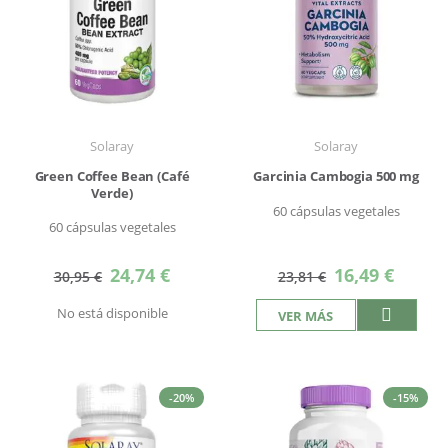
Solaray
Solaray
Green Coffee Bean (Café
Garcinia Cambogia 500 mg
Verde)
60 cápsulas vegetales
60 cápsulas vegetales
Precio
Precio
24,74 €
16,49 €
30,95 €
23,81 €
especial
especial
No está disponible
VER MÁS
-20%
-15%