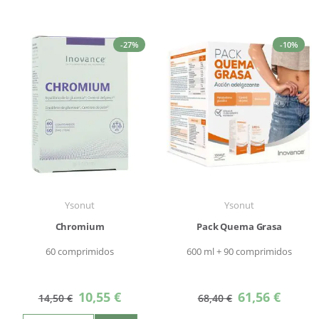
-27%
-10%
Ysonut
Ysonut
Chromium
Pack Quema Grasa
60 comprimidos
600 ml + 90 comprimidos
Precio
Precio
10,55 €
61,56 €
14,50 €
68,40 €
especial
especial