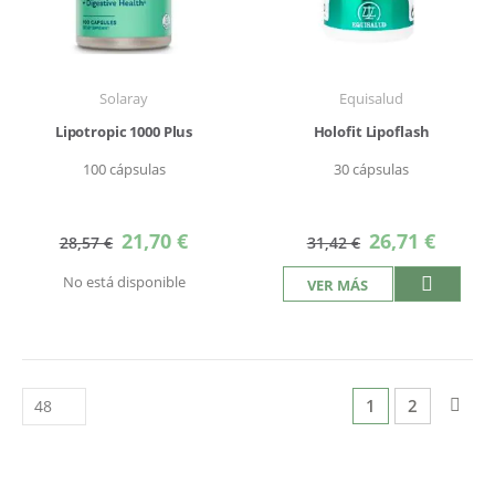
Solaray
Equisalud
Lipotropic 1000 Plus
Holofit Lipoflash
100 cápsulas
30 cápsulas
Precio
Precio
21,70 €
26,71 €
28,57 €
31,42 €
especial
especial
No está disponible
VER MÁS
Página
Actualmente est
Página
Pág
Sigu
1
2