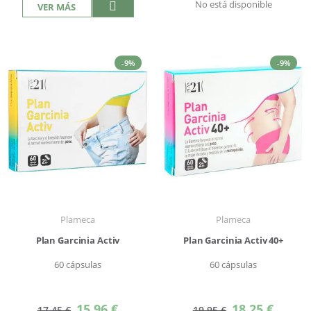
No está disponible
VER MÁS
-9%
-9%
Plameca
Plameca
Plan Garcinia Activ
Plan Garcinia Activ 40+
60 cápsulas
60 cápsulas
Precio
Precio
15,96 €
18,25 €
17,45 €
19,95 €