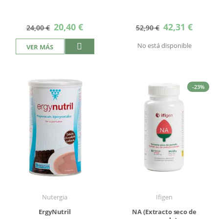
Precio
Precio
20,40 €
42,31 €
24,00 €
52,90 €
especial
especial
No está disponible
VER MÁS
-23%
Nutergia
Ifigen
ErgyNutril
NA (Extracto seco de