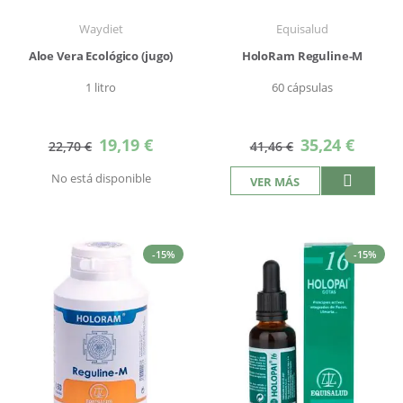
Waydiet
Equisalud
Aloe Vera Ecológico (jugo)
HoloRam Reguline-M
1 litro
60 cápsulas
Precio
Precio
19,19 €
35,24 €
22,70 €
41,46 €
especial
especial
No está disponible
VER MÁS
-15%
-15%