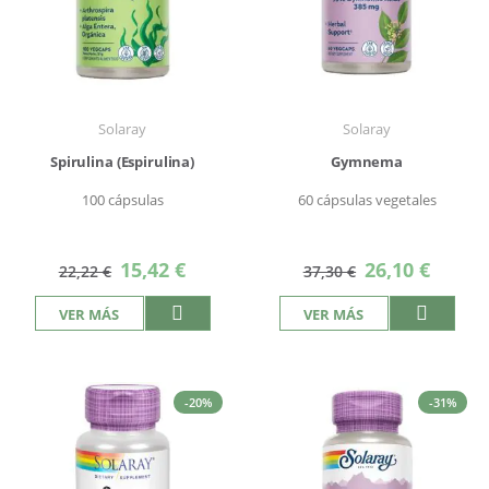
Solaray
Solaray
Spirulina (Espirulina)
Gymnema
100 cápsulas
60 cápsulas vegetales
Precio
Precio
15,42 €
26,10 €
22,22 €
37,30 €
especial
especial
VER MÁS
VER MÁS
-20%
-31%