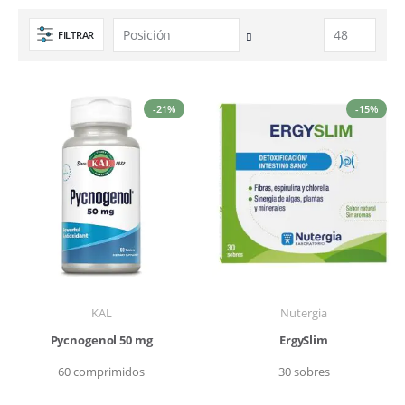
FILTRAR
Fijar
Dirección
Descendente
-21%
-15%
KAL
Nutergia
Pycnogenol 50 mg
ErgySlim
60 comprimidos
30 sobres