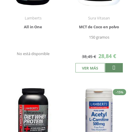
Lamberts
Sura Vitasan
All in One
MCT de Coco en polvo
150 gramos
No está disponible
Precio
28,84 €
38,45 €
especial
VER MÁS
-15%