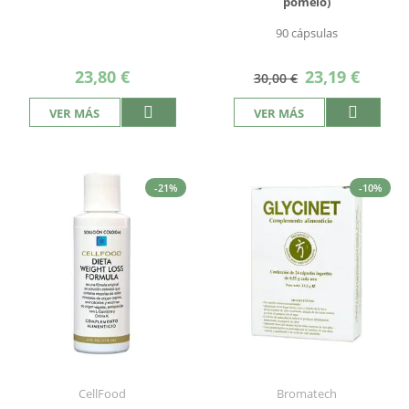
pomelo)
90 cápsulas
Precio
23,80 €
23,19 €
30,00 €
especial
VER MÁS
VER MÁS
-21%
-10%
CellFood
Bromatech