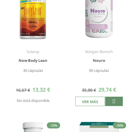
Solaray
Margan Biotech
New Body Lean
Nouro
30 cápsulas
90 cápsulas
Precio
Precio
13,32 €
29,74 €
16,67 €
35,00 €
especial
especial
No está disponible
VER MÁS
-15%
-34%