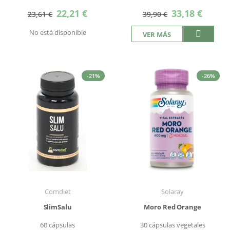
Precio
Precio
22,21 €
33,18 €
23,61 €
39,90 €
especial
especial
No está disponible
VER MÁS
-21%
-26%
Comdiet
Solaray
SlimSalu
Moro Red Orange
60 cápsulas
30 cápsulas vegetales