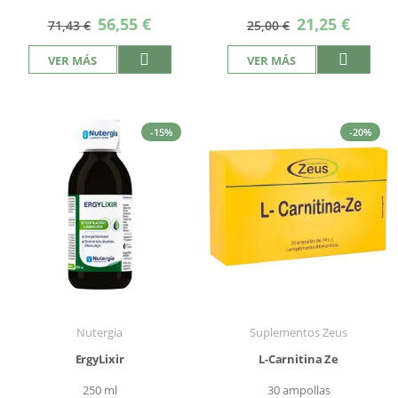
Precio
Precio
56,55 €
21,25 €
71,43 €
25,00 €
especial
especial
VER MÁS
VER MÁS
-15%
-20%
Nutergia
Suplementos Zeus
ErgyLixir
L-Carnitina Ze
250 ml
30 ampollas