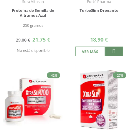
Sura Vitasan
Forté Pharma
Proteína de Semilla de
TurboSlim Drenante
Altramuz Azul
250 gramos
Precio
21,75 €
18,90 €
29,00 €
especial
No está disponible
VER MÁS
-42%
-27%