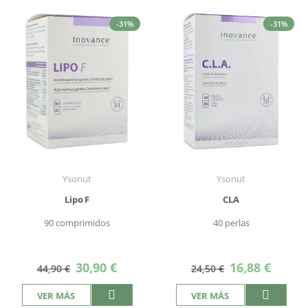
-31%
-31%
Ysonut
Ysonut
Lipo F
CLA
90 comprimidos
40 perlas
Precio
Precio
30,90 €
16,88 €
44,90 €
24,50 €
especial
especial
VER MÁS
VER MÁS