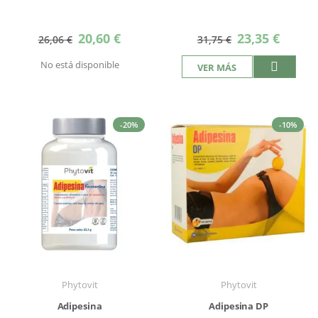
Precio
Precio
20,60 €
23,35 €
26,06 €
31,75 €
especial
especial
No está disponible
VER MÁS
-20%
-10%
Phytovit
Phytovit
Adipesina
Adipesina DP