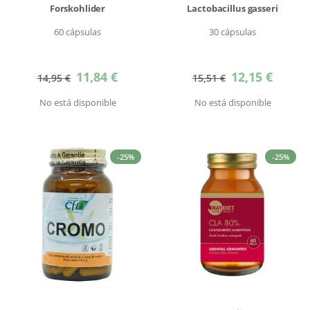
Forskohlider
Lactobacillus gasseri
60 cápsulas
30 cápsulas
Precio
Precio
11,84 €
12,15 €
14,95 €
15,51 €
especial
especial
No está disponible
No está disponible
-25%
-25%