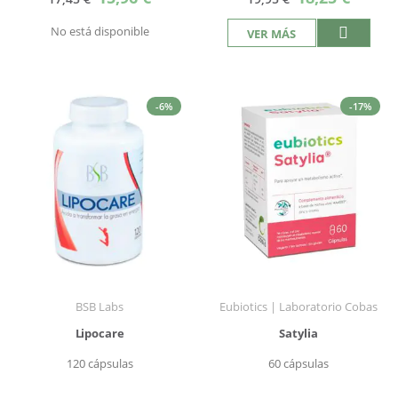
especial
especial
No está disponible
VER MÁS
-6%
-17%
BSB Labs
Eubiotics | Laboratorio Cobas
Lipocare
Satylia
120 cápsulas
60 cápsulas