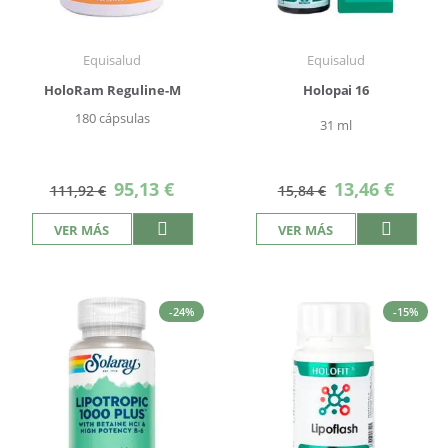
Equisalud
Equisalud
HoloRam Reguline-M
Holopai 16
180 cápsulas
31 ml
Precio
Precio
95,13 €
13,46 €
111,92 €
15,84 €
especial
especial
VER MÁS
VER MÁS
-24%
-15%