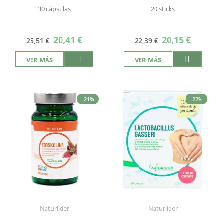
30 cápsulas
20 sticks
Precio
Precio
20,41 €
20,15 €
25,51 €
22,39 €
especial
especial
VER MÁS
VER MÁS
-21%
-22%
Naturlíder
Naturlíder