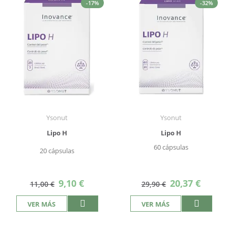
-17%
-32%
Ysonut
Ysonut
Lipo H
Lipo H
60 cápsulas
20 cápsulas
Precio
Precio
9,10 €
20,37 €
11,00 €
29,90 €
especial
especial
VER MÁS
VER MÁS