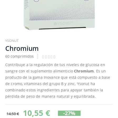
Saltar
al
YSONUT
comienzo
Chromium
de
60 comprimidos
la
galería
Contribuye a la regulación de tus niveles de glucosa en
de
sangre con el suplemento alimenticio
Chromium
. Es un
imágenes
producto de la gama Inovance que está compuesto a base
de cromo, vitaminas del grupo B y zinc. Ysonut ha
combinado estos ingredientes para apoyar también la
pérdida de peso de manera natural y equilibrada.
10,55 €
-27%
14,50 €