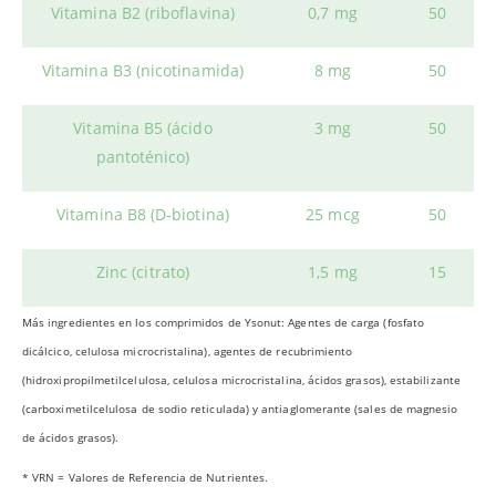
Vitamina B2 (riboflavina)
0,7 mg
50
Vitamina B3 (nicotinamida)
8 mg
50
Vitamina B5 (ácido
3 mg
50
pantoténico)
Vitamina B8 (D-biotina)
25 mcg
50
Zinc (citrato)
1,5 mg
15
Más ingredientes en los comprimidos de Ysonut: Agentes de carga (fosfato
dicálcico, celulosa microcristalina), agentes de recubrimiento
(hidroxipropilmetilcelulosa, celulosa microcristalina, ácidos grasos), estabilizante
(carboximetilcelulosa de sodio reticulada) y antiaglomerante (sales de magnesio
de ácidos grasos).
* VRN = Valores de Referencia de Nutrientes.