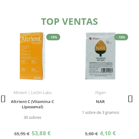
TOP VENTAS
-18%
-18%
Altrient | LivOn Labs
Ifigen
Altrient C (Vitamina C
NAR
Liposomal)
1 sobre de 3 gramos
30 sobres
Precio
Precio
53,88 €
4,10 €
65,95 €
5,00 €
especial
especial