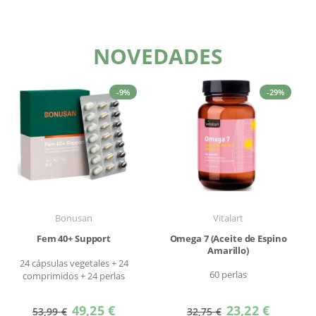
NOVEDADES
-9%
-29%
Bonusan
Vitalart
Fem 40+ Support
Omega 7 (Aceite de Espino
Amarillo)
24 cápsulas vegetales + 24
60 perlas
comprimidos + 24 perlas
Precio
Precio
49,25 €
23,22 €
53,99 €
32,75 €
especial
especial