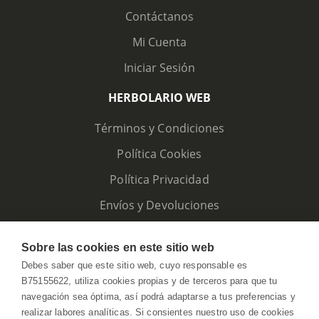
Contáctanos
Mi Cuenta
Iniciar Sesión
HERBOLARIO WEB
Términos y Condiciones
Política Cookies
Política Privacidad
Envíos y Devoluciones
Sobre las cookies en este sitio web
Debes saber que este sitio web, cuyo responsable es
B75155622, utiliza cookies propias y de terceros para que tu
navegación sea óptima, así podrá adaptarse a tus preferencias y
realizar labores analíticas. Si consientes nuestro uso de cookies