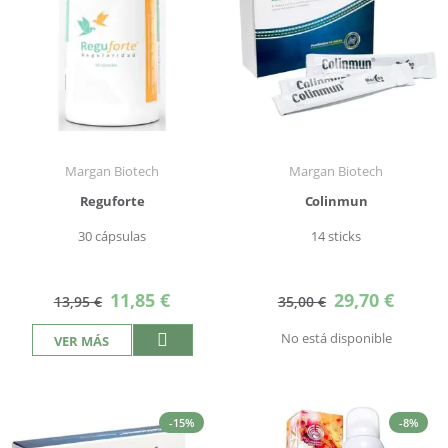
Margan Biotech
Margan Biotech
Reguforte
Colinmun
30 cápsulas
14 sticks
Precio
Precio
11,85 €
29,70 €
13,95 €
35,00 €
especial
especial
No está disponible
VER MÁS
-15%
-8%