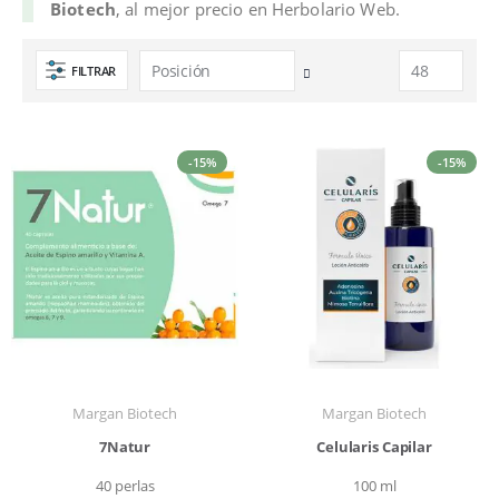
Biotech
, al mejor precio en Herbolario Web.
FILTRAR
Fijar
Dirección
Descendente
-15%
-15%
Margan Biotech
Margan Biotech
7Natur
Celularis Capilar
40 perlas
100 ml