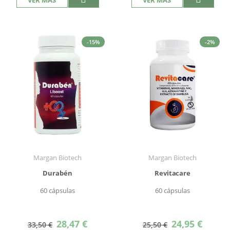
VER MÁS
VER MÁS
-15%
-2%
Margan Biotech
Margan Biotech
Durabén
Revitacare
60 cápsulas
60 cápsulas
Precio
Precio
28,47 €
24,95 €
33,50 €
25,50 €
especial
especial