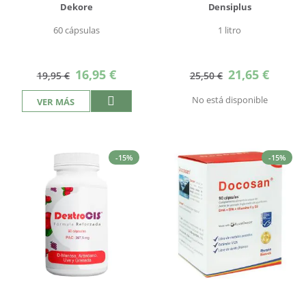
Dekore
Densiplus
60 cápsulas
1 litro
Precio
Precio
16,95 €
21,65 €
19,95 €
25,50 €
especial
especial
No está disponible
VER MÁS
-15%
-15%