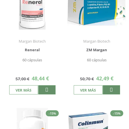
Margan Biotech
Margan Biotech
Reneral
ZM Margan
60 cápsulas
60 cápsulas
Precio
Precio
48,44 €
42,49 €
57,00 €
50,70 €
especial
especial
VER MÁS
VER MÁS
-15%
-15%