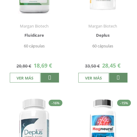
Margan Biotech
Margan Biotech
Fluidicare
Deplus
60 cápsulas
60 cápsulas
Precio
Precio
18,69 €
28,45 €
20,80 €
33,50 €
especial
especial
VER MÁS
VER MÁS
-16%
-15%