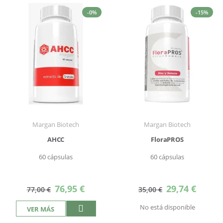
-0%
-15%
Margan Biotech
Margan Biotech
AHCC
FloraPROS
60 cápsulas
60 cápsulas
Precio
Precio
76,95 €
29,74 €
77,00 €
35,00 €
especial
especial
No está disponible
VER MÁS