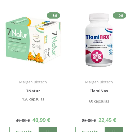
-18%
-10%
Margan Biotech
Margan Biotech
7Natur
TiamiNax
120 cápsulas
60 cápsulas
Precio
Precio
40,99 €
22,45 €
49,80 €
25,00 €
especial
especial