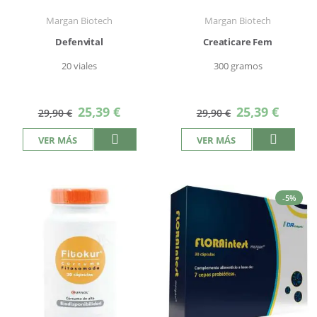
Margan Biotech
Margan Biotech
Defenvital
Creaticare Fem
20 viales
300 gramos
Precio
Precio
25,39 €
25,39 €
29,90 €
29,90 €
especial
especial
VER MÁS
VER MÁS
-5%