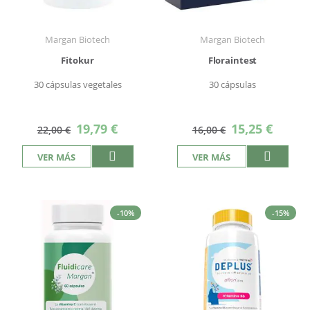
Margan Biotech
Margan Biotech
Fitokur
Floraintest
30 cápsulas vegetales
30 cápsulas
Precio
Precio
19,79 €
15,25 €
22,00 €
16,00 €
especial
especial
VER MÁS
VER MÁS
-10%
-15%