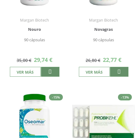
Margan Biotech
Margan Biotech
Nouro
Novagras
90 cápsulas
90 cápsulas
Precio
Precio
29,74 €
22,77 €
35,00 €
26,80 €
especial
especial
VER MÁS
VER MÁS
-15%
-13%