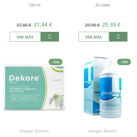
100 ml
20 viales
Precio
Precio
31,44 €
25,39 €
37,00 €
29,90 €
especial
especial
VER MÁS
VER MÁS
-15%
-15%
Margan Biotech
Margan Biotech