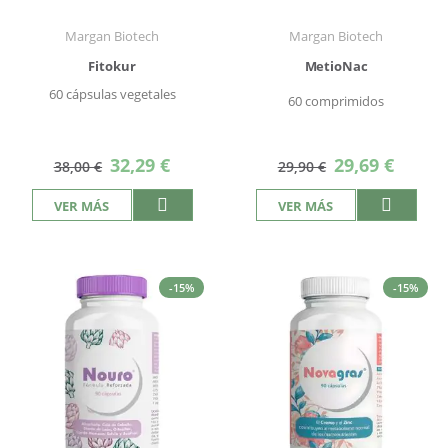
Margan Biotech
Margan Biotech
Fitokur
MetioNac
60 cápsulas vegetales
60 comprimidos
Precio
Precio
32,29 €
29,69 €
38,00 €
29,90 €
especial
especial
VER MÁS
VER MÁS
-15%
-15%