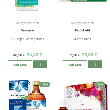
Margan Biotech
Margan Biotech
Oseomar
Probikehl
120 cápsulas vegetales
40 cápsulas
Precio
Precio
34,42 €
23,83 €
40,50 €
27,50 €
especial
especial
VER MÁS
VER MÁS
-15%
-16%