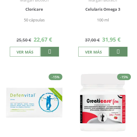
Margan Biotech
Margan Biotech
Cloricare
Celularis Omega 3
50 cápsulas
100 ml
Precio
Precio
22,67 €
31,95 €
25,50 €
37,00 €
especial
especial
VER MÁS
VER MÁS
-15%
-15%