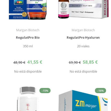
Margan Biotech
Margan Biotech
RegulatPro Bio
RegulatPro Hyaluron
350 ml
20 viales
Precio
Precio
41,55 €
58,85 €
48,90 €
69,90 €
especial
especial
No está disponible
No está disponible
-15%
-16%