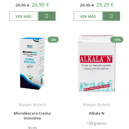
Precio
Precio
26,95 €
29,29 €
29,95 €
29,95 €
especial
especial
VER MÁS
VER MÁS
-2%
-15%
Margan Biotech
Margan Biotech
Microbiocare Crema
Alkala N
Intensiva
150 gramos
30 ml