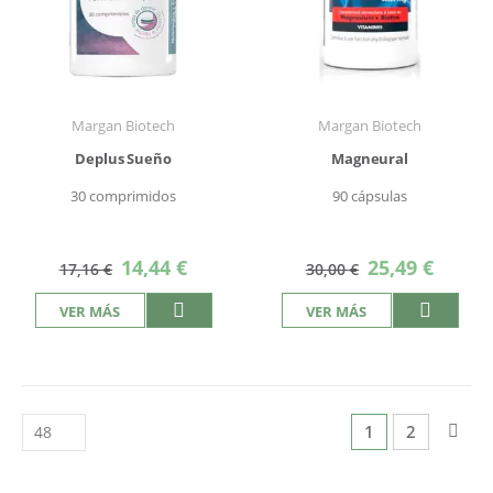
Margan Biotech
Margan Biotech
Deplus Sueño
Magneural
30 comprimidos
90 cápsulas
Precio
Precio
14,44 €
25,49 €
17,16 €
30,00 €
especial
especial
VER MÁS
VER MÁS
Página
Actualmente est
Página
Pág
Sigu
1
2