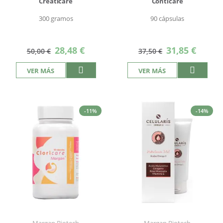
Creaticare
Conticare
300 gramos
90 cápsulas
Precio
Precio
28,48 €
31,85 €
50,00 €
37,50 €
especial
especial
VER MÁS
VER MÁS
-11%
-14%