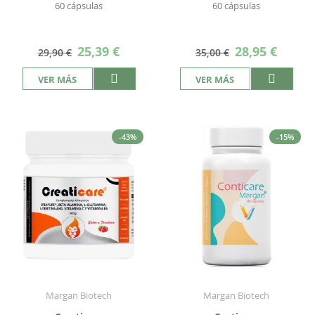
60 cápsulas
60 cápsulas
Precio
Precio
25,39 €
28,95 €
29,90 €
35,00 €
especial
especial
VER MÁS
VER MÁS
-43%
-15%
Margan Biotech
Margan Biotech