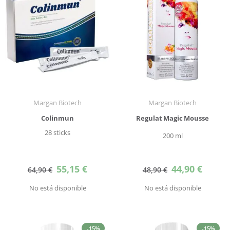
Margan Biotech
Margan Biotech
Colinmun
Regulat Magic Mousse
28 sticks
200 ml
Precio
Precio
55,15 €
44,90 €
64,90 €
48,90 €
especial
especial
No está disponible
No está disponible
-15%
-15%