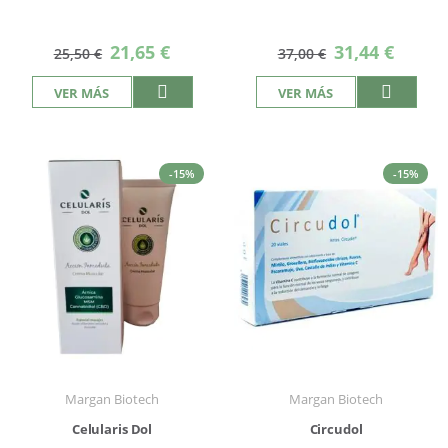
Precio
Precio
21,65 €
31,44 €
25,50 €
37,00 €
especial
especial
VER MÁS
VER MÁS
-15%
-15%
Margan Biotech
Margan Biotech
Celularis Dol
Circudol