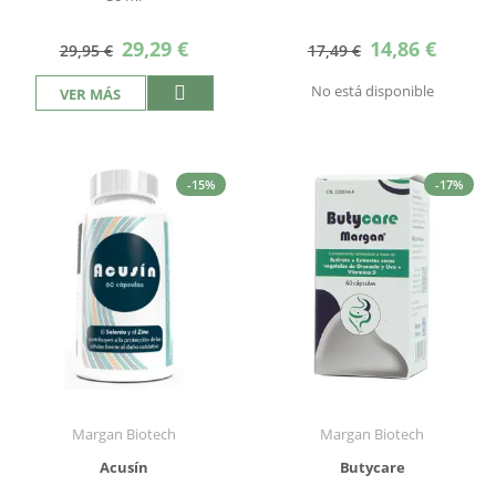
Precio
Precio
29,29 €
14,86 €
29,95 €
17,49 €
especial
especial
No está disponible
VER MÁS
-15%
-17%
Margan Biotech
Margan Biotech
Acusín
Butycare