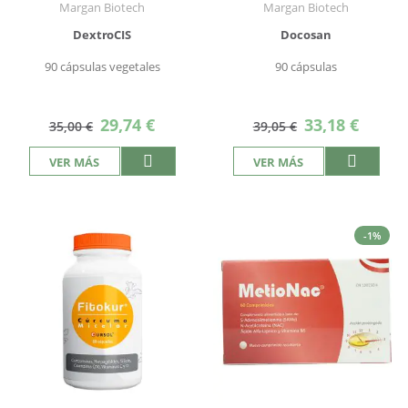
Margan Biotech
Margan Biotech
DextroCIS
Docosan
90 cápsulas vegetales
90 cápsulas
Precio
Precio
29,74 €
33,18 €
35,00 €
39,05 €
especial
especial
VER MÁS
VER MÁS
-1%