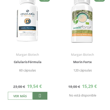
Margan Biotech
Margan Biotech
Celularis Fórmula
Morin Forte
60 cápsulas
120 cápsulas
Precio
Precio
19,54 €
15,29 €
23,00 €
18,00 €
especial
especial
No está disponible
VER MÁS