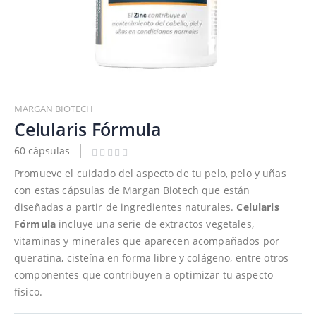
Saltar
al
MARGAN BIOTECH
comienzo
Celularis Fórmula
de
60 cápsulas
la
galería
Promueve el cuidado del aspecto de tu pelo, pelo y uñas
de
con estas cápsulas de Margan Biotech que están
imágenes
diseñadas a partir de ingredientes naturales.
Celularis
Fórmula
incluye una serie de extractos vegetales,
vitaminas y minerales que aparecen acompañados por
queratina, cisteína en forma libre y colágeno, entre otros
componentes que contribuyen a optimizar tu aspecto
físico.