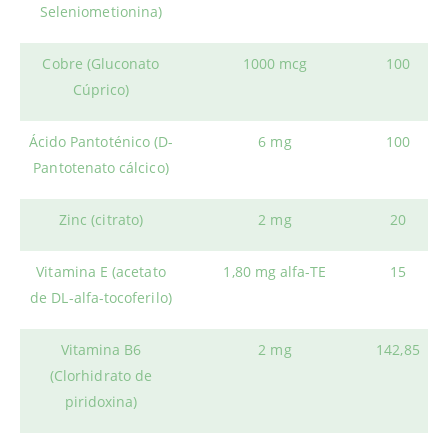
Seleniometionina)
Cobre (Gluconato
1000 mcg
100
Cúprico)
Ácido Pantoténico (D-
6 mg
100
Pantotenato cálcico)
Zinc (citrato)
2 mg
20
Vitamina E (acetato
1,80 mg alfa-TE
15
de DL-alfa-tocoferilo)
Vitamina B6
2 mg
142,85
(Clorhidrato de
piridoxina)