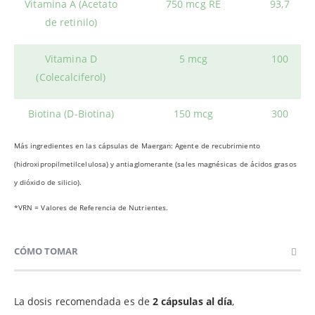
Vitamina A (Acetato
750 mcg RE
93,7
de retinilo)
Vitamina D
5 mcg
100
(Colecalciferol)
Biotina (D-Biotina)
150 mcg
300
Más ingredientes en las cápsulas de Maergan
: Agente de recubrimiento
(hidroxipropilmetilcelulosa) y antiaglomerante (sales magnésicas de ácidos grasos
y dióxido de silicio).
*VRN = Valores de Referencia de Nutrientes.
CÓMO TOMAR
La dosis recomendada es de
2 cápsulas al día
,