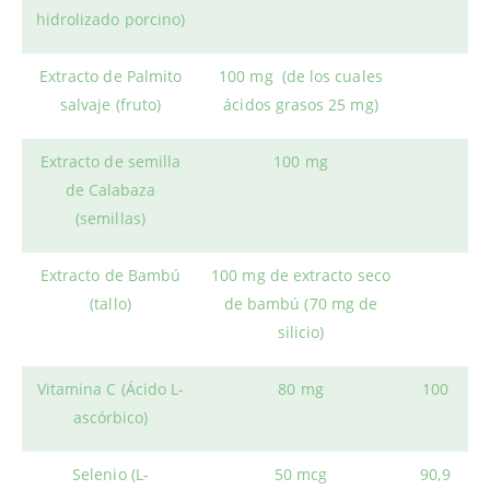
hidrolizado porcino)
Extracto de Palmito
100 mg (de los cuales
salvaje (fruto)
ácidos grasos 25 mg)
Extracto de semilla
100 mg
de Calabaza
(semillas)
Extracto de Bambú
100 mg de extracto seco
(tallo)
de bambú (70 mg de
silicio)
Vitamina C (Ácido L-
80 mg
100
ascórbico)
Selenio (L-
50 mcg
90,9