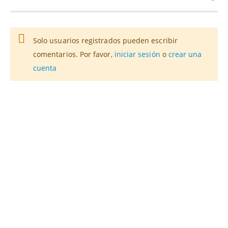
Solo usuarios registrados pueden escribir
comentarios. Por favor,
iniciar sesión
o
crear una
cuenta