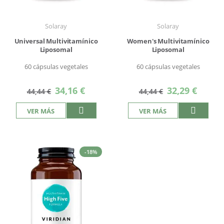
Solaray
Solaray
Universal Multivitamínico
Women's Multivitamínico
Liposomal
Liposomal
60 cápsulas vegetales
60 cápsulas vegetales
Precio
Precio
34,16 €
32,29 €
44,44 €
44,44 €
especial
especial
VER MÁS
VER MÁS
-18%