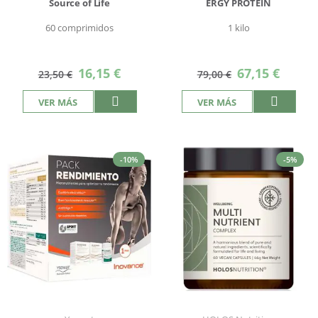
Source of Life
ERGY PROTEIN
60 comprimidos
1 kilo
Precio
Precio
16,15 €
67,15 €
23,50 €
79,00 €
especial
especial
VER MÁS
VER MÁS
-10%
-5%