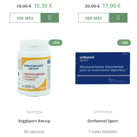
Precio
Precio
15,30 €
17,00 €
18,00 €
20,00 €
especial
especial
VER MÁS
VER MÁS
-15%
-10%
Nutergia
Orthomol
ErgySport Recup
Orthomol Sport
60 cápsulas
7 viales bebibles