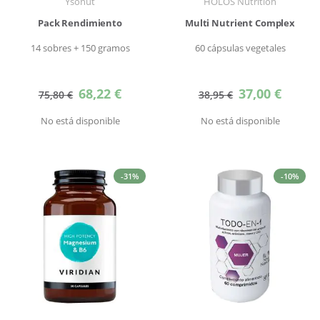
Ysonut
HOLOS Nutrition
Pack Rendimiento
Multi Nutrient Complex
14 sobres + 150 gramos
60 cápsulas vegetales
Precio
Precio
68,22 €
37,00 €
75,80 €
38,95 €
especial
especial
No está disponible
No está disponible
-31%
-10%