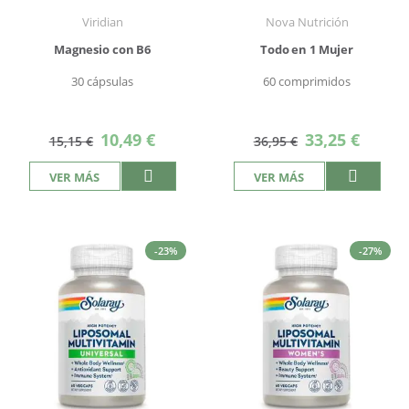
Viridian
Nova Nutrición
Magnesio con B6
Todo en 1 Mujer
30 cápsulas
60 comprimidos
Precio
Precio
10,49 €
33,25 €
15,15 €
36,95 €
especial
especial
VER MÁS
VER MÁS
-23%
-27%