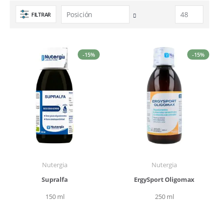
FILTRAR
Fijar
Dirección
Descendente
-15%
-15%
Nutergia
Nutergia
Supralfa
ErgySport Oligomax
150 ml
250 ml