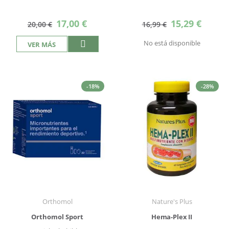
Precio
Precio
17,00 €
15,29 €
20,00 €
16,99 €
especial
especial
No está disponible
VER MÁS
-18%
-28%
Orthomol
Nature's Plus
Orthomol Sport
Hema-Plex II