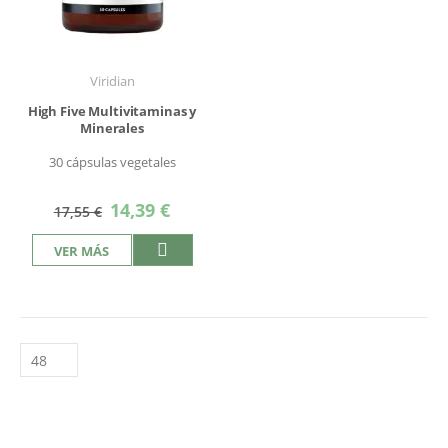
Viridian
High Five Multivitaminas y
Minerales
30 cápsulas vegetales
Precio
14,39 €
17,55 €
especial
VER MÁS