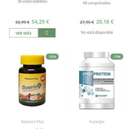
30 viales bebibles
60 comprimidos
Precio
Precio
54,29 €
20,18 €
65,99 €
27,95 €
especial
especial
No está disponible
VER MÁS
-31%
-15%
Nature's Plus
Nutergia