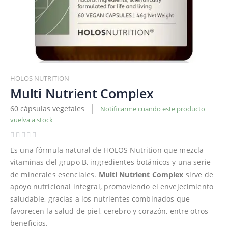
Saltar
al
HOLOS NUTRITION
comienzo
Multi Nutrient Complex
de
60 cápsulas vegetales
Notificarme cuando este producto
la
vuelva a stock
galería
de
imágenes
Es una fórmula natural de HOLOS Nutrition que mezcla
vitaminas del grupo B, ingredientes botánicos y una serie
de minerales esenciales.
Multi Nutrient
Complex
sirve de
apoyo nutricional integral, promoviendo el envejecimiento
saludable, gracias a los nutrientes combinados que
favorecen la salud de piel, cerebro y corazón, entre otros
beneficios.