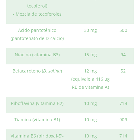
tocoferol)
- Mezcla de tocoferoles
Ácido pantoténico
30 mg
500
(pantotenato de D-calcio)
Niacina (vitamina B3)
15 mg
94
Betacaroteno (
D. salina
)
12 mg
52
(equivale a 416 μg
RE de vitamina A)
Riboflavina (vitamina B2)
10 mg
714
Tiamina (vitamina B1)
10 mg
909
Vitamina B6 (piridoxal-5'-
10 mg
714