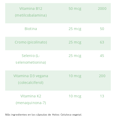
Vitamina B12
50 mcg
2000
(metilcobalamina)
Biotina
25 mcg
50
Cromo (picolinato)
25 mcg
63
Selenio (L-
25 mcg
45
selenometionina)
Vitamina D3 vegana
10 mcg
200
(colecalciferol)
Vitamina K2
10 mcg
13
(menaquinona-7)
Más ingredientes en las cápsulas de Holos: Celulosa vegetal.