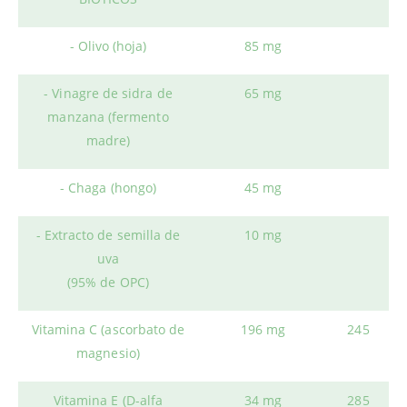
- Olivo (hoja)
85 mg
- Vinagre de sidra de
65 mg
manzana (fermento
madre)
- Chaga (hongo)
45 mg
- Extracto de semilla de
10 mg
uva
(95% de OPC)
Vitamina C (ascorbato de
196 mg
245
magnesio)
Vitamina E (D-alfa
34 mg
285