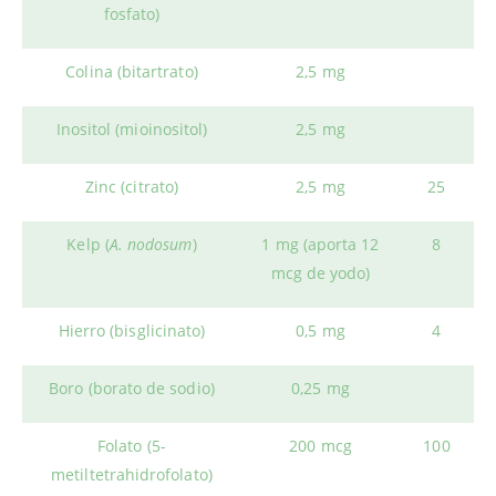
fosfato)
Colina (bitartrato)
2,5 mg
Inositol (mioinositol)
2,5 mg
Zinc (citrato)
2,5 mg
25
Kelp (
A. nodosum
)
1 mg (aporta 12
8
mcg de yodo)
Hierro (bisglicinato)
0,5 mg
4
Boro (borato de sodio)
0,25 mg
Folato (5-
200 mcg
100
metiltetrahidrofolato)