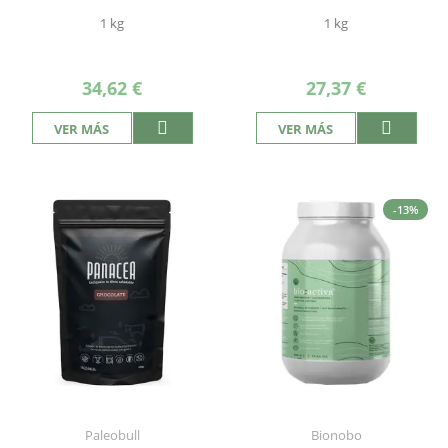
1 kg
1 kg
34,62 €
27,37 €
VER MÁS
VER MÁS
-13%
Paleobull
Bionobo