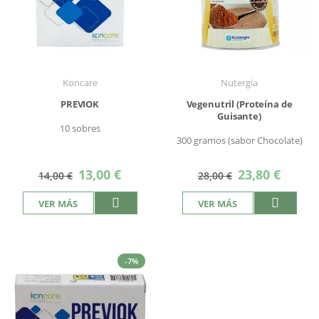
Koncare
Nutergia
PREVIOK
Vegenutril (Proteína de
Guisante)
10 sobres
300 gramos (sabor Chocolate)
Precio
Precio
13,00 €
23,80 €
14,00 €
28,00 €
especial
especial
VER MÁS
VER MÁS
-7%