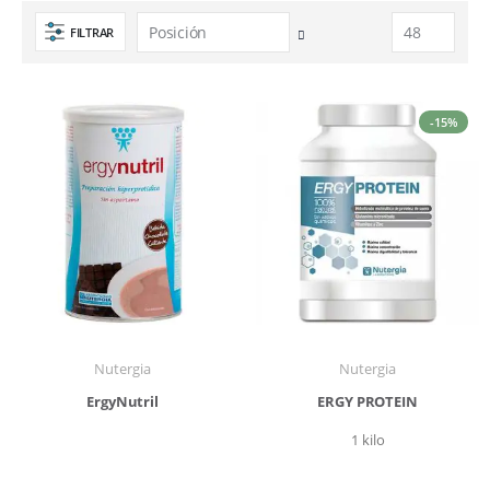
FILTRAR
Fijar
Dirección
Descendente
-15%
Nutergia
Nutergia
ErgyNutril
ERGY PROTEIN
1 kilo