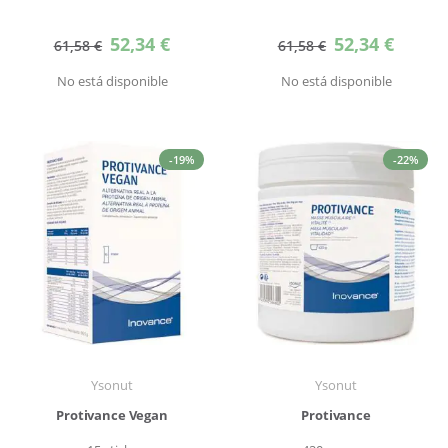
Precio
Precio
52,34 €
52,34 €
61,58 €
61,58 €
especial
especial
No está disponible
No está disponible
-19%
-22%
Ysonut
Ysonut
Protivance Vegan
Protivance