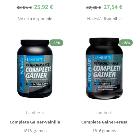
Precio
Precio
25,92 €
27,54 €
33,05 €
32,40 €
especial
especial
No está disponible
No está disponible
-15%
-15%
Lamberts
Lamberts
Complete Gainer-Vainilla
Complete Gainer-Fresa
1816 gramos
1816 gramos