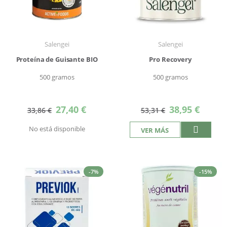
Salengei
Salengei
Proteína de Guisante BIO
Pro Recovery
500 gramos
500 gramos
Precio
Precio
27,40 €
38,95 €
33,86 €
53,31 €
especial
especial
No está disponible
VER MÁS
-7%
-15%