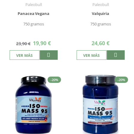
Paleobull
Paleobull
Panacea Vegana
Valquiria
750 gramos
750 gramos
Precio
19,90 €
24,60 €
23,90 €
especial
VER MÁS
VER MÁS
-20%
-20%