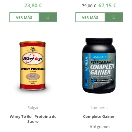
Precio
23,80 €
67,15 €
79,00 €
especial
VER MÁS
VER MÁS
Solgar
Lamberts
Whey To Go - Proteína de
Complete Gainer
Suero
1816 gramos