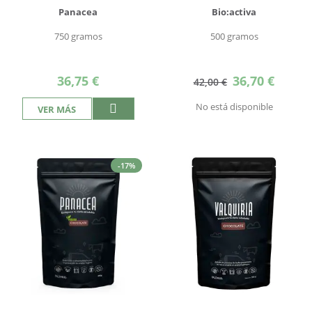
Panacea
Bio:activa
750 gramos
500 gramos
Precio
36,75 €
36,70 €
42,00 €
especial
No está disponible
VER MÁS
-17%