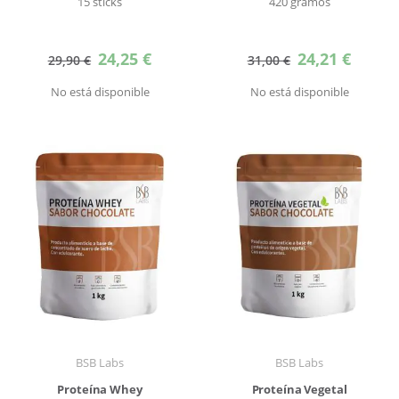
15 sticks
420 gramos
Precio
Precio
24,25 €
24,21 €
29,90 €
31,00 €
especial
especial
No está disponible
No está disponible
BSB Labs
BSB Labs
Proteína Whey
Proteína Vegetal