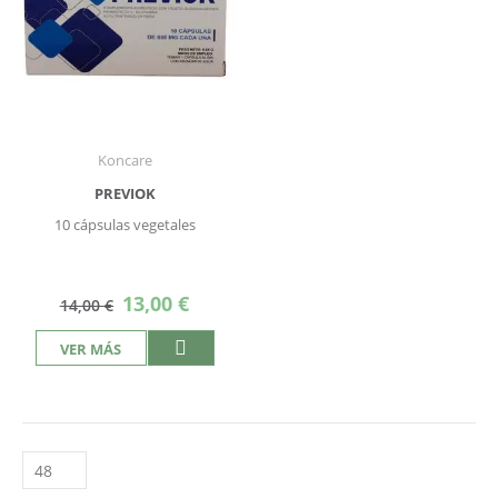
Koncare
PREVIOK
10 cápsulas vegetales
Precio
13,00 €
14,00 €
especial
VER MÁS