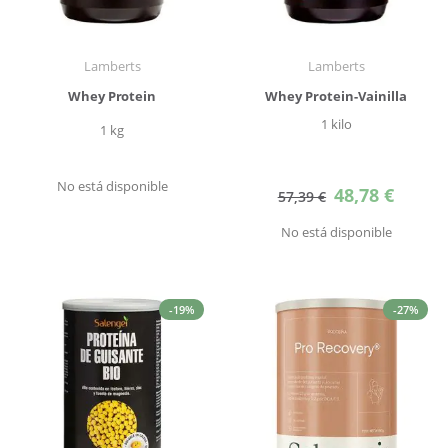
Lamberts
Lamberts
Whey Protein
Whey Protein-Vainilla
1 kilo
1 kg
No está disponible
Precio
48,78 €
57,39 €
especial
No está disponible
-19%
-27%