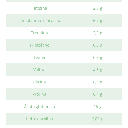
Tirosina
2,5 g
Fenilalanina + Tirosina
6,9 g
Treonina
3,2 g
Triptófano
0,8 g
Lisina
6,2 g
Valina
4,8 g
Glicina
8,3 g
Prolina
6,4 g
Ácido glutámico
15 g
Hidroxiprolina
2,81 g