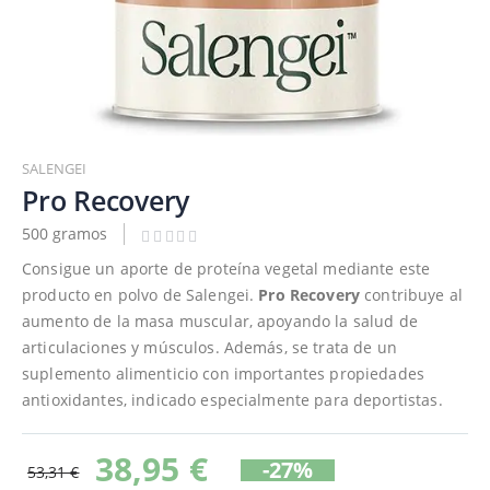
Saltar
al
SALENGEI
comienzo
Pro Recovery
de
500 gramos
la
galería
Consigue un aporte de proteína vegetal mediante este
de
producto en polvo de Salengei.
Pro Recovery
contribuye al
imágenes
aumento de la masa muscular, apoyando la salud de
articulaciones y músculos. Además, se trata de un
suplemento alimenticio con importantes propiedades
antioxidantes, indicado especialmente para deportistas.
38,95 €
-27%
53,31 €