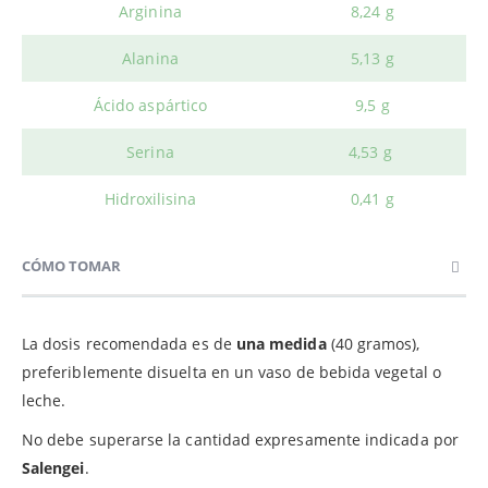
Arginina
8,24 g
Alanina
5,13 g
Ácido aspártico
9,5 g
Serina
4,53 g
Hidroxilisina
0,41 g
CÓMO TOMAR
La dosis recomendada es de
una medida
(40 gramos),
preferiblemente disuelta en un vaso de bebida vegetal o
leche.
No debe superarse la cantidad expresamente indicada por
Salengei
.