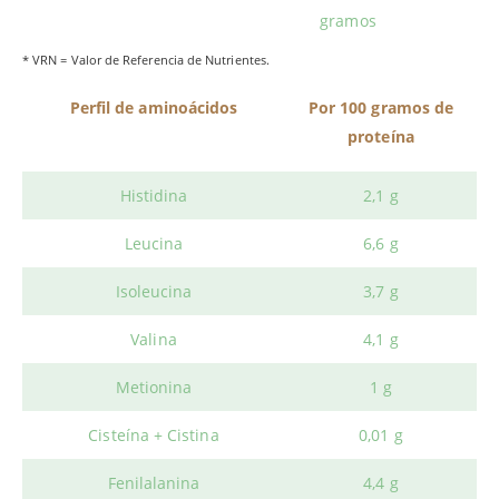
gramos
* VRN = Valor de Referencia de Nutrientes.
Perfil de aminoácidos
Por 100 gramos de
proteína
Histidina
2,1 g
Leucina
6,6 g
Isoleucina
3,7 g
Valina
4,1 g
Metionina
1 g
Cisteína + Cistina
0,01 g
Fenilalanina
4,4 g