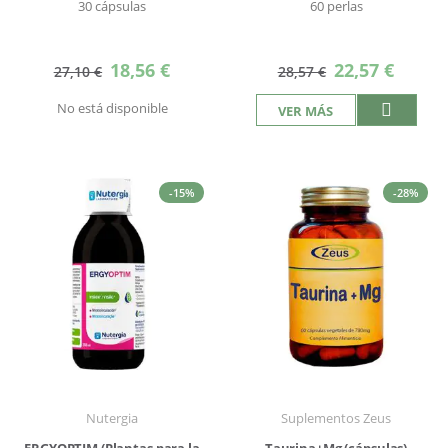
30 cápsulas
60 perlas
Precio
Precio
18,56 €
22,57 €
27,10 €
28,57 €
especial
especial
No está disponible
VER MÁS
-15%
-28%
Nutergia
Suplementos Zeus
ERGYOPTIM (Plantas para la
Taurina+Mg (cápsulas)