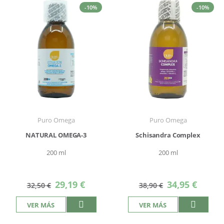
-10%
-10%
Puro Omega
Puro Omega
NATURAL OMEGA-3
Schisandra Complex
200 ml
200 ml
Precio
Precio
29,19 €
34,95 €
32,50 €
38,90 €
especial
especial
VER MÁS
VER MÁS