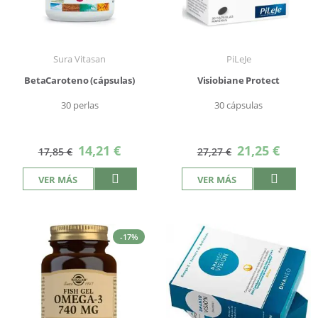
Sura Vitasan
PiLeJe
BetaCaroteno (cápsulas)
Visiobiane Protect
30 perlas
30 cápsulas
Precio
Precio
14,21 €
21,25 €
17,85 €
27,27 €
especial
especial
VER MÁS
VER MÁS
-17%