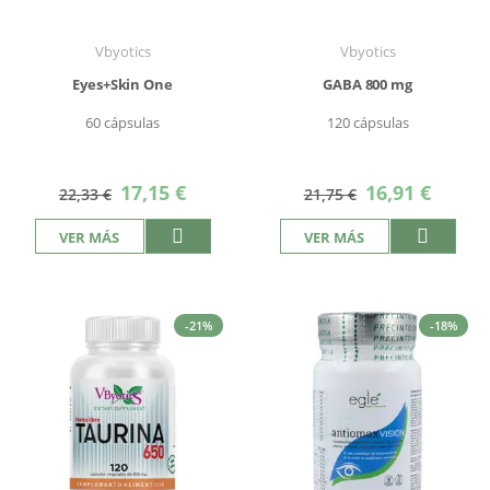
Vbyotics
Vbyotics
Eyes+Skin One
GABA 800 mg
60 cápsulas
120 cápsulas
Precio
Precio
17,15 €
16,91 €
22,33 €
21,75 €
especial
especial
VER MÁS
VER MÁS
-21%
-18%