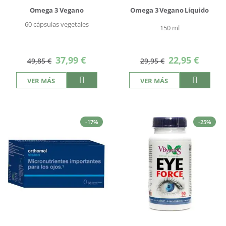
Omega 3 Vegano
Omega 3 Vegano Líquido
60 cápsulas vegetales
150 ml
Precio
Precio
37,99 €
22,95 €
49,85 €
29,95 €
especial
especial
VER MÁS
VER MÁS
-17%
-25%