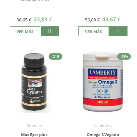
Precio
Precio
23,83 €
43,67 €
30,65 €
56,00 €
especial
especial
VER MÁS
VER MÁS
-21%
-24%
Comdiet
Lamberts
Mas Eyes plus
Omega 3 Vegano