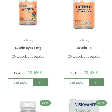
Solaray
Solaray
Lutein Eyes 6 mg
Lutein 18
30 cápsulas vegetales
30 cápsulas vegetales
Precio
Precio
12,69 €
22,43 €
17,46 €
30,16 €
especial
especial
VER MÁS
VER MÁS
-36%
-15%