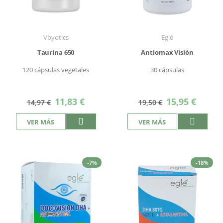
Vbyotics
Eglé
Taurina 650
Antiomax Visión
120 cápsulas vegetales
30 cápsulas
Precio
Precio
11,83 €
15,95 €
14,97 €
19,50 €
especial
especial
VER MÁS
VER MÁS
-7%
-18%