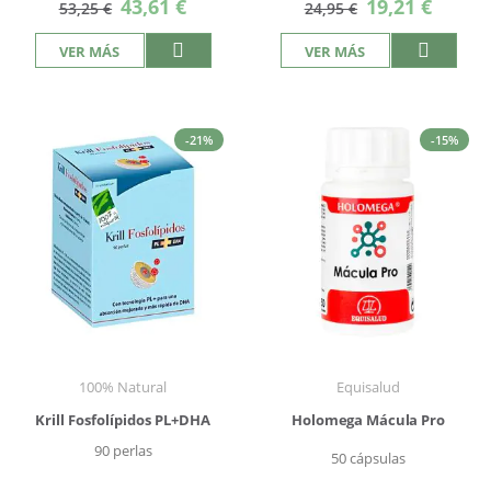
Precio
Precio
43,61 €
19,21 €
53,25 €
24,95 €
especial
especial
VER MÁS
VER MÁS
-21%
-15%
100% Natural
Equisalud
Krill Fosfolípidos PL+DHA
Holomega Mácula Pro
90 perlas
50 cápsulas