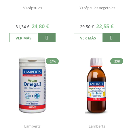
60 cápsulas
30 cápsulas vegetales
Precio
Precio
24,80 €
22,55 €
31,34 €
29,50 €
especial
especial
VER MÁS
VER MÁS
-24%
-23%
Lamberts
Lamberts