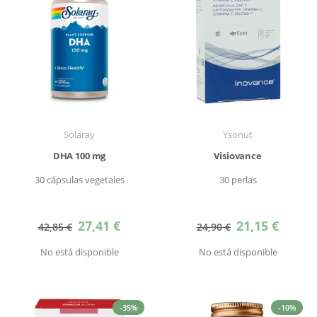
Solaray
Ysonut
DHA 100 mg
Visiovance
30 cápsulas vegetales
30 perlas
Precio
Precio
27,41 €
21,15 €
42,85 €
24,90 €
especial
especial
No está disponible
No está disponible
-35%
-10%