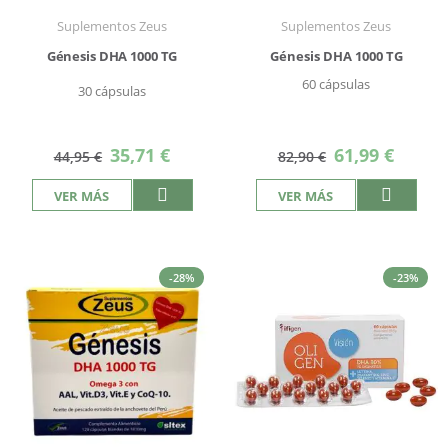
Suplementos Zeus
Suplementos Zeus
Génesis DHA 1000 TG
Génesis DHA 1000 TG
60 cápsulas
30 cápsulas
Precio
Precio
35,71 €
61,99 €
44,95 €
82,90 €
especial
especial
VER MÁS
VER MÁS
-28%
-23%