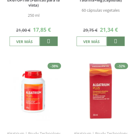
vista)
60 cápsulas vegetales
250 ml
Precio
Precio
17,85 €
21,34 €
21,00 €
29,75 €
especial
especial
VER MÁS
VER MÁS
-38%
-32%
Algatrium | Brudy Technology
Algatrium | Brudy Technology