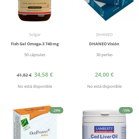
Solgar
DHANEO
Fish Gel Omega-3 740 mg
DHANEO Visión
50 cápsulas
30 perlas
Precio
34,58 €
24,00 €
41,82 €
especial
No está disponible
No está disponible
-24%
-15%