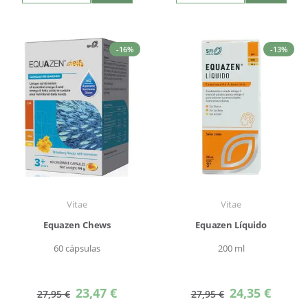
-16%
-13%
Vitae
Vitae
Equazen Chews
Equazen Líquido
60 cápsulas
200 ml
Precio
Precio
23,47 €
24,35 €
27,95 €
27,95 €
especial
especial