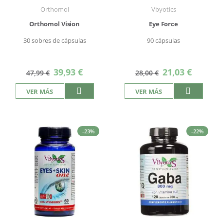
Orthomol
Vbyotics
Orthomol Vision
Eye Force
30 sobres de cápsulas
90 cápsulas
Precio
Precio
39,93 €
21,03 €
47,99 €
28,00 €
especial
especial
VER MÁS
VER MÁS
-23%
-22%