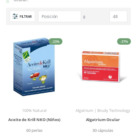
FILTRAR
Fijar
Dirección
Descendente
-23%
-37%
100% Natural
Algatrium | Brudy Technology
Aceite de Krill NKO (Niños)
Algatrium Ocular
60 perlas
30 cápsulas