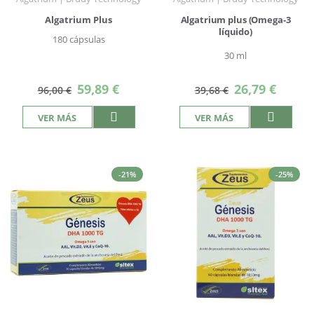
Algatrium Plus
Algatrium plus (Omega-3
líquido)
180 cápsulas
30 ml
Precio
Precio
59,89 €
26,79 €
96,00 €
39,68 €
especial
especial
VER MÁS
VER MÁS
-21%
-25%