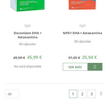
Eglé
Eglé
Docovision DHA +
NPD1 DHA + Astaxantina
Astaxantina
30 cápsulas
60 cápsulas
Precio
Precio
45,99 €
25,94 €
49,50 €
31,65 €
especial
especial
No está disponible
VER MÁS
Página
Actualmente estás l
Página
Página
Pág
Sigu
1
2
3