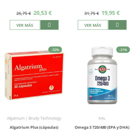
Precio
Precio
20,53 €
19,95 €
26,75 €
31,75 €
especial
especial
VER MÁS
VER MÁS
-32%
-21%
Algatrium | Brudy Technology
KAL
Algatrium Plus (cápsulas)
Omega 3 720/480 (EPA y DHA)