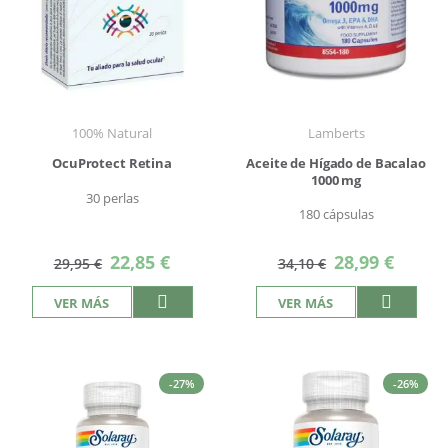
100% Natural
Lamberts
OcuProtect Retina
Aceite de Hígado de Bacalao
1000 mg
30 perlas
180 cápsulas
Precio
Precio
22,85 €
28,99 €
29,95 €
34,10 €
especial
especial
VER MÁS
VER MÁS
-27%
-26%