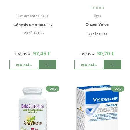
Valoración:
100%
Ifigen
Suplementos Zeus
Oligen Visión
Génesis DHA 1000 TG
120 cápsulas
60 cápsulas
Precio
Precio
97,45 €
30,70 €
134,95 €
39,95 €
especial
especial
VER MÁS
VER MÁS
-20%
-22%