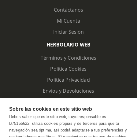
Contáctanos
Mi Cuenta
Iniciar Sesión
HERBOLARIO WEB
Términos y Condiciones
Política Cookies
Política Privacidad
Envíos y Devoluciones
Sobre las cookies en este sitio web
Debes saber que este sitio web, cuyo responsable es
B75155622, utiliza cookies propias y de terceros para que tu
navegación sea óptima, así podrá adaptarse a tus preferencias y
realizar labores analíticas. Si consientes nuestro uso de cookies