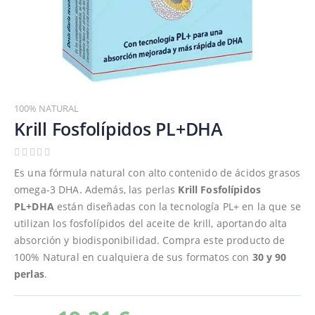
Saltar
al
100% NATURAL
comienzo
Krill Fosfolípidos PL+DHA
de
la
galería
Es una fórmula natural con alto contenido de ácidos grasos
de
omega-3 DHA. Además, las perlas
Krill Fosfolípidos
imágenes
PL+DHA
están diseñadas con la tecnología PL+ en la que se
utilizan los fosfolípidos del aceite de krill, aportando alta
absorción y biodisponibilidad. Compra este producto de
100% Natural en cualquiera de sus formatos con
30 y 90
perlas
.