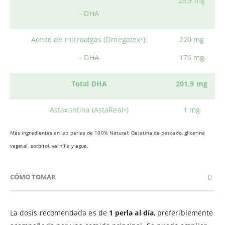
25,9 mg
- DHA
Aceite de microalgas (Omegatex
):
220 mg
®
- DHA
176 mg
Total DHA
201,9 mg
Astaxantina (AstaReal
)
1 mg
®
Más ingredientes en las perlas de 100% Natural: Gelatina de pescado, glicerina
vegetal, sorbitol, vainilla y agua.
CÓMO TOMAR
La dosis recomendada es de
1 perla al día
, preferiblemente