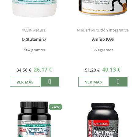
100% Natural
Méderi Nutrición Integrativa
L-Glutamina
Amino PAG
504 gramos
360 gramos
Precio
Precio
26,17 €
40,13 €
34,50 €
51,20 €
especial
especial
VER MÁS
VER MÁS
-32%