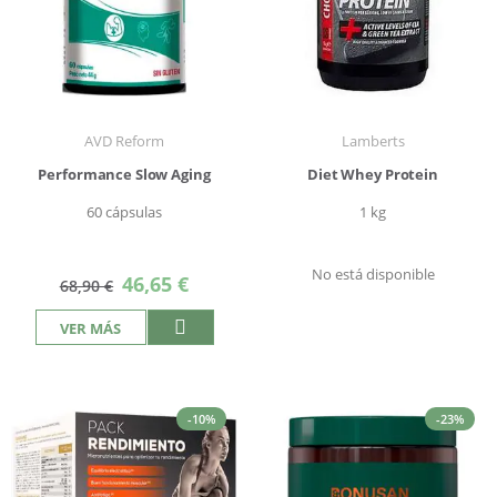
AVD Reform
Lamberts
Performance Slow Aging
Diet Whey Protein
60 cápsulas
1 kg
No está disponible
Precio
46,65 €
68,90 €
especial
VER MÁS
-10%
-23%