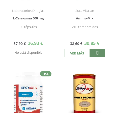
Laboratorios Douglas
Sura Vitasan
L-Carnosina 500 mg
Amino-Mix
30 cápsulas
240 comprimidos
Precio
Precio
26,93 €
30,85 €
37,90 €
38,60 €
especial
especial
No está disponible
VER MÁS
-15%