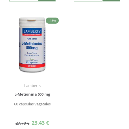
-15%
Lamberts
L-Metionina 500 mg
60 cápsulas vegetales
Precio
23,43 €
27,70 €
especial