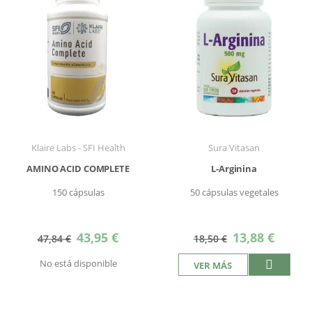
Klaire Labs - SFI Health
Sura Vitasan
AMINO ACID COMPLETE
L-Arginina
150 cápsulas
50 cápsulas vegetales
Precio
Precio
43,95 €
13,88 €
47,84 €
18,50 €
especial
especial
No está disponible
VER MÁS