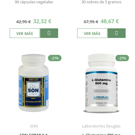
90 cápsulas vegetales
30 sobres de 5 gramos
Precio
Precio
32,32 €
48,67 €
42,95 €
67,95 €
especial
especial
VER MÁS
VER MÁS
-27%
-27%
SON
Laboratorios Douglas
SON FORMULA
L-Glutamina 500 mg