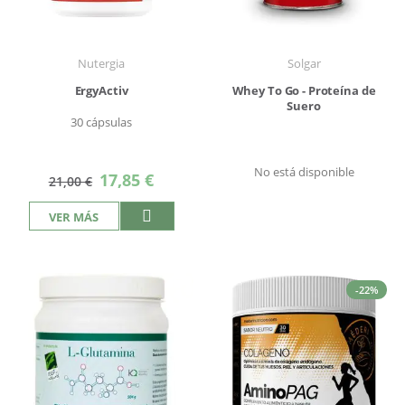
Nutergia
Solgar
ErgyActiv
Whey To Go - Proteína de
Suero
30 cápsulas
No está disponible
Precio
17,85 €
21,00 €
especial
VER MÁS
-22%