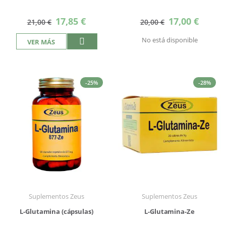
Precio
Precio
17,85 €
17,00 €
21,00 €
20,00 €
especial
especial
No está disponible
VER MÁS
-25%
-28%
Suplementos Zeus
Suplementos Zeus
L-Glutamina (cápsulas)
L-Glutamina-Ze