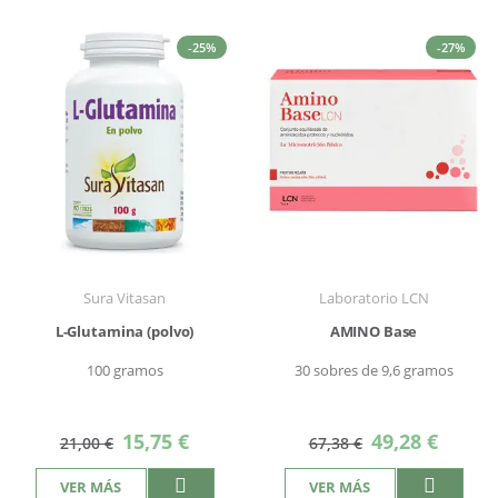
-25%
-27%
Sura Vitasan
Laboratorio LCN
L-Glutamina (polvo)
AMINO Base
100 gramos
30 sobres de 9,6 gramos
Precio
Precio
15,75 €
49,28 €
21,00 €
67,38 €
especial
especial
VER MÁS
VER MÁS