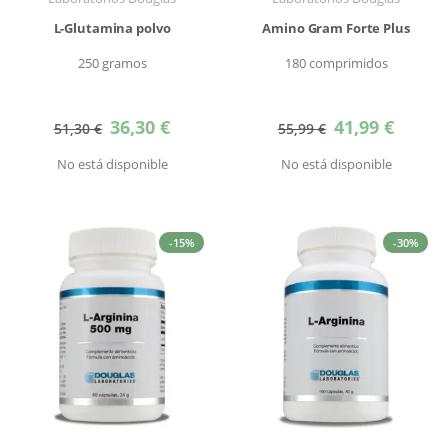
L-Glutamina polvo
Amino Gram Forte Plus
250 gramos
180 comprimidos
Precio
Precio
36,30 €
41,99 €
51,30 €
55,99 €
especial
especial
No está disponible
No está disponible
-15%
-30%