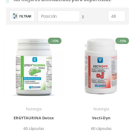
FILTRAR
Fijar
Dirección
Descendente
-15%
-15%
Nutergia
Nutergia
ERGYTAURINA Detox
Vecti-Dyn
60 cápsulas
60 cápsulas