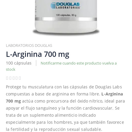
Saltar
al
LABORATORIOS DOUGLAS
comienzo
L-Arginina 700 mg
de
100 cápsulas
Notificarme cuando este producto vuelva a
la
stock
galería
de
imágenes
Protege tu musculatura con las cápsulas de Douglas Labs
compuestas a base de arginina en forma libre.
L-Arginina
700 mg
actúa como precursora del óxido nítrico, ideal para
apoyar el flujo sanguíneo y la función cardiovascular. Se
trata de un suplemento alimenticio indicado
especialmente para los hombres, ya que también favorece
la fertilidad y la reproducción sexual saludable.