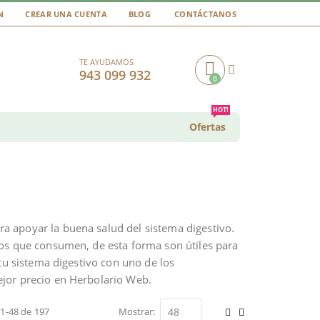
N
CREAR UNA CUENTA
BLOG
CONTÁCTANOS
TE AYUDAMOS
943 099 932
0
Cart
HOT!
Ofertas
ra apoyar la buena salud del sistema digestivo.
os que consumen, de esta forma son útiles para
tu sistema digestivo con uno de los
jor precio en Herbolario Web.
s
1
-
48
de
197
Mostrar
Ver