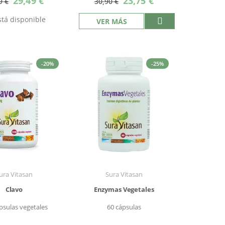
29,49 €
23,75 €
9 €
30,90 €
especial
especial
tá disponible
VER MÁS
-20%
-25%
ura Vitasan
Sura Vitasan
Clavo
Enzymas Vegetales
psulas vegetales
60 cápsulas