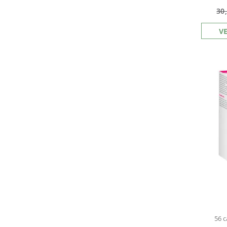
30
V
56 c