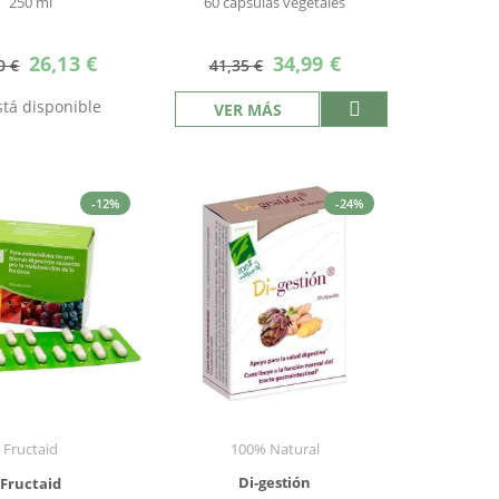
250 ml
60 cápsulas vegetales
Precio
Precio
26,13 €
34,99 €
0 €
41,35 €
especial
especial
tá disponible
VER MÁS
-12%
-24%
Fructaid
100% Natural
Di-gestión
Fructaid