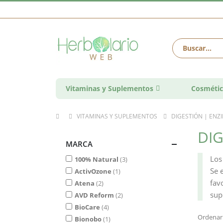
Vitaminas y Suplementos
Cosmétic
VITAMINAS Y SUPLEMENTOS
DIGESTIÓN | ENZ
DIG
MARCA
Lo
100% Natural
3
Se 
ActivOzone
1
fav
Atena
2
sup
AVD Reform
2
BioCare
4
Ordenar
Bionobo
1