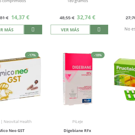
5 comprimidos
189 gramos
Precio
Precio
14,37 €
32,74 €
,81 €
48,55 €
27,7
especial
especial
No es
ER MÁS
VER MÁS
-17%
-18%
| Neovital Health
PiLeJe
Mico Neo GST
Digebiane RFx