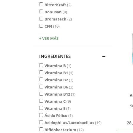
BitterKraft
2
Bonusan
9
Bromatech
2
CFN
10
+ VER MÁS
INGREDIENTES
Vitamina B
1
Vitamina B1
1
Vitamina B2
3
Vitamina B6
3
Vitamina B12
1
A
Vitamina C
9
9
Vitamina E
1
Ácido Fólico
1
Acidophilus/Lactobacillus
19
28
Bifidobacterium
12