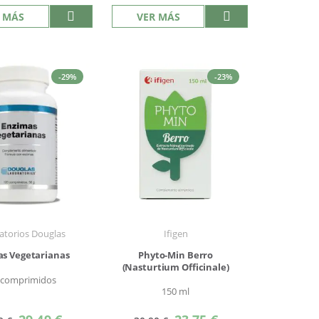
 MÁS
VER MÁS
-29%
-23%
atorios Douglas
Ifigen
s Vegetarianas
Phyto-Min Berro
(Nasturtium Officinale)
 comprimidos
150 ml
Precio
Precio