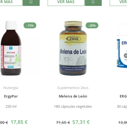
ER MÁS
VER MÁS
VER
-15%
-20%
Nutergia
Suplementos Zeus
ErgyPar
Melena de León
ERG
250 ml
180 cápsulas vegetales
30 cá
Precio
Precio
17,85 €
57,31 €
,00 €
71,65 €
13,0
especial
especial