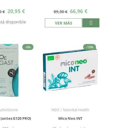
Precio
Precio
20,95 €
66,96 €
0 €
89,30 €
especial
especial
tá disponible
VER MÁS
-6%
-15%
ActivOzone
NEO | Neovital Health
 (antes G120 PRO)
Mico Neo INT