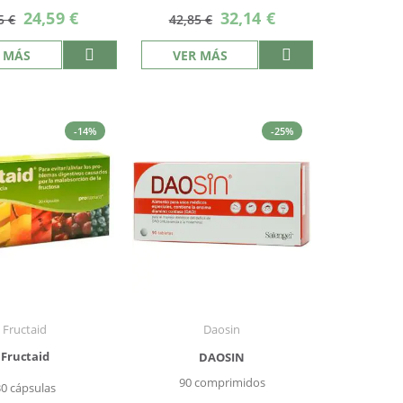
Precio
Precio
24,59 €
32,14 €
5 €
42,85 €
especial
especial
 MÁS
VER MÁS
-14%
-25%
Fructaid
Daosin
Fructaid
DAOSIN
90 comprimidos
30 cápsulas