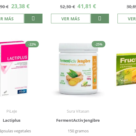
Precio
Precio
23,38 €
41,81 €
,90 €
52,30 €
30,8
especial
especial
ER MÁS
VER MÁS
VER
-22%
-25%
PiLeJe
Sura Vitasan
Lactiplus
FermentActiv Jengibre
ápsulas vegetales
150 gramos