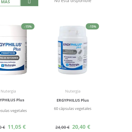
No está disponible
 MÁS
-15%
-15%
Nutergia
Nutergia
YPHILUS Plus
ERGYPHILUS Plus
60 cápsulas vegetales
psulas vegetales
Precio
Precio
11,05 €
20,40 €
0 €
24,00 €
especial
especial