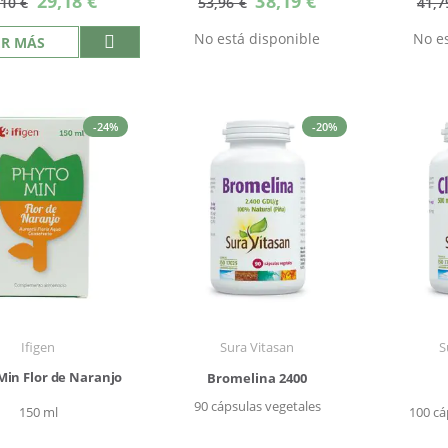
29,18 €
38,19 €
,10 €
53,96 €
41,7
especial
especial
No está disponible
No es
ER MÁS
-24%
-20%
Ifigen
Sura Vitasan
S
Min Flor de Naranjo
Bromelina 2400
90 cápsulas vegetales
150 ml
100 cá