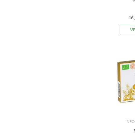
1
16
V
NEO 