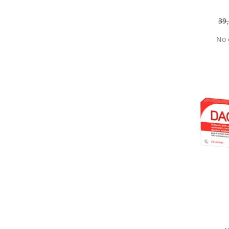
39
No 