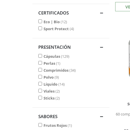
V
CERTIFICADOS
Eco | Bio
12
Sport Protect
4
PRESENTACIÓN
Cápsulas
129
Perlas
1
Comprimidos
34
Polvo
9
Líquido
14
Viales
2
Sticks
2
S
60 comp
SABORES
Frutos Rojos
1