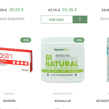
Precio
Precio
30,55 €
35,36 €
,28 €
47,15 €
24,5
especial
especial
está disponible
No es
VER MÁS
-15%
-33%
Daosin
Nature's Plus
DAOSIN
GI Natural
O3 GAST