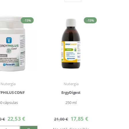
Parrilla
Lista
como
-15%
-15%
Nutergia
Nutergia
YPHILUS CONF
ErgyDigest
60 cápsulas
250 ml
Precio
Precio
22,53 €
17,85 €
0 €
21,00 €
especial
especial