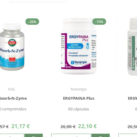
Dirección
Descendente
-26%
-15%
KAL
Nutergia
bsorb-N-Zyme
ERGYPAINA Plus
ERG
0 comprimidos
60 cápsulas
Precio
Precio
21,17 €
22,10 €
,57 €
26,00 €
26,5
especial
especial