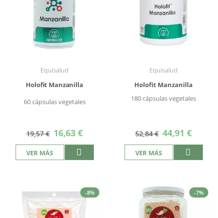
Equisalud
Equisalud
Holofit Manzanilla
Holofit Manzanilla
180 cápsulas vegetales
60 cápsulas vegetales
Precio
Precio
16,63 €
44,91 €
19,57 €
52,84 €
especial
especial
VER MÁS
VER MÁS
-8%
-7%