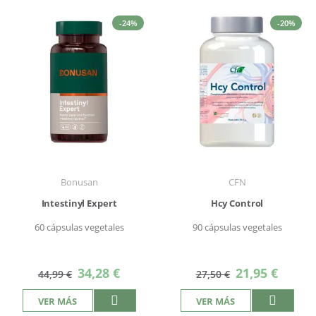
-24%
-20%
Bonusan
CFN
Intestinyl Expert
Hcy Control
60 cápsulas vegetales
90 cápsulas vegetales
Precio
Precio
34,28 €
21,95 €
44,99 €
27,50 €
especial
especial
VER MÁS
VER MÁS