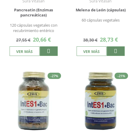
Sura Vitasan
Sura Vitasan
Pancreatin (Enzimas
Melena de León (cápsulas)
pancreáticas)
60 cápsulas vegetales
120 cápsulas vegetales con
recubrimiento entérico
Precio
Precio
20,66 €
28,73 €
27,55 €
38,30 €
especial
especial
VER MÁS
VER MÁS
-27%
-21%