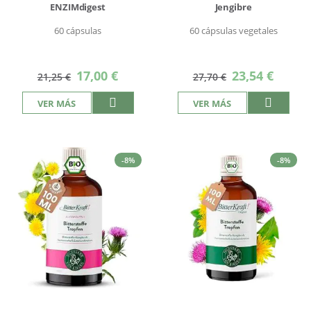
ENZIMdigest
Jengibre
60 cápsulas
60 cápsulas vegetales
Precio
Precio
17,00 €
23,54 €
21,25 €
27,70 €
especial
especial
VER MÁS
VER MÁS
-8%
-8%