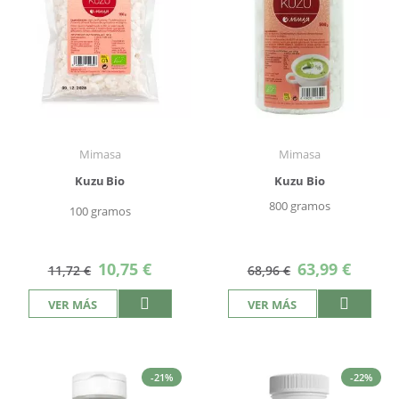
Mimasa
Mimasa
Kuzu Bio
Kuzu Bio
800 gramos
100 gramos
Precio
Precio
10,75 €
63,99 €
11,72 €
68,96 €
especial
especial
VER MÁS
VER MÁS
-21%
-22%