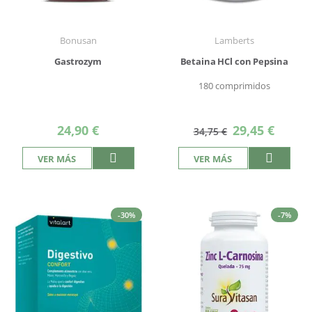
Bonusan
Lamberts
Gastrozym
Betaina HCl con Pepsina
180 comprimidos
Precio
24,90 €
29,45 €
34,75 €
especial
VER MÁS
VER MÁS
-30%
-7%