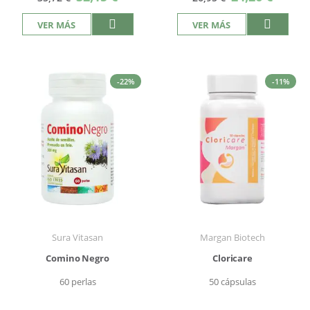
especial
especial
VER MÁS
VER MÁS
-22%
-11%
Sura Vitasan
Margan Biotech
Comino Negro
Cloricare
60 perlas
50 cápsulas