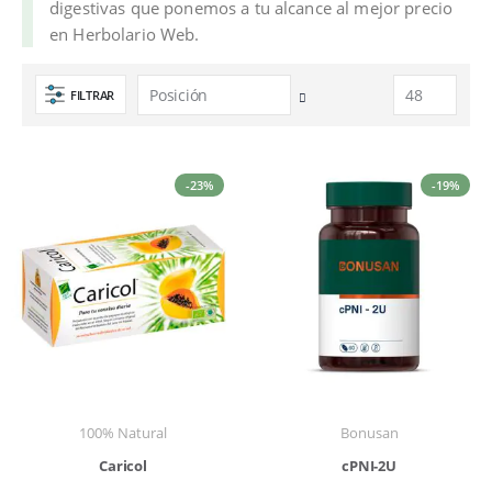
digestivas que ponemos a tu alcance al mejor precio
en Herbolario Web.
FILTRAR
Fijar
Dirección
Descendente
-23%
-19%
100% Natural
Bonusan
Caricol
cPNI-2U