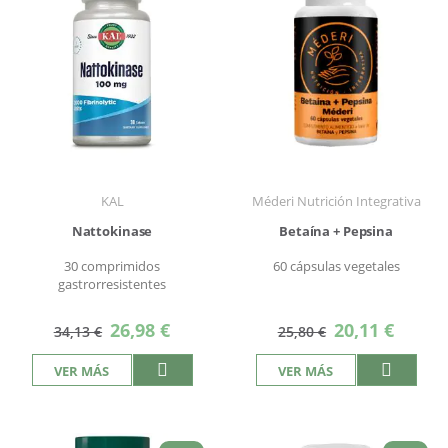
KAL
Méderi Nutrición Integrativa
Nattokinase
Betaína + Pepsina
30 comprimidos
60 cápsulas vegetales
gastrorresistentes
Precio
Precio
26,98 €
20,11 €
34,13 €
25,80 €
especial
especial
VER MÁS
VER MÁS