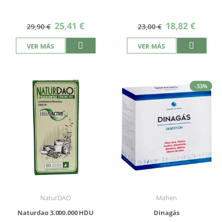
Precio
Precio
25,41 €
18,82 €
29,90 €
23,00 €
especial
especial
VER MÁS
VER MÁS
-33%
NaturDAO
Mahen
Naturdao 3.000.000 HDU
Dinagás