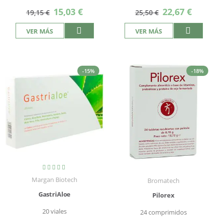
Precio
Precio
15,03 €
22,67 €
19,15 €
25,50 €
especial
especial
VER MÁS
VER MÁS
-15%
-18%
Valoración:
100%
Margan Biotech
Bromatech
GastriAloe
Pilorex
20 viales
24 comprimidos