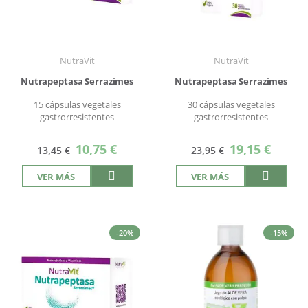
NutraVit
NutraVit
Nutrapeptasa Serrazimes
Nutrapeptasa Serrazimes
15 cápsulas vegetales
30 cápsulas vegetales
gastrorresistentes
gastrorresistentes
Precio
Precio
10,75 €
19,15 €
13,45 €
23,95 €
especial
especial
VER MÁS
VER MÁS
-20%
-15%