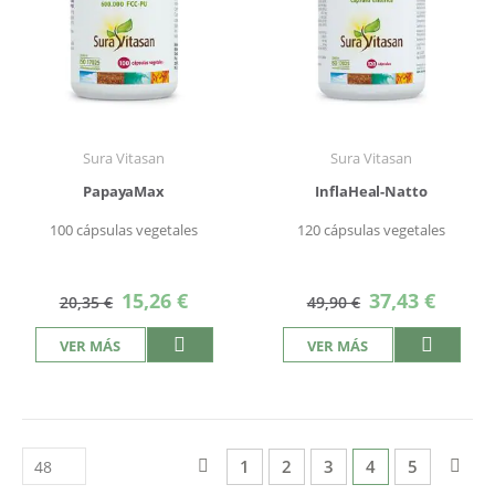
Sura Vitasan
Sura Vitasan
PapayaMax
InflaHeal-Natto
100 cápsulas vegetales
120 cápsulas vegetales
Precio
Precio
15,26 €
37,43 €
20,35 €
49,90 €
especial
especial
VER MÁS
VER MÁS
Página
Página
Anterior
Página
Página
Página
Actualmente est
Página
Pág
Sigu
1
2
3
4
5