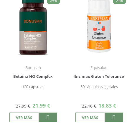
-21%
-15%
Bonusan
Equisalud
Betaína HCl Complex
Enzimax Gluten Tolerance
120 cápsulas
50 cápsulas vegetales
Precio
Precio
21,99 €
18,83 €
27,99 €
22,18 €
especial
especial
VER MÁS
VER MÁS