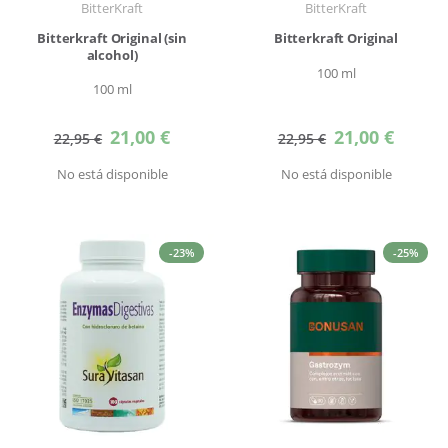
BitterKraft
BitterKraft
Bitterkraft Original (sin
Bitterkraft Original
alcohol)
100 ml
100 ml
Precio
Precio
21,00 €
21,00 €
22,95 €
22,95 €
especial
especial
No está disponible
No está disponible
-23%
-25%