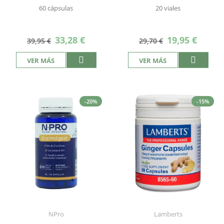
60 cápsulas
20 viales
Precio
Precio
33,28 €
19,95 €
39,95 €
29,70 €
especial
especial
VER MÁS
VER MÁS
-20%
-15%
NPro
Lamberts