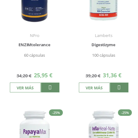
NPro
Lamberts
ENZIMtolerance
Digestizyme
60 cápsulas
100 cápsulas
Precio
Precio
25,95 €
31,36 €
34,20 €
39,20 €
especial
especial
VER MÁS
VER MÁS
-25%
-25%