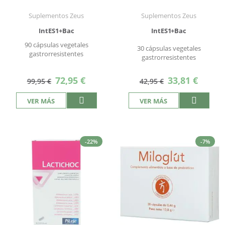
Suplementos Zeus
Suplementos Zeus
IntES1+Bac
IntES1+Bac
90 cápsulas vegetales
30 cápsulas vegetales
gastrorresistentes
gastrorresistentes
Precio
Precio
72,95 €
33,81 €
99,95 €
42,95 €
especial
especial
VER MÁS
VER MÁS
-22%
-7%