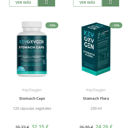
VER MÁS
VER MÁS
-10%
-10%
KeyOxygen
KeyOxygen
Stomach Caps
Stomach Flora
120 cápsulas vegetales
250 ml
Precio
Precio
32,15 €
24,26 €
35,72 €
26,95 €