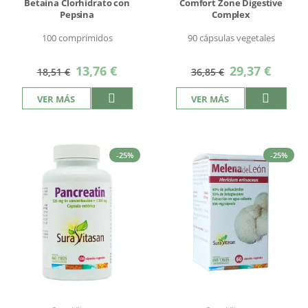
Betaína Clorhidrato con
Comfort Zone Digestive
Pepsina
Complex
100 comprimidos
90 cápsulas vegetales
Precio
Precio
13,76 €
29,37 €
18,51 €
36,85 €
especial
especial
VER MÁS
VER MÁS
-25%
-25%