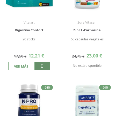
Vitalart
Sura Vitasan
Digestivo Confort
Zinc L-Carnosina
20 sticks
60 cápsulas vegetales
Precio
Precio
12,21 €
23,00 €
17,50 €
24,75 €
especial
especial
No está disponible
VER MÁS
-24%
-20%