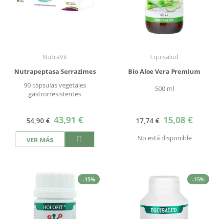
NutraVit
Equisalud
Nutrapeptasa Serrazimes
Bio Aloe Vera Premium
90 cápsulas vegetales
500 ml
gastrorresistentes
Precio
Precio
43,91 €
15,08 €
54,90 €
17,74 €
especial
especial
No está disponible
VER MÁS
-15%
-15%