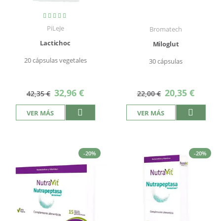
Valoración:
100%
PiLeJe
Bromatech
Lactichoc
Miloglut
20 cápsulas vegetales
30 cápsulas
Precio
Precio
32,96 €
20,35 €
42,35 €
22,00 €
especial
especial
VER MÁS
VER MÁS
-20%
-20%