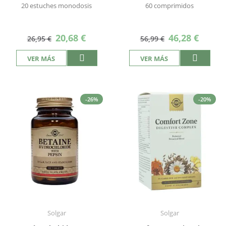
20 estuches monodosis
60 comprimidos
Precio
Precio
20,68 €
46,28 €
26,95 €
56,99 €
especial
especial
VER MÁS
VER MÁS
-26%
-20%
Solgar
Solgar