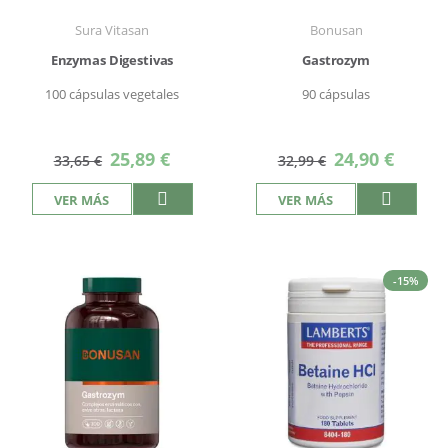
Sura Vitasan
Bonusan
Enzymas Digestivas
Gastrozym
100 cápsulas vegetales
90 cápsulas
Precio
Precio
25,89 €
24,90 €
33,65 €
32,99 €
especial
especial
VER MÁS
VER MÁS
-15%