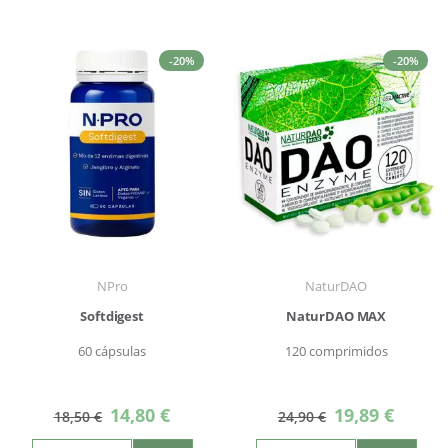
-20%
-20%
NPro
NaturDAO
Softdigest
NaturDAO MAX
60 cápsulas
120 comprimidos
Precio
Precio
14,80 €
19,89 €
18,50 €
24,90 €
especial
especial