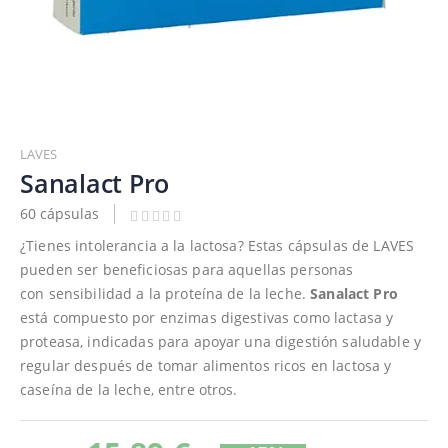
Saltar
al
LAVES
comienzo
Sanalact Pro
de
60 cápsulas
la
galería
¿Tienes intolerancia a la lactosa? Estas cápsulas de LAVES
de
pueden ser beneficiosas para aquellas personas
imágenes
con sensibilidad a la proteína de la leche.
Sanalact Pro
está compuesto por enzimas digestivas como lactasa y
proteasa, indicadas para apoyar una digestión saludable y
regular después de tomar alimentos ricos en lactosa y
caseína de la leche, entre otros.