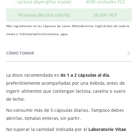
- Lactasa (
Aspergillus oryzae)
4500 unidades FCC
- Proteasa (
Bacillus subtilis
)
50.000 HUT
Más ingredientes en las cápsulas de Laves:
M
altodextrina, triglicéridos de cadena
media e hidroxipropilmetilcelulosa, agua.
CÓMO TOMAR
La dosis recomendada es
de 1 a 2 cápsulas al día
,
preferiblemente acompañadas por una bebida, antes de
ingerir alimentos que contengan lactosa, caseína o suero
de leche.
No consumir más de 5 cápsulas diarias. Tampoco debes
abrirlas, tómalas enteras, sin partir.
No superar la cantidad indicada por el
Laboratorio Vitae
.