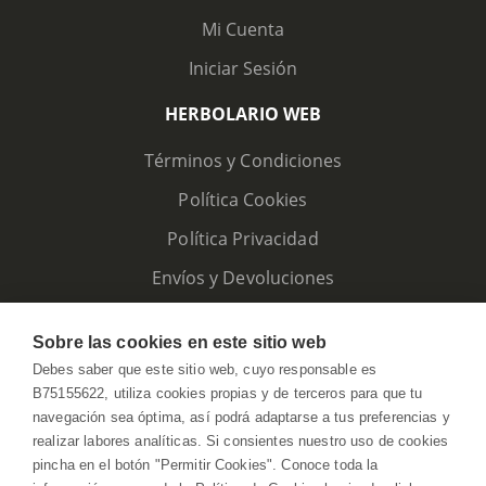
Mi Cuenta
Iniciar Sesión
HERBOLARIO WEB
Términos y Condiciones
Política Cookies
Política Privacidad
Envíos y Devoluciones
Sobre las cookies en este sitio web
Debes saber que este sitio web, cuyo responsable es
B75155622, utiliza cookies propias y de terceros para que tu
navegación sea óptima, así podrá adaptarse a tus preferencias y
realizar labores analíticas. Si consientes nuestro uso de cookies
pincha en el botón "Permitir Cookies". Conoce toda la