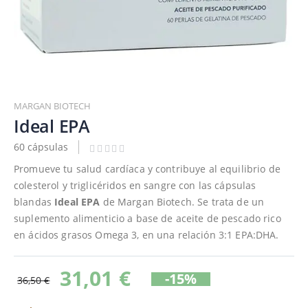
Saltar
al
MARGAN BIOTECH
comienzo
Ideal EPA
de
60 cápsulas
la
galería
Promueve tu salud cardíaca y contribuye al equilibrio de
de
colesterol y triglicéridos en sangre con las cápsulas
imágenes
blandas
Ideal EPA
de Margan Biotech. Se trata de un
suplemento alimenticio a base de aceite de pescado rico
en ácidos grasos Omega 3, en una relación 3:1 EPA:DHA.
31,01 €
-15%
36,50 €