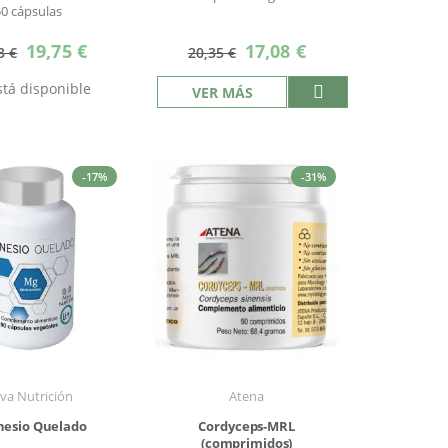
50 cápsulas
Precio
Precio
19,75 €
17,08 €
3 €
20,35 €
especial
especial
tá disponible
VER MÁS
-17%
-31%
va Nutrición
Atena
esio Quelado
Cordyceps-MRL
(comprimidos)