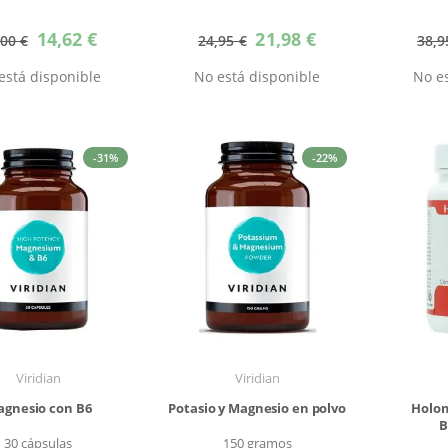
Precio
Precio
14,62 €
21,98 €
,00 €
24,95 €
38,9
especial
especial
está disponible
No está disponible
No es
-31%
-22%
Viridian
Viridian
gnesio con B6
Potasio y Magnesio en polvo
Holo
B
30 cápsulas
150 gramos