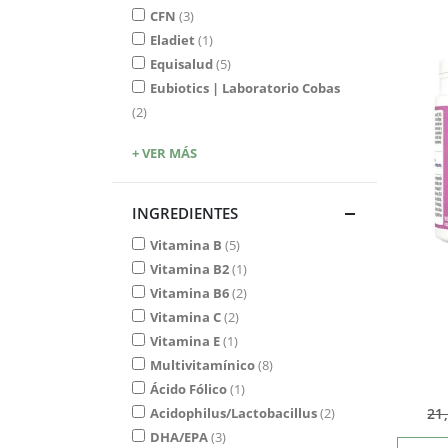
CFN
3
Eladiet
1
Equisalud
5
Eubiotics | Laboratorio Cobas
2
+ VER MÁS
INGREDIENTES
Vitamina B
5
Vitamina B2
1
Vitamina B6
2
Vitamina C
2
Vitamina E
1
Multivitamínico
8
Ácido Fólico
1
Acidophilus/Lactobacillus
2
21
DHA/EPA
3