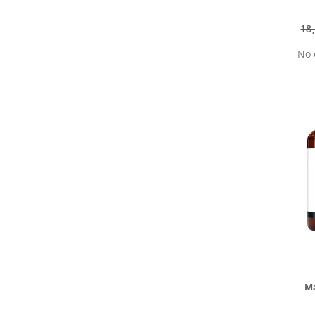
18
No 
Ma