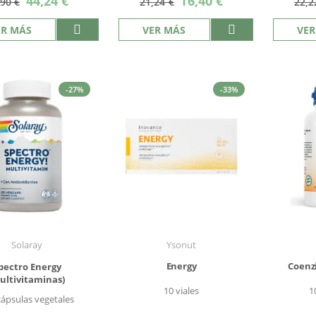
44,24 €
16,40 €
,90 €
21,24 €
22,2
especial
especial
ER MÁS
VER MÁS
VER
-27%
-33%
Solaray
Ysonut
Energy
Coenz
pectro Energy
ultivitaminas)
10 viales
1
cápsulas vegetales