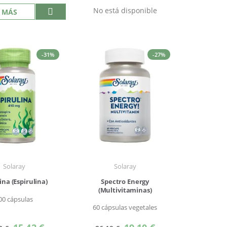
No está disponible
 MÁS
-31%
-27%
Solaray
Solaray
ina (Espirulina)
Spectro Energy
(Multivitaminas)
00 cápsulas
60 cápsulas vegetales
Precio
Precio