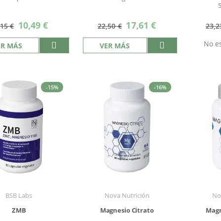
Precio
Precio
10,49 €
17,61 €
,15 €
22,50 €
23,2
especial
especial
No es
ER MÁS
VER MÁS
-15%
-16%
BSB Labs
Nova Nutrición
No
ZMB
Magnesio Citrato
Magn