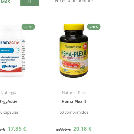
No está disponible
 MÁS
-15%
-28%
Nutergia
Nature's Plus
ErgyActiv
Hema-Plex II
30 cápsulas
60 comprimidos
Precio
Precio
17,85 €
20,18 €
0 €
27,95 €
especial
especial