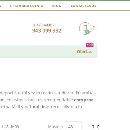
N
CREAR UNA CUENTA
BLOG
CONTÁCTANOS
TE AYUDAMOS
943 099 932
0
Cart
HOT!
Ofertas
porte, o tal vez lo realices a diario. En ambas
ar. En estos casos, es recomendable
comprar
forma fácil y natural de ofrecer alivio a tu
s
1
-
48
de
99
Mostrar
Ver