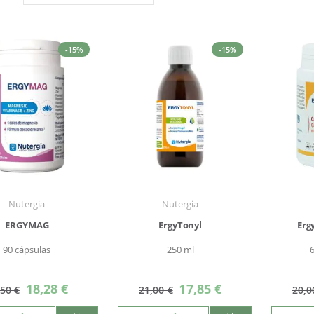
Dirección
Descendente
-15%
-15%
Nutergia
Nutergia
ERGYMAG
ErgyTonyl
Erg
90 cápsulas
250 ml
Precio
Precio
18,28 €
17,85 €
,50 €
21,00 €
20,0
especial
especial