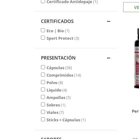
Certificado Antidopaje
1
V
CERTIFICADOS
Eco | Bio
7
Sport Protect
3
PRESENTACIÓN
Cápsulas
56
Comprimidos
14
Polvo
8
Líquido
4
Ampollas
5
Sobres
1
Per
Viales
7
Sticks + Cápsulas
1