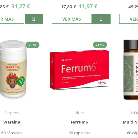
Precio
Precio
31,27 €
11,97 €
,85 €
17,80 €
49,2
especial
especial
ER MÁS
VER MÁS
VER
-19%
-12%
Serpens
Vitae
HOL
Waraina
Ferrum6
Multi N
60 cápsulas
60 cápsulas
60 cá