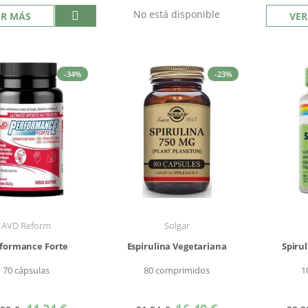
No está disponible
ER MÁS
VER
-34%
-23%
AVD Reform
Solgar
formance Forte
Espirulina Vegetariana
Spirul
70 cápsulas
80 comprimidos
1
Precio
Precio