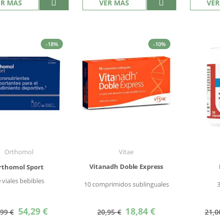
ER MÁS
VER MÁS
VER
-18%
-10%
Orthomol
Vitae
Vitanadh Doble Express
rthomol Sport
 viales bebibles
10 comprimidos sublinguales
Precio
Precio
54,29 €
18,84 €
,99 €
20,95 €
21,0
especial
especial