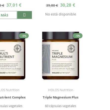
Precio
Precio
37,01 €
30,28 €
9 €
39,80 €
especial
especial
No está disponible
 MÁS
-5%
-5%
OS Nutrition
HOLOS Nutrition
utrient Complex
Triple Magnesium Plus
psulas vegetales
60 cápsulas vegetales