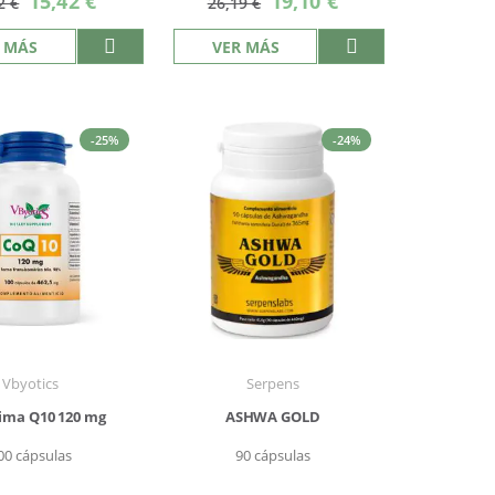
15,42 €
19,10 €
2 €
26,19 €
especial
especial
 MÁS
VER MÁS
-25%
-24%
Vbyotics
Serpens
ima Q10 120 mg
ASHWA GOLD
00 cápsulas
90 cápsulas