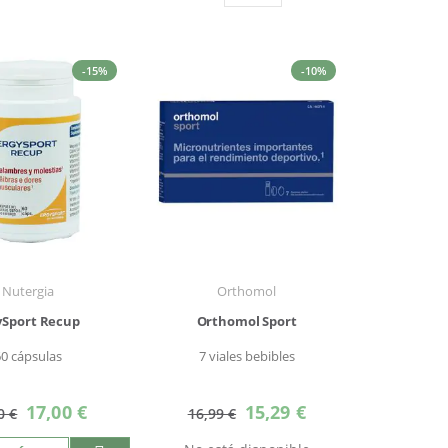
Parrilla
Lista
como
-15%
-10%
Nutergia
Orthomol
ySport Recup
Orthomol Sport
60 cápsulas
7 viales bebibles
Precio
Precio
17,00 €
15,29 €
0 €
16,99 €
especial
especial