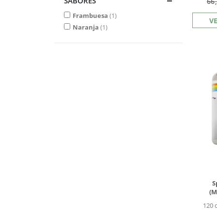
SABORES
66
Frambuesa
1
V
Naranja
1
S
(M
120 