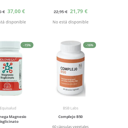
Precio
Precio
37,00 €
21,79 €
5 €
22,95 €
especial
especial
tá disponible
No está disponible
-15%
-16%
Equisalud
BSB Labs
mega Magnesio
Complejo B50
isglicinato
60 cápsulas vegetales