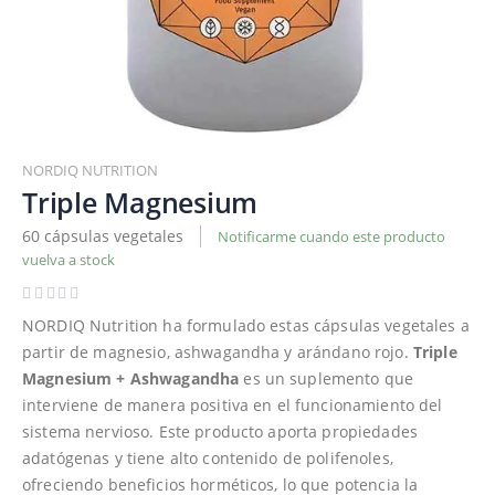
Saltar
al
NORDIQ NUTRITION
comienzo
Triple Magnesium
de
60 cápsulas vegetales
Notificarme cuando este producto
la
vuelva a stock
galería
de
imágenes
NORDIQ Nutrition ha formulado estas cápsulas vegetales a
partir de magnesio, ashwagandha y arándano rojo.
Triple
Magnesium + Ashwagandha
es un suplemento que
interviene de manera positiva en el funcionamiento del
sistema nervioso. Este producto aporta propiedades
adatógenas y tiene alto contenido de polifenoles,
ofreciendo beneficios horméticos, lo que potencia la