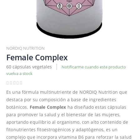
Saltar
al
NORDIQ NUTRITION
comienzo
Female Complex
de
60 cápsulas vegetales
Notificarme cuando este producto
la
vuelva a stock
galería
de
imágenes
Es una fórmula multinutriente de NORDIQ Nutrition que
destaca por su composición a base de ingredientes
botánicos.
Female Complex
ha diseñado estas cápsulas
para promover la salud y el bienestar de las mujeres,
aportando equilibrio al organismo, con alto contenido de
fitonutrientes fitoestrogénicos y adaptógenos, es un
complejo que incorpora vitamina B6 para reforzar la salud