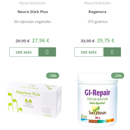
Nova Nutrición
Nova Nutrición
Neuro Stick Plus
Regenera
60 cápsulas vegetales
315 gramos
Precio
Precio
27,96 €
29,75 €
29,95 €
33,95 €
especial
especial
VER MÁS
VER MÁS
-10%
-25%