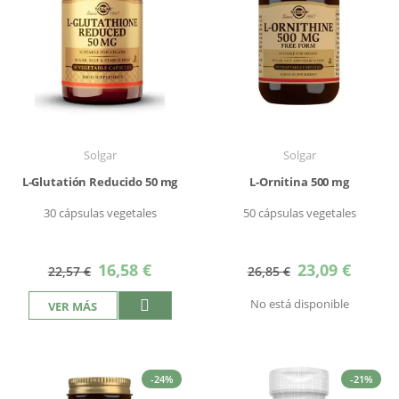
Solgar
Solgar
L-Glutatión Reducido 50 mg
L-Ornitina 500 mg
30 cápsulas vegetales
50 cápsulas vegetales
Precio
Precio
16,58 €
23,09 €
22,57 €
26,85 €
especial
especial
No está disponible
VER MÁS
-24%
-21%