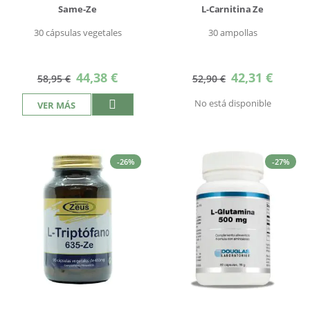
Same-Ze
L-Carnitina Ze
30 cápsulas vegetales
30 ampollas
Precio
Precio
44,38 €
42,31 €
58,95 €
52,90 €
especial
especial
No está disponible
VER MÁS
-26%
-27%