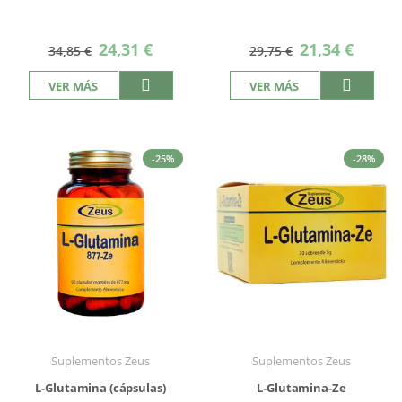
Precio
Precio
24,31 €
21,34 €
34,85 €
29,75 €
especial
especial
VER MÁS
VER MÁS
-25%
-28%
Suplementos Zeus
Suplementos Zeus
L-Glutamina (cápsulas)
L-Glutamina-Ze