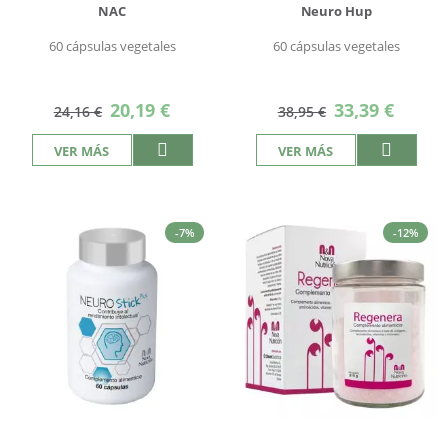
NAC
Neuro Hup
60 cápsulas vegetales
60 cápsulas vegetales
Precio
Precio
20,19 €
33,39 €
24,16 €
38,95 €
especial
especial
VER MÁS
VER MÁS
-7%
-12%