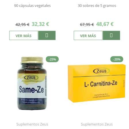
90 cápsulas vegetales
30 sobres de 5 gramos
Precio
Precio
32,32 €
48,67 €
42,95 €
67,95 €
especial
especial
VER MÁS
VER MÁS
-25%
-20%
Suplementos Zeus
Suplementos Zeus