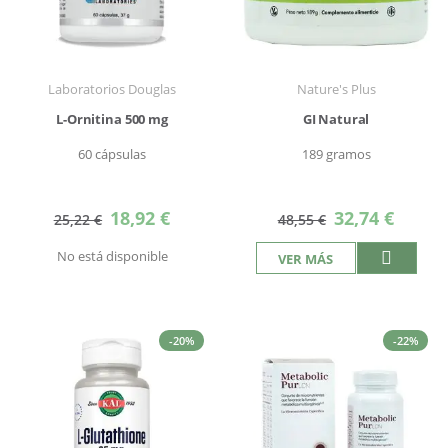
Laboratorios Douglas
Nature's Plus
L-Ornitina 500 mg
GI Natural
60 cápsulas
189 gramos
Precio
Precio
18,92 €
32,74 €
25,22 €
48,55 €
especial
especial
No está disponible
VER MÁS
-20%
-22%