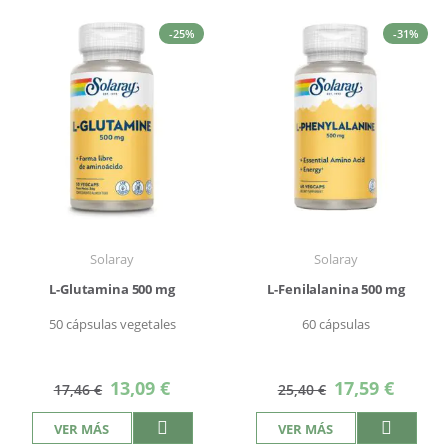
-25%
-31%
Solaray
Solaray
L-Glutamina 500 mg
L-Fenilalanina 500 mg
50 cápsulas vegetales
60 cápsulas
Precio
Precio
13,09 €
17,59 €
17,46 €
25,40 €
especial
especial
VER MÁS
VER MÁS