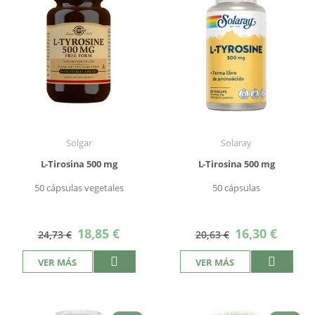
Solgar
Solaray
L-Tirosina 500 mg
L-Tirosina 500 mg
50 cápsulas vegetales
50 cápsulas
Precio
Precio
18,85 €
16,30 €
24,73 €
20,63 €
especial
especial
VER MÁS
VER MÁS