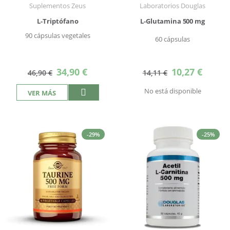
Suplementos Zeus
Laboratorios Douglas
L-Triptófano
L-Glutamina 500 mg
90 cápsulas vegetales
60 cápsulas
Precio
Precio
34,90 €
10,27 €
46,90 €
14,11 €
especial
especial
No está disponible
VER MÁS
-29%
-25%