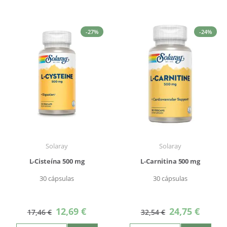
-27%
-24%
Solaray
Solaray
L-Cisteína 500 mg
L-Carnitina 500 mg
30 cápsulas
30 cápsulas
Precio
Precio
12,69 €
24,75 €
17,46 €
32,54 €
especial
especial