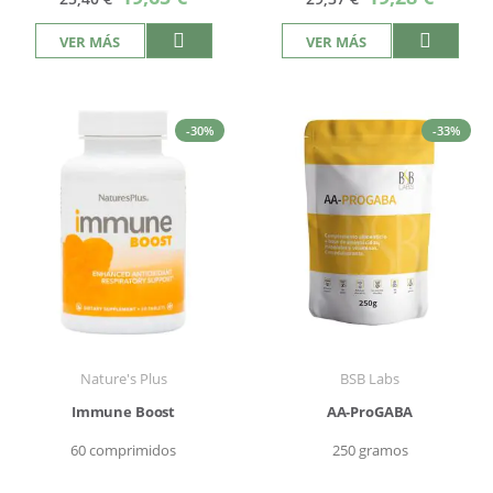
especial
especial
VER MÁS
VER MÁS
-30%
-33%
Nature's Plus
BSB Labs
Immune Boost
AA-ProGABA
60 comprimidos
250 gramos