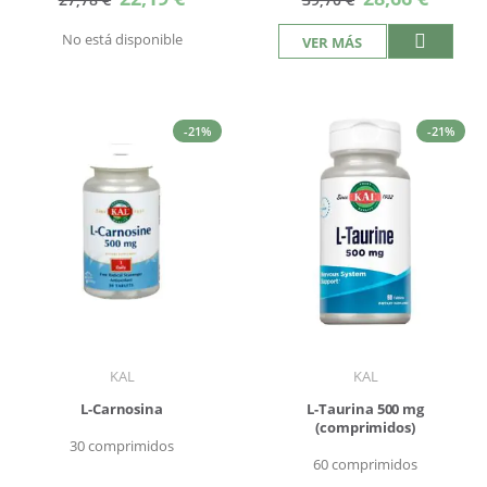
especial
especial
No está disponible
VER MÁS
-21%
-21%
KAL
KAL
L-Carnosina
L-Taurina 500 mg
(comprimidos)
30 comprimidos
60 comprimidos