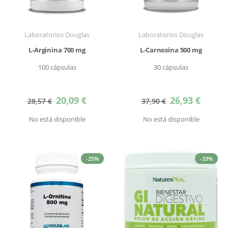
Laboratorios Douglas
Laboratorios Douglas
L-Arginina 700 mg
L-Carnosina 500 mg
100 cápsulas
30 cápsulas
Precio
Precio
20,09 €
26,93 €
28,57 €
37,90 €
especial
especial
No está disponible
No está disponible
-25%
-33%