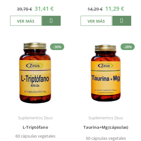
Precio
Precio
31,41 €
11,29 €
39,70 €
14,29 €
especial
especial
VER MÁS
VER MÁS
-30%
-28%
Suplementos Zeus
Suplementos Zeus
L-Triptófano
Taurina+Mg (cápsulas)
60 cápsulas vegetales
60 cápsulas vegetales