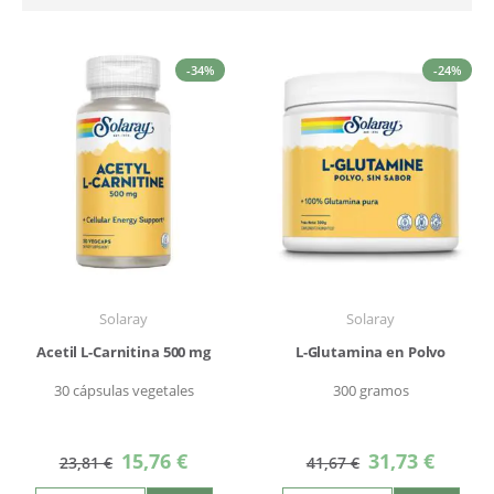
Dirección
Descendente
-34%
-24%
Solaray
Solaray
Acetil L-Carnitina 500 mg
L-Glutamina en Polvo
30 cápsulas vegetales
300 gramos
Precio
Precio
15,76 €
31,73 €
23,81 €
41,67 €
especial
especial