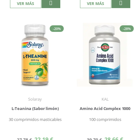
VER MÁS
VER MÁS
-20%
-28%
Solaray
KAL
L-Teanina (Sabor limón)
Amino Acid Complex 1000
30 comprimidos masticables
100 comprimidos
Precio
Precio
22,19 €
28,66 €
27,78 €
39,70 €