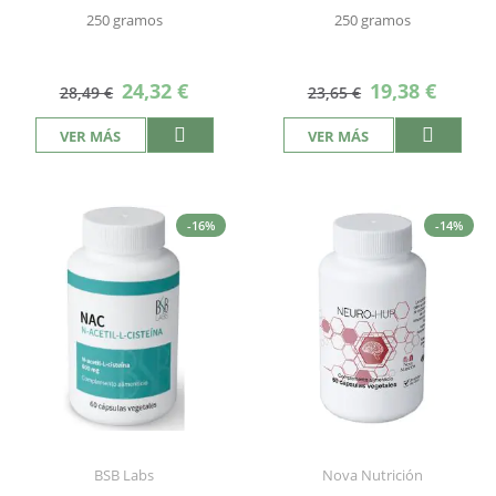
250 gramos
250 gramos
Precio
Precio
24,32 €
19,38 €
28,49 €
23,65 €
especial
especial
VER MÁS
VER MÁS
-16%
-14%
BSB Labs
Nova Nutrición