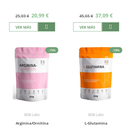
Precio
Precio
20,99 €
37,09 €
25,03 €
45,65 €
especial
especial
VER MÁS
VER MÁS
-15%
-18%
BSB Labs
BSB Labs
Arginina/Ornitina
L-Glutamina