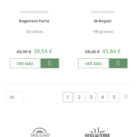
Nova Nutrición
Sura Vitasan
Regenera Forte
GI-Repair
30 sobres
190 gramos
Precio
Precio
39,54 €
43,84 €
43,95 €
58,45 €
especial
especial
VER MÁS
VER MÁS
Página
Actualmente estás leyendo pág
Página
Página
Página
Página
Pág
Sigu
1
2
3
4
5