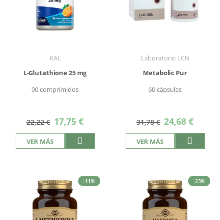
KAL
Laboratorio LCN
L-Glutathione 25 mg
Metabolic Pur
90 comprimidos
60 cápsulas
Precio
Precio
17,75 €
24,68 €
22,22 €
31,78 €
especial
especial
VER MÁS
VER MÁS
-11%
-23%