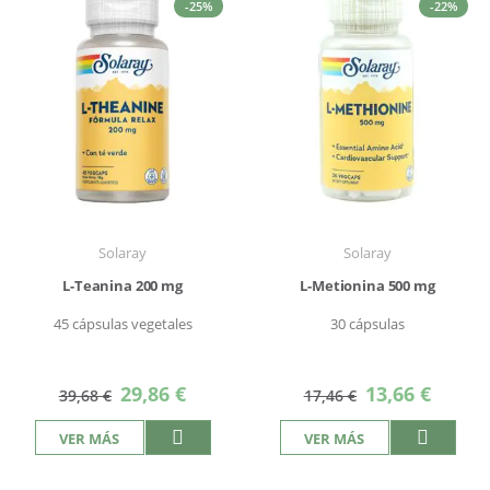
-25%
-22%
Solaray
Solaray
L-Teanina 200 mg
L-Metionina 500 mg
45 cápsulas vegetales
30 cápsulas
Precio
Precio
29,86 €
13,66 €
39,68 €
17,46 €
especial
especial
VER MÁS
VER MÁS