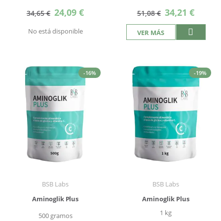
Precio
Precio
24,09 €
34,21 €
34,65 €
51,08 €
especial
especial
No está disponible
VER MÁS
-16%
-19%
BSB Labs
BSB Labs
Aminoglik Plus
Aminoglik Plus
1 kg
500 gramos