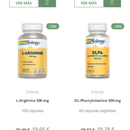
VER MÁS
VER MÁS
-23%
-34%
Solaray
Solaray
L-Arginina 500 mg
DL-Phenylalanine 500 mg
100 cápsulas
60 cápsulas vegetales
Precio
Precio
19,65 €
19,28 €
25,40 €
29,37 €