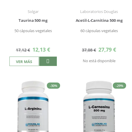
Solgar
Laboratorios Douglas
Taurina 500 mg
Acetil-L-Carnitina 500 mg
50 cápsulas vegetales
60 cápsulas vegetales
Precio
Precio
12,13 €
27,79 €
17,12 €
37,08 €
especial
especial
No está disponible
VER MÁS
-30%
-29%