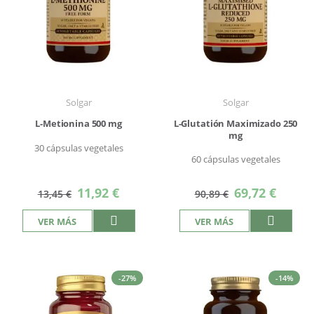
Solgar
Solgar
L-Metionina 500 mg
L-Glutatión Maximizado 250
mg
30 cápsulas vegetales
60 cápsulas vegetales
Precio
Precio
11,92 €
69,72 €
13,45 €
90,89 €
especial
especial
VER MÁS
VER MÁS
-27%
-14%