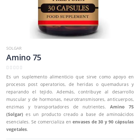
Saltar
al
SOLGAR
comienzo
Amino 75
de
la
galería
Es un suplemento alimenticio que sirve como apoyo en
de
procesos post operatorios, de heridas o quemaduras y
imágenes
reparando el tejido. Además, contribuye al desarrollo
muscular y de hormonas, neurotransmisores, anticuerpos,
enzimas y transportadores de nutrientes.
Amino 75
(Solgar)
es un producto creado a base de aminoácidos
esenciales. Se comercializa en
envases de 30 y 90 cápsulas
vegetales
.