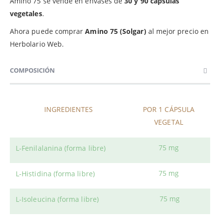
Amino 75 se vende en envases de
30 y 90 cápsulas
vegetales
.
Ahora puede comprar
Amino 75 (Solgar)
al mejor precio en
Herbolario Web.
COMPOSICIÓN
INGREDIENTES
POR 1 CÁPSULA
VEGETAL
75 mg
L-Fenilalanina (forma libre)
75 mg
L-Histidina (forma libre)
75 mg
L-Isoleucina (forma libre)