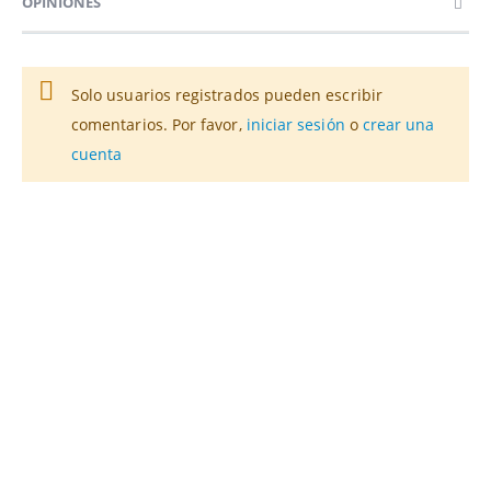
OPINIONES
Solo usuarios registrados pueden escribir
comentarios. Por favor,
iniciar sesión
o
crear una
cuenta