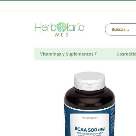
Vitaminas y Suplementos
Cosmétic
Saltar
al
final
de
la
galería
de
imágenes