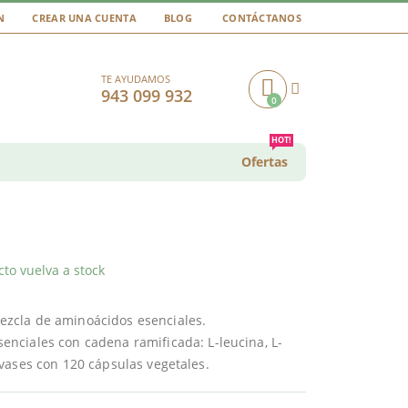
N
CREAR UNA CUENTA
BLOG
CONTÁCTANOS
TE AYUDAMOS
943 099 932
0
Cart
HOT!
Ofertas
to vuelva a stock
zcla de aminoácidos esenciales.
enciales con cadena ramificada: L-leucina, L-
vases con 120 cápsulas vegetales.