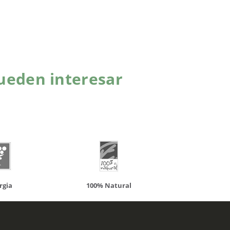
ueden interesar
atural
Solaray
LCN