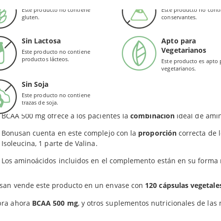
nente estructural del tejido muscular, que apoyan el metabolism
Este producto no contiene
Este producto no cont
redientes en las cápsulas de Bonusan: Celulosa (HPMC), agente de carga [celulosa microcrista
gluten.
conservantes.
ás, los BCAA también actúan como donantes de nitrógeno para la
arios para el
crecimiento y la recuperación de los tejidos
.
Sin Lactosa
Apto para
Vegetarianos
Este producto no contiene
portante tomar estos aminoácidos en la proporción correcta (
2:1:
productos lácteos.
Este producto es apto 
vegetarianos.
a fórmula Musculomax.
Sin Soja
EFICIOS
Este producto no contiene
trazas de soja.
BCAA 500 mg ofrece a los pacientes la
combinación
ideal de amin
Bonusan cuenta en este complejo con la
proporción
correcta de l
Isoleucina, 1 parte de Valina.
Los aminoácidos incluidos en el complemento están en su forma
san vende este producto en un envase con
120 cápsulas vegetale
ra ahora
BCAA 500 mg
, y otros suplementos nutricionales de las