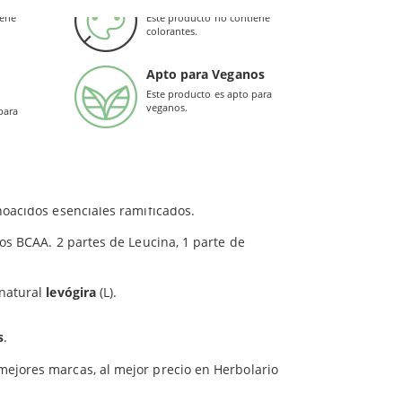
o energético en los músculos.
iene
Este producto no contiene
lina (gel de celulosa)], extracto de arroz.
colorantes.
 producción de los aminoácidos que son
Apto para Veganos
Este producto es apto para
1
, leucina:isoleucina:valina), tal y como aparecen
veganos.
para
oácidos esenciales ramificados.
os BCAA. 2 partes de Leucina, 1 parte de
 natural
levógira
(L).
s
.
 mejores marcas, al mejor precio en Herbolario