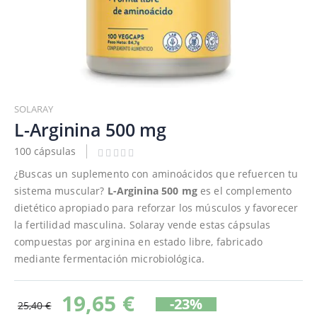
Saltar
al
SOLARAY
comienzo
L-Arginina 500 mg
de
100 cápsulas
la
galería
¿Buscas un suplemento con aminoácidos que refuercen tu
de
sistema muscular?
L-Arginina 500 mg
es el complemento
imágenes
dietético apropiado para reforzar los músculos y favorecer
la fertilidad masculina. Solaray vende estas cápsulas
compuestas por arginina en estado libre, fabricado
mediante fermentación microbiológica.
19,65 €
-23%
25,40 €