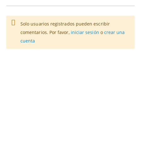
Solo usuarios registrados pueden escribir
comentarios. Por favor,
iniciar sesión
o
crear una
cuenta