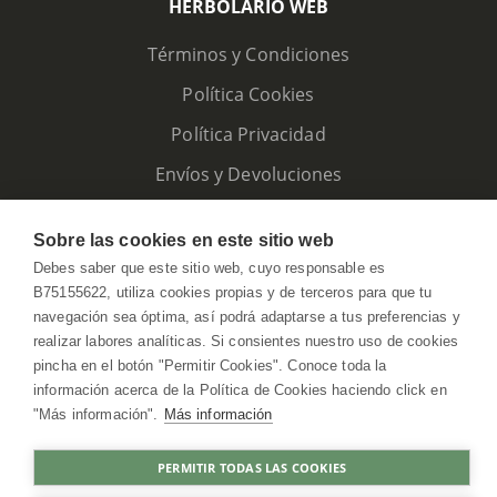
HERBOLARIO WEB
Términos y Condiciones
Política Cookies
Política Privacidad
Envíos y Devoluciones
Sobre las cookies en este sitio web
Debes saber que este sitio web, cuyo responsable es
B75155622, utiliza cookies propias y de terceros para que tu
navegación sea óptima, así podrá adaptarse a tus preferencias y
realizar labores analíticas. Si consientes nuestro uso de cookies
pincha en el botón "Permitir Cookies". Conoce toda la
información acerca de la Política de Cookies haciendo click en
"Más información".
Más información
HerbolarioWeb © 2026. All Rights Reserved
PERMITIR TODAS LAS COOKIES