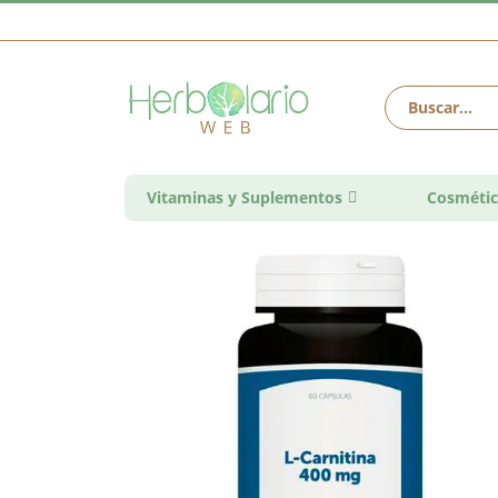
Vitaminas y Suplementos
Cosmétic
Saltar
al
final
de
la
galería
de
imágenes