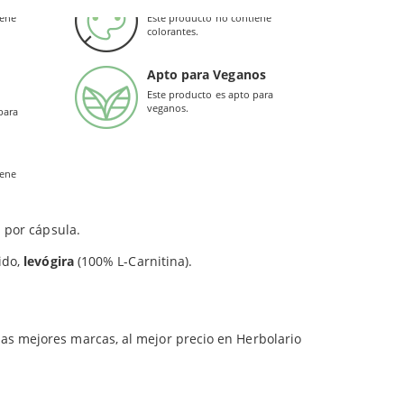
 todos, incluidos veganos y vegetarianos, estas
iene
Este producto no contiene
colorantes.
 hecho, la L-Carnitina de Bonusan es
Apto para Veganos
Este producto es apto para
veganos.
para
iene
 de personas
vegetarianas, deportistas
o
 por cápsula.
ido,
levógira
(100% L-Carnitina).
las mejores marcas, al mejor precio en Herbolario