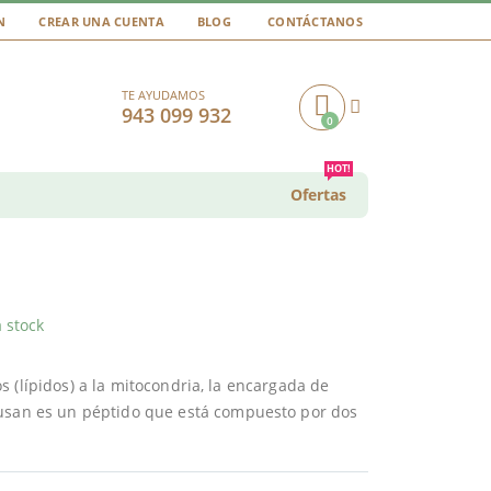
N
CREAR UNA CUENTA
BLOG
CONTÁCTANOS
TE AYUDAMOS
943 099 932
0
Cart
HOT!
Ofertas
 stock
 (lípidos) a la mitocondria, la encargada de
san es un péptido que está compuesto por dos