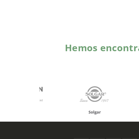
Hemos encontra
onusan
Solgar
Hifas 