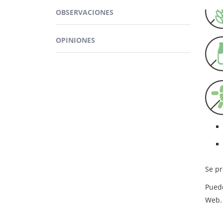
es ma
OBSERVACIONES
cápsu
Los i
OPINIONES
extr
BEN
Se p
Pued
Web.