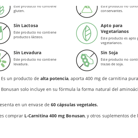
yor, sobre todo en las dietas veganas. Bonusan pone al alcance de
Este producto no contiene
Este producto no cont
gluten.
conservantes.
las de carnitina.
ngredientes utilizados en esta fórmula son de máxima calidad. De
Sin Lactosa
Apto para
Vegetarianos
emadamente
pura y se absorbe fácilmente
.
Este producto no contiene
productos lácteos.
Este producto es apto 
vegetarianos.
EFICIOS
Sin Levadura
Sin Soja
Este producto no contiene
Este producto no cont
Es un suplemento dietético eficaz que favorece la salud general
levadura.
trazas de soja.
cualquiera con una falta de carnitina en el cuerpo.
Es un producto de
alta potencia
, aporta 400 mg de carnitina pura
Bonusan solo incluye en su fórmula la forma natural del aminoác
resenta en un envase de
60 cápsulas vegetales.
es comprar
L-Carnitina 400 mg Bonusan
, y otros suplementos de 