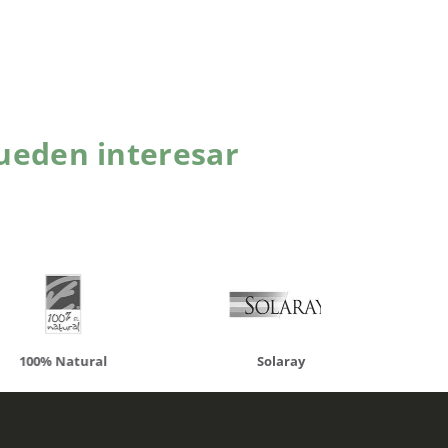
ueden interesar
atural
Solaray
LCN