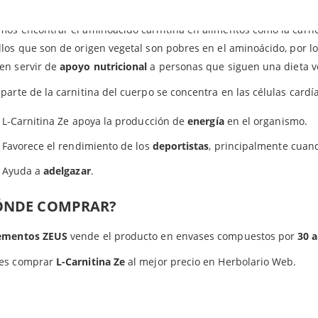
Este producto es apto para
vegetarianos.
os encontrar el aminoácido carnitina en alimentos como la carne, 
los que son de origen vegetal son pobres en el aminoácido, por 
en servir de
apoyo nutricional
a personas que siguen una dieta v
parte de la carnitina del cuerpo se concentra en las células cardí
L-Carnitina Ze apoya la producción de
energía
en el organismo.
Favorece el rendimiento de los
deportistas
, principalmente cuand
Ayuda a
adelgazar
.
ÓNDE COMPRAR?
ementos ZEUS
vende el producto en envases compuestos por
30 
es comprar
L-Carnitina Ze
al mejor precio en Herbolario Web.