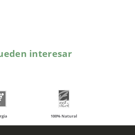
ueden interesar
atural
Solaray
LCN