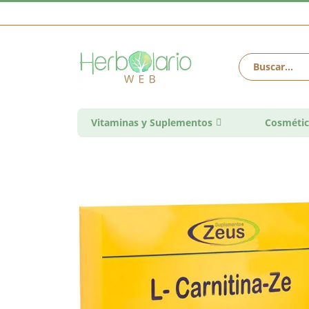
Vitaminas y Suplementos
Cosmétic
Saltar
al
final
de
la
galería
de
imágenes