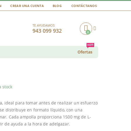
N
CREAR UNA CUENTA
BLOG
CONTÁCTANOS
TE AYUDAMOS
943 099 932
0
Cart
HOT!
Ofertas
a stock
a, ideal para tomar antes de realizar un esfuerzo
e distribuye en formato líquido, con una
omar. Cada ampolla proporciona 1500 mg de L-
r de ayuda a la hora de adelgazar.