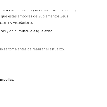
la leche, el hígado y las levaduras. En cambio,
lo que estas ampollas de Suplementos Zeus
egana o vegetariana.
acas y en el
músculo esquelético
.
o se toma antes de realizar el esfuerzo.
ampollas
.