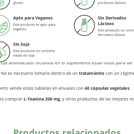
gluten.
productos lácteos.
Fomentar la
relajación
.
Favorecer la sensación de bienestar y
descanso
.
Apto para Veganos
Sin Derivados
Lácteos
Este producto es apto para
EFICIOS
veganos.
Este producto no cont
derivados lácteos.
rts aporta un total de
200 mg por cápsula
. La teanina se puede e
Sin Soja
tas de L-Teanina es equivalente al de una taza de té.
Este producto no contiene
trazas de soja.
Los aminoácidos incluidos en el suplemento están listos para se
No es necesario tomarlo dentro de un
tratamiento
con un régime
erts vende estas tabletas en envases con
60 cápsulas vegetales
.
es comprar
L-Teanina 200 mg
, y otros productos de las mejores m
Productos relacionados