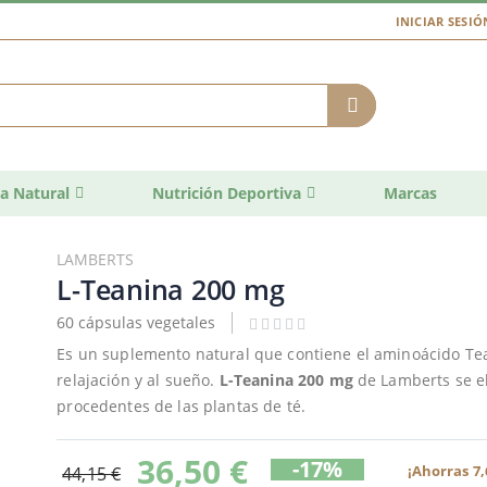
INICIAR SESIÓ
a Natural
Nutrición Deportiva
Marcas
LAMBERTS
L-Teanina 200 mg
60 cápsulas vegetales
Es un suplemento natural que contiene el aminoácido Tean
relajación y al sueño.
L-Teanina 200 mg
de Lamberts se el
procedentes de las plantas de té.
36,50 €
-17%
¡Ahorras 7,
44,15 €