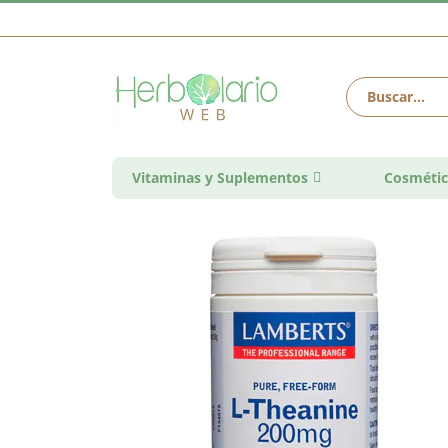
Vitaminas y Suplementos
Cosmétic
Saltar
al
final
de
la
galería
de
imágenes