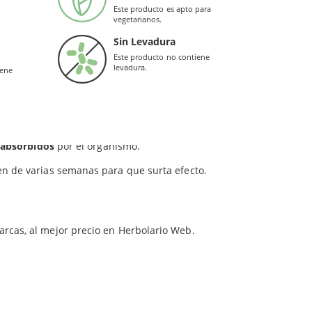
Este producto es apto para
vegetarianos.
Sin Levadura
Este producto no contiene
levadura.
iene
ncontrar en un té normal, y el efecto de las
r
absorbidos
por el organismo.
n de varias semanas para que surta efecto.
arcas, al mejor precio en Herbolario Web.