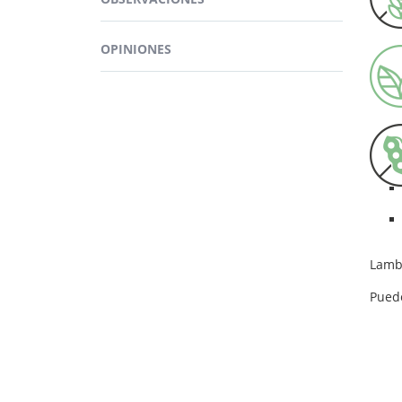
OPINIONES
BEN
Lambe
table
Lamb
Pued