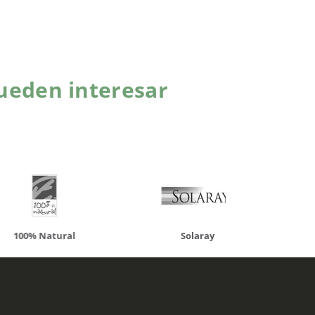
ueden interesar
atural
Solaray
LCN