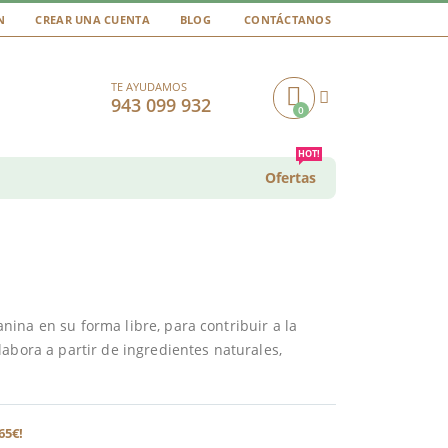
N
CREAR UNA CUENTA
BLOG
CONTÁCTANOS
TE AYUDAMOS
943 099 932
0
Cart
HOT!
Ofertas
ina en su forma libre, para contribuir a la
abora a partir de ingredientes naturales,
65€!