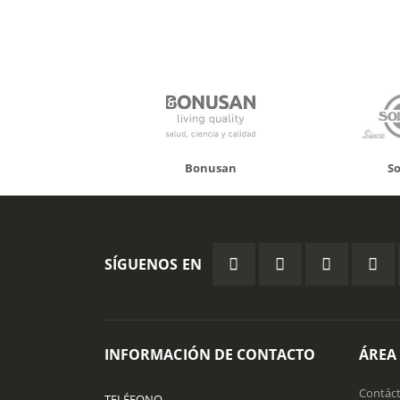
onusan
Solgar
Hifas
SÍGUENOS EN
INFORMACIÓN DE CONTACTO
ÁREA
Contác
TELÉFONO