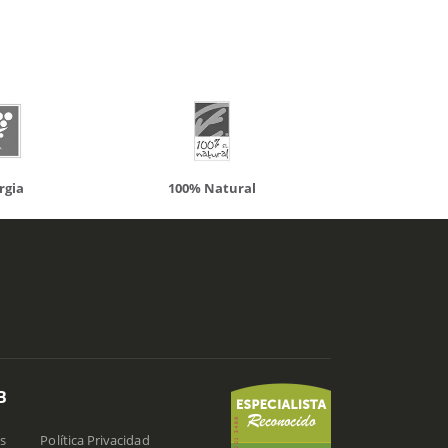
atural
Solaray
LCN
B
s
Política Privacidad