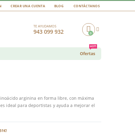
N
CREAR UNA CUENTA
BLOG
CONTÁCTANOS
TE AYUDAMOS
943 099 932
0
Cart
HOT!
Ofertas
inoácido arginina en forma libre, con máxima
s ideal para deportistas y ayuda a mejorar el
51€!