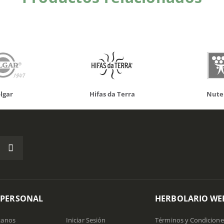
 da Terra
Nutergia
100% N
 PERSONAL
HERBOLARIO WE
tanos
Iniciar Sesión
Términos y Condicione