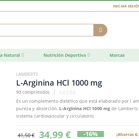
INICIAR SESIÓ
a Natural
Nutrición Deportiva
Marcas
LAMBERTS
L-Arginina HCl 1000 mg
90 comprimidos
Es un complemento dietético que está elaborado por l am
pureza y absorción.
L-Arginina HCl 1000 mg
de Lamberts e
sistema cardiovascular y circulatorio.
34,99 €
-16%
¡Ahorras 6,
41,50 €