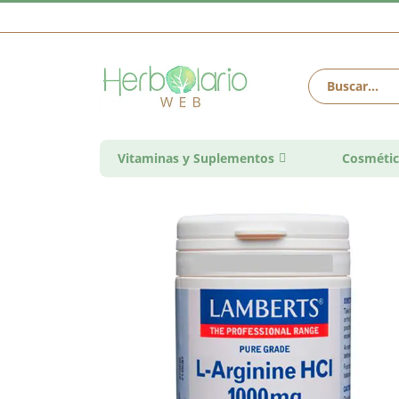
Vitaminas y Suplementos
Cosmétic
Saltar
al
final
de
la
galería
de
imágenes