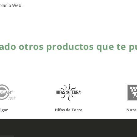
Productos relacionados
olario Web.
do otros productos que te p
da Terra
Nutergia
100% N