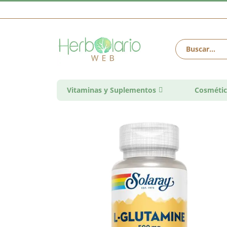
Vitaminas y Suplementos
Cosmétic
Saltar
al
final
de
la
galería
de
imágenes