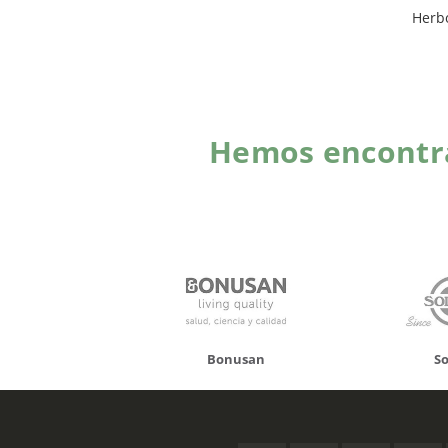
Herb
Hemos encontra
onusan
Solgar
Hifas 