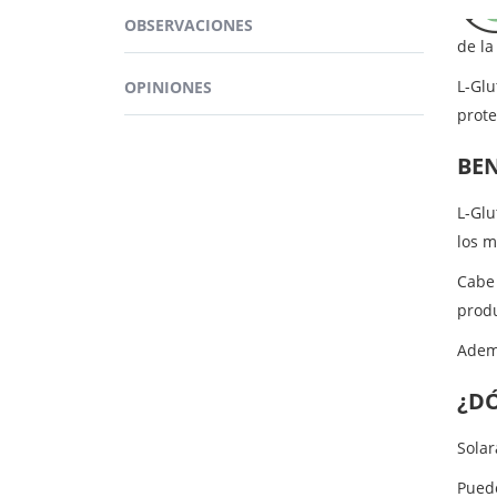
produ
OBSERVACIONES
de la
L-Glu
OPINIONES
prote
BEN
L-Glu
los m
Cabe 
prod
Ademá
¿D
Solar
Pued