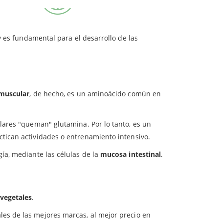
veganos.
para
cial, porque requeriremos de su aporte a través
y es fundamental para el desarrollo de las
muscular
, de hecho, es un aminoácido común en
lares "queman" glutamina. Por lo tanto, es un
tican actividades o entrenamiento intensivo.
ía, mediante las células de la
mucosa intestinal
.
 vegetales
.
les de las mejores marcas, al mejor precio en