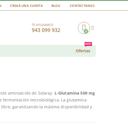
N
CREAR UNA CUENTA
BLOG
CONTÁCTANOS
TE AYUDAMOS
943 099 932
0
Cart
HOT!
Ofertas
este aminoácido de Solaray.
L-Glutamina 500 mg
 fermentación microbiológica. La glutamina
libre, garantizando la máxima disponibilidad y