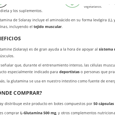
gluten.
Este producto es apto 
cirla. Sin embargo, hay ocasiones en las que puede ser semi-esen
vegetarianos.
 dieta y los suplementos.
tamina de Solaray incluye el aminoácido en su forma levógira (L), 
ínas, incluyendo el
tejido muscular
.
EFICIOS
tamine (Solaray) es de gran ayuda a la hora de apoyar al
sistema 
úsculos.
señalar que, durante el entrenamiento intenso, las células muscu
ucto especialmente indicado para
deportistas
o personas que prac
s, la glutamina se usa en nuestro intestino como fuente de energ
ÓNDE COMPRAR?
ay distribuye este producto en botes compuestos por
50 cápsulas
es comprar
L-Glutamina 500 mg
, y otros complementos nutriciona