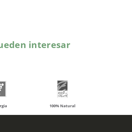
ueden interesar
atural
Solaray
LCN