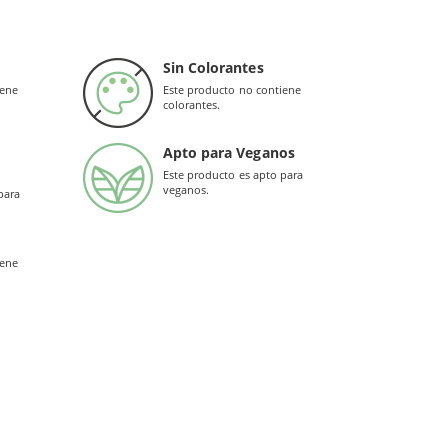
 pueda
generar cisteína
, uno de los componentes
gado y a
desintoxicar el hígado.
Sin Colorantes
rados
que se encuentran en el cuerpo y son muy
iene
Este producto no contiene
ancias tóxicas.
colorantes.
Apto para Veganos
Este producto es apto para
veganos.
para
iene