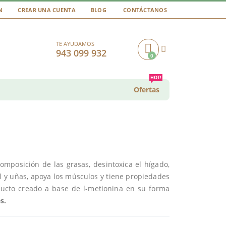
N
CREAR UNA CUENTA
BLOG
CONTÁCTANOS
TE AYUDAMOS
943 099 932
0
Cart
HOT!
Ofertas
mposición de las grasas, desintoxica el hígado,
el y uñas, apoya los músculos y tiene propiedades
ucto creado a base de l-metionina en su forma
s.