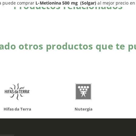
Productos relacionados
a puede comprar
L-Metionina 500 mg (Solgar)
al mejor precio e
do otros productos que te p
da Terra
Nutergia
100% N