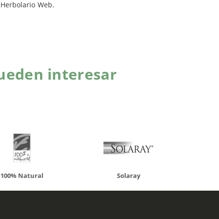
n Herbolario Web.
ueden interesar
atural
Solaray
LCN