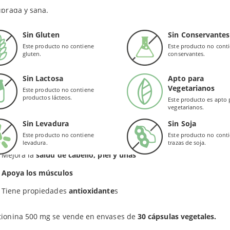
o. Por ello es imprescindible su toma para que el organismo
ibrada y sana.
lutatión
, que ayuda a neutralizar los compuestos que dañan al hí
Sin Gluten
Sin Conservantes
fórmula de Solgar
controla los niveles de los compuestos azuf
Este producto no contiene
Este producto no cont
iciosos. Estos compuestos ayudan a proteger el organismo de sust
gluten.
conservantes.
EFICIOS
Sin Lactosa
Apto para
Vegetarianos
Este producto no contiene
productos lácteos.
Este producto es apto 
Contribuye en la
descomposición de las grasas
vegetarianos.
Desintoxica el hígado
Sin Levadura
Sin Soja
Este producto no contiene
Este producto no cont
Apoya la
función hepática
levadura.
trazas de soja.
Mejora la
salud de cabello, piel y uñas
Apoya los músculos
Tiene propiedades
antioxidante
s
tionina 500 mg se vende en envases de
30 cápsulas vegetales.