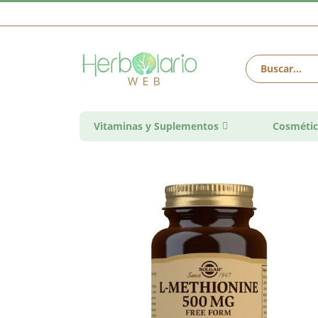
Vitaminas y Suplementos
Cosmétic
Saltar
al
final
de
la
galería
de
imágenes