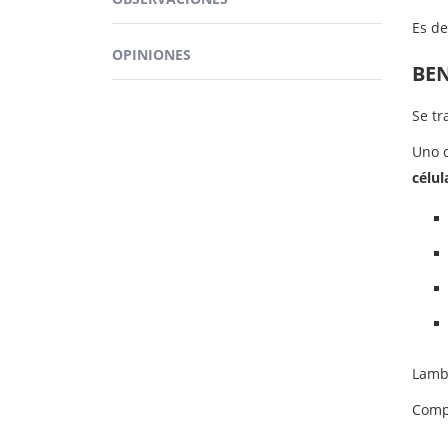
Es de
OPINIONES
BEN
Se tr
Uno d
célu
Lamb
Comp