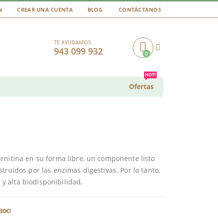
N
CREAR UNA CUENTA
BLOG
CONTÁCTANOS
TE AYUDAMOS
943 099 932
0
Cart
HOT!
Ofertas
rnitina en su forma libre, un componente listo
truidos por las enzimas digestivas. Por lo tanto,
 alta biodisponibilidad.
30€!