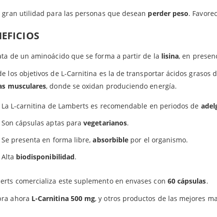
 gran utilidad para las personas que desean
perder peso
. Favore
EFICIOS
ata de un aminoácido que se forma a partir de la
lisina
, en presen
e los objetivos de L-Carnitina es la de transportar ácidos grasos 
las musculares
, donde se oxidan produciendo energía.
La L-carnitina de Lamberts es recomendable en periodos de
adel
Son cápsulas aptas para
vegetarianos
.
Se presenta en forma libre,
absorbible
por el organismo.
Alta
biodisponibilidad
.
erts comercializa este suplemento en envases con
60 cápsulas
.
ra ahora
L-Carnitina 500 mg
, y otros productos de las mejores m