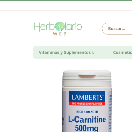
Vitaminas y Suplementos
Cosmétic
Saltar
al
final
de
la
galería
de
imágenes