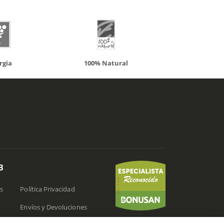
00% Natural
Solaray
B
s
Política Privacidad
Envíos y Devoluciones