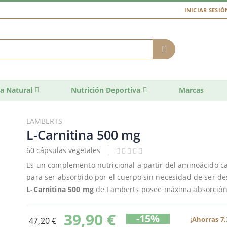
INICIAR SESIÓ
a Natural
Nutrición Deportiva
Marcas
LAMBERTS
L-Carnitina 500 mg
60 cápsulas vegetales
Es un complemento nutricional a partir del aminoácido ca
para ser absorbido por el cuerpo sin necesidad de ser des
L-Carnitina 500 mg
de Lamberts posee máxima absorción y
39,90 €
-15%
¡Ahorras 7,
47,20 €