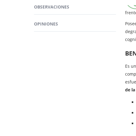
anti
OBSERVACIONES
frent
Pose
OPINIONES
degra
cogni
BEN
Es un
compr
esfue
de l