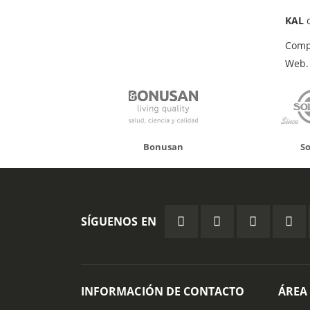
KAL
c
Comp
Web.
Bonusan
Solgar
Hif
SÍGUENOS EN
INFORMACIÓN DE CONTACTO
ÁREA