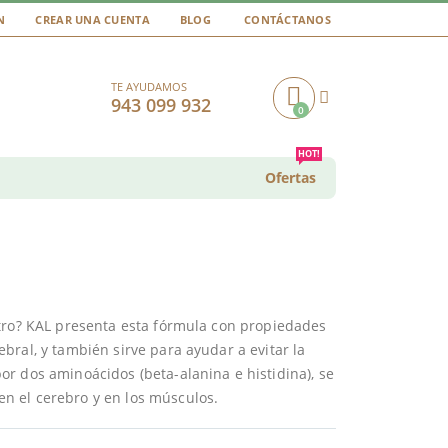
N
CREAR UNA CUENTA
BLOG
CONTÁCTANOS
TE AYUDAMOS
943 099 932
0
Cart
HOT!
Ofertas
ntro? KAL presenta esta fórmula con propiedades
bral, y también sirve para ayudar a evitar la
r dos aminoácidos (beta-alanina e histidina), se
n el cerebro y en los músculos.