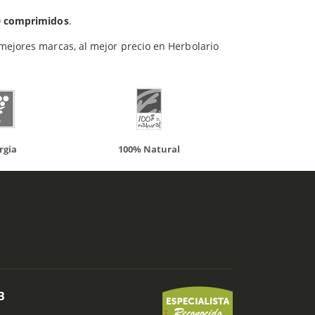
0 comprimidos
.
 mejores marcas, al mejor precio en Herbolario
 Natural
Solaray
L
B