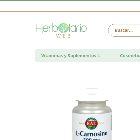
Vitaminas y Suplementos
Cosmétic
Saltar
al
final
de
la
galería
de
imágenes