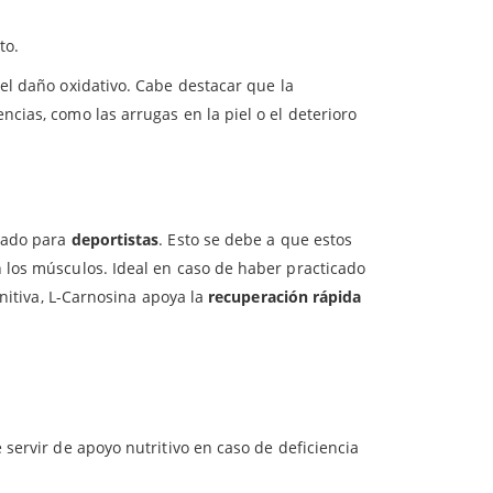
roblastos, ya que es clave a la hora de hacer
to.
el daño oxidativo. Cabe destacar que la
cias, como las arrugas en la piel o el deterioro
icado para
deportistas
. Esto se debe a que estos
 los músculos. Ideal en caso de haber practicado
initiva, L-Carnosina apoya la
recuperación rápida
 servir de apoyo nutritivo en caso de deficiencia