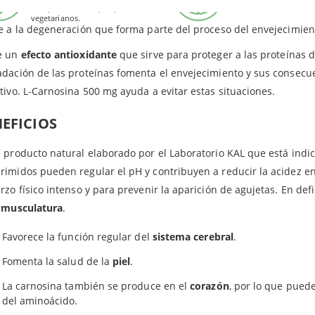
veganos.
Este producto es apto para
envejecimiento
. Esto se debe a que la carnosina rejuvenece los fib
vegetarianos.
e a la degeneración que forma parte del proceso del envejecimien
e un
efecto antioxidante
que sirve para proteger a las proteínas d
dación de las proteínas fomenta el envejecimiento y sus consecuen
tivo. L-Carnosina 500 mg ayuda a evitar estas situaciones.
EFICIOS
 producto natural elaborado por el Laboratorio KAL que está ind
imidos pueden regular el pH y contribuyen a reducir la acidez en
rzo físico intenso y para prevenir la aparición de agujetas. En def
a musculatura
.
Favorece la función regular del
sistema cerebral
.
Fomenta la salud de la
piel
.
La carnosina también se produce en el
corazón
, por lo que puede
del aminoácido.