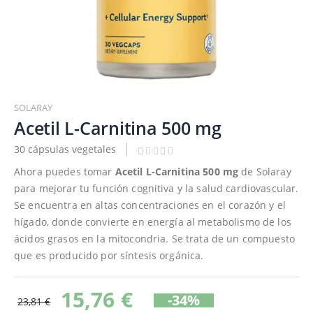
Saltar
al
SOLARAY
comienzo
Acetil L-Carnitina 500 mg
de
30 cápsulas vegetales
la
galería
Ahora puedes tomar
Acetil L-Carnitina 500 mg
de Solaray
de
para mejorar tu función cognitiva y la salud cardiovascular.
imágenes
Se encuentra en altas concentraciones en el corazón y el
hígado, donde convierte en energía al metabolismo de los
ácidos grasos en la mitocondria. Se trata de un compuesto
que es producido por síntesis orgánica.
15,76 €
-34%
23,81 €