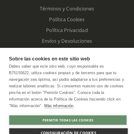
Términos y Condiciones
Política Cookies
Política Privacidad
Envíos y Devoluciones
Sobre las cookies en este sitio web
Debes saber que este sitio web, cuyo responsable es
B75155622, utiliza cookies propias y de terceros para que tu
navegación sea óptima, así podrá adaptarse a tus preferencias y
realizar labores analíticas. Si consientes nuestro uso de cookies
pincha en el botón "Permitir Cookies". Conoce toda la
información acerca de la Política de Cookies haciendo click en
"Más información".
Más información
HerbolarioWeb © 2026. All Rights Reserved
PERMITIR TODAS LAS COOKIES
COMPRAR
CONFIGURACIÓN DE COOKIES