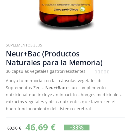
Saltar
al
SUPLEMENTOS ZEUS
comienzo
Neur+Bac (Productos
de
Naturales para la Memoria)
la
galería
30 cápsulas vegetales gastrorresistentes
de
Apoya tu memoria con las cápsulas vegetales de
imágenes
Suplementos Zeus.
Neur+Bac
es un complemento
nutricional que incluye aminoácidos, hongos medicinales,
extractos vegetales y otros nutrientes que favorecen el
buen funcionamiento del sistema cerebral.
46,69 €
-33%
69,90 €