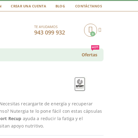
N
CREAR UNA CUENTA
BLOG
CONTÁCTANOS
TE AYUDAMOS
943 099 932
0
Cart
HOT!
Ofertas
Necesitas recargarte de energía y recuperar
nso? Nutergia te lo pone fácil con estas cápsulas
ort Recup
ayuda a reducir la fatiga y el
itan apoyo nutritivo.