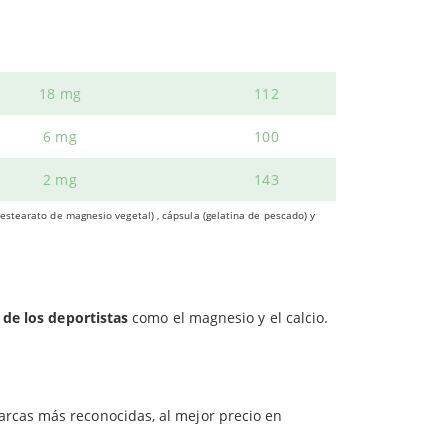
ufrir consecuencias inmediatas como calambres,
1,4 mg
127
expuesta el cuerpo, lo que ralentiza la capacidad
1,6 mg
114
ecuperación
tras el esfuerzo
. Una forma efectiva
18 mg
112
6 mg
100
uscular.
2 mg
143
tos,
sin molestias musculares o articulares
.
estearato de magnesio vegetal) , cápsula (gelatina de pescado) y
al del
sistema nervioso
.
 de los deportistas
como el magnesio y el calcio.
arcas más reconocidas, al mejor precio en