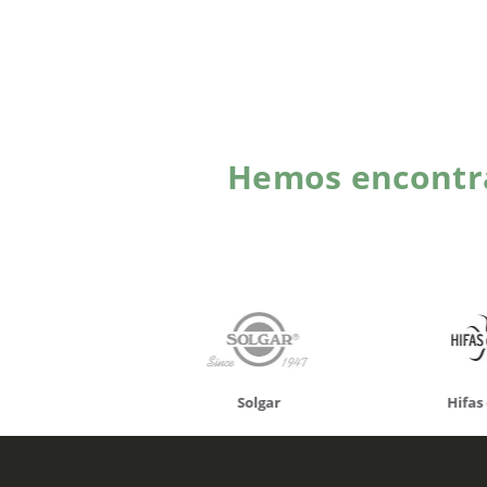
Hemos encontra
onusan
Solgar
Hifas 