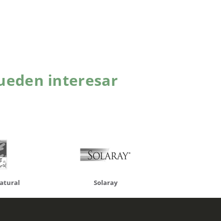
ueden interesar
atural
Solaray
LCN