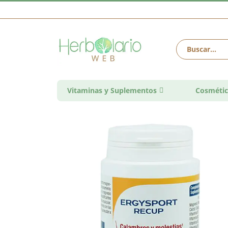
Vitaminas y Suplementos
Cosmétic
Saltar
al
final
de
la
galería
de
imágenes