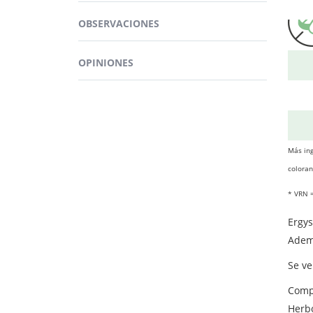
Todo
aguje
OBSERVACIONES
de re
Una s
OPINIONES
puede
Más ing
coloran
CO
* VRN =
Ergys
Ademá
Se v
Com
Herb