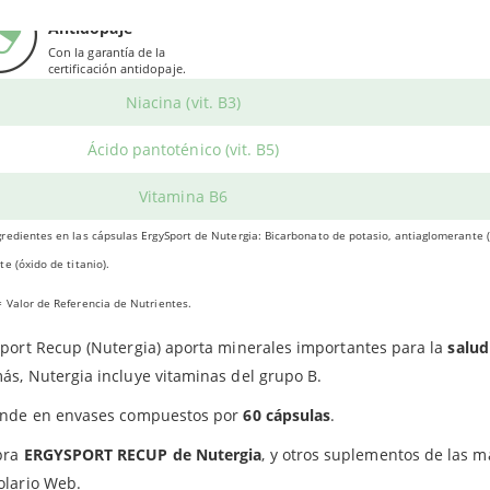
 aquel que practica
deporte o actividades físicas intensas
puede s
Certificado
Vitamina B1
Antidopaje
tas o molestias articulares. Se debe a la saturación a la que está 
Con la garantía de la
Vitamina B2
cuperación.
certificación antidopaje.
olución es desacidificar el organismo para apoyar esta fase de r
Niacina (vit. B3)
 ser recurriendo a ErgySport Recup de Nutergia, que ayuda a:
Ácido pantoténico (vit. B5)
Apoyar el buen funcionamiento del
metabolismo
y del sistema m
Vitamina B6
Repetir los esfuerzos, tanto en competición como en entrenamien
redientes en las cápsulas ErgySport de Nutergia: Bicarbonato de potasio, antiaglomerante (
Reducir la fatiga y el cansancio, ya que favorece la función gener
te (óxido de titanio).
MPRAR AL MEJOR PRECIO
 Valor de Referencia de Nutrientes.
port Recup (Nutergia) aporta minerales importantes para la
salud
s, Nutergia incluye vitaminas del grupo B.
ende en envases compuestos por
60 cápsulas
.
pra
ERGYSPORT RECUP
de
Nutergia
, y otros suplementos de las m
olario Web.