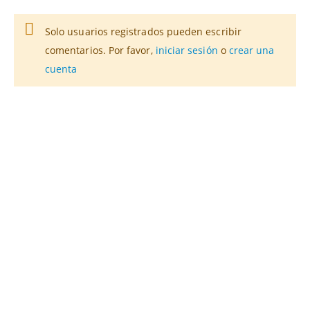
Solo usuarios registrados pueden escribir
comentarios. Por favor,
iniciar sesión
o
crear una
cuenta