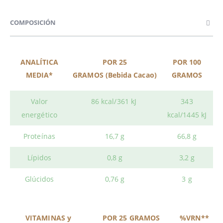
COMPOSICIÓN
ANALÍTICA
POR 25
POR 100
MEDIA*
GRAMOS (Bebida Cacao)
GRAMOS
Valor
86 kcal/361 kJ
343
energético
kcal/1445 kJ
Proteínas
16,7 g
66,8 g
Lípidos
0,8 g
3,2 g
Glúcidos
0,76 g
3 g
VITAMINAS y
POR 25 GRAMOS
%VRN**