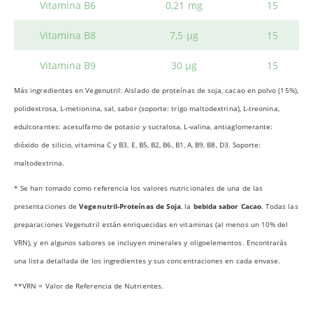
Vitamina B6
0,21 mg
15
Vitamina B8
7,5 μg
15
Vitamina B9
30 μg
15
Más ingredientes en Vegenutril: Aislado de proteínas de soja, cacao en polvo (15%),
polidextrosa, L-metionina, sal, sabor (soporte: trigo maltodextrina), L-treonina,
edulcorantes: acesulfamo de potasio y sucralosa, L-valina, antiaglomerante:
dióxido de silicio, vitamina C y B3, E, B5, B2, B6, B1, A, B9, B8, D3. Soporte:
maltodextrina.
* Se han tomado como referencia los valores nutricionales de una de las
presentaciones de
Vegenutril-Proteínas de Soja
, la
bebida sabor Cacao
. Todas las
preparaciones Vegenutril están enriquecidas en vitaminas (al menos un 10% del
VRN), y en algunos sabores se incluyen minerales y oligoelementos. Encontrarás
una lista detallada de los ingredientes y sus concentraciones en cada envase.
**VRN = Valor de Referencia de Nutrientes.