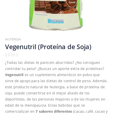
Saltar
al
NUTERGIA
comienzo
Vegenutril (Proteína de Soja)
de
la
galería
¿Todas las dietas te parecen aburridas? ¿No consigues
de
controlar tu peso? ¿Buscas un aporte extra de proteínas?
imágenes
Vegenutril
es un suplemento alimenticio en polvo que
sirve de apoyo para las dietas de control de peso. Además,
este producto natural de Nutergia, a base de proteína de
soja, puede convertirse en el mejor aliado de los
deportistas, de las personas mayores o de las mujeres en
edad de la menopausia. Estas bebidas que se
comercializan en
7 sabores diferentes
(cacao, café, cacao y