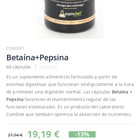
Saltar
al
COMDIET
comienzo
Betaína+Pepsina
de
60 cápsulas
la
galería
Es un suplemento alimenticio formulado a partir de
de
enzimas digestivas que funcionan sinérgicamente a la hora
imágenes
de promover una digestión normal. Las cápsulas
Betaína +
Pepsina
favorecen el mantenimiento regular de las
funciones estomacales. Es un producto del Laboratorio
ComDiet que también optimiza la absorción de nutrientes.
19,19 €
-13%
21,94 €