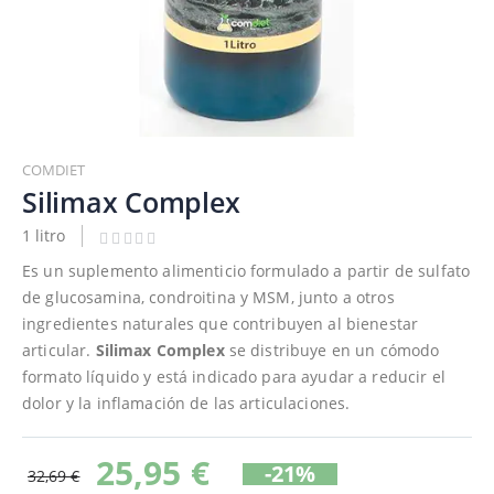
Saltar
al
COMDIET
comienzo
Silimax Complex
de
1 litro
la
galería
Es un suplemento alimenticio formulado a partir de sulfato
de
de glucosamina, condroitina y MSM, junto a otros
imágenes
ingredientes naturales que contribuyen al bienestar
articular.
Silimax
Complex
se distribuye en un cómodo
formato líquido y está indicado para ayudar a reducir el
dolor y la inflamación de las articulaciones.
25,95 €
-21%
32,69 €