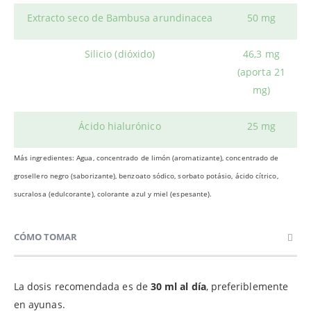
Extracto seco de Bambusa arundinacea
50 mg
Silicio (dióxido)
46,3 mg
(aporta 21
mg)
Ácido hialurónico
25 mg
Más ingredientes: Agua, concentrado de limón (aromatizante), concentrado de
grosellero negro (saborizante), benzoato sódico, sorbato potásio, ácido cítrico,
sucralosa (edulcorante), colorante azul y miel (espesante).
CÓMO TOMAR
La dosis recomendada es de
30 ml al día
, preferiblemente
en ayunas.