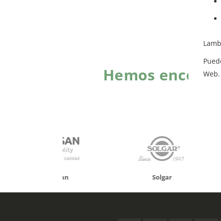
Lamb
Pued
Hemos encontra
Web.
onusan
Solgar
Hifas 