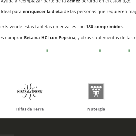
Ayuda a reemplazar parte de la
acidez
perdida en el estómago.
Productos relacionados
Ideal para
enriquecer la dieta
de las personas que requieren mayo
erts vende estas tabletas en envases con
180 comprimidos
.
es comprar
Betaína HCl con Pepsina
, y otros suplementos de las 
do otros productos que te p
da Terra
Nutergia
100% N