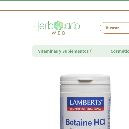
Vitaminas y Suplementos
Cosmétic
Saltar
al
final
de
la
galería
de
imágenes