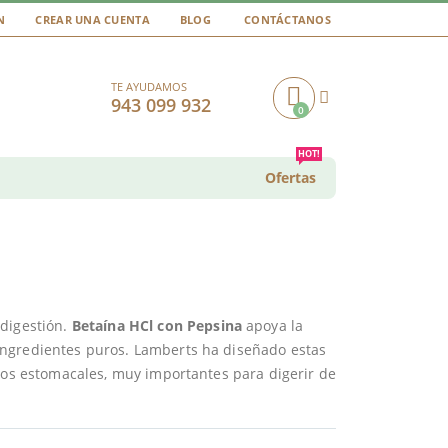
N
CREAR UNA CUENTA
BLOG
CONTÁCTANOS
TE AYUDAMOS
943 099 932
0
Cart
HOT!
Ofertas
 digestión.
Betaína HCl con Pepsina
apoya la
ingredientes puros. Lamberts ha diseñado estas
idos estomacales, muy importantes para digerir de