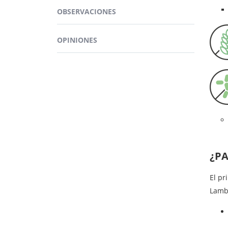
Más ing
capa
OBSERVACIONES
gliceri
abdo
Nues
OPINIONES
canti
¿PA
El pr
Lambe