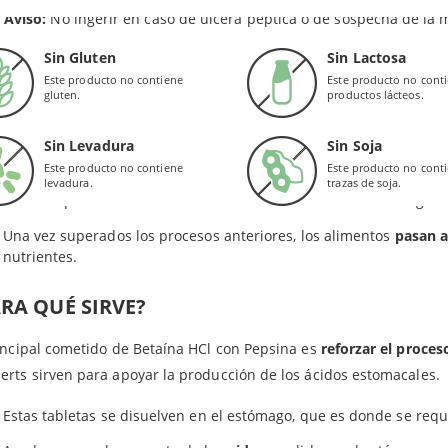
redientes en las tabletas de Lamberts: Agentes de carga (celulosa, fosfato dicálcico), Espes
z de
absorber los nutrientes
. De esta forma, es un producto que a
Aviso:
No ingerir en caso de úlcera péptica o de sospecha de la 
na) y antiaglomerantes (dióxido de silicio, estearato de magnesio, ácido esteárico).
minal.
Sin Gluten
Sin Lactosa
tro organismo produce
ácido hidroclorhídrico
(HCl) de forma nat
Este producto no contiene
Este producto no cont
gluten.
productos lácteos.
dad y el cuerpo lo suele declinar. Por lo que es recomendable la 
El ácido clorhídrico esteriliza el alimento ingerido y activa una
Sin Levadura
Sin Soja
las proteínas.
Este producto no contiene
Este producto no cont
levadura.
trazas de soja.
Permite que la
vitamina B12
sea extraída de los alimentos ingeri
Una vez superados los procesos anteriores, los alimentos
pasan a
nutrientes.
RA QUÉ SIRVE?
incipal cometido de Betaína HCl con Pepsina es
reforzar el proces
rts sirven para apoyar la producción de los ácidos estomacales.
Estas tabletas se disuelven en el estómago, que es donde se requ