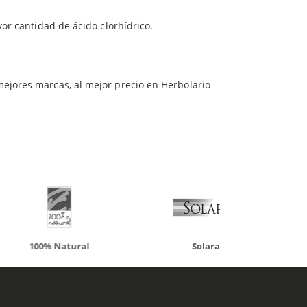
r cantidad de ácido clorhídrico.
mejores marcas, al mejor precio en Herbolario
ueden interesar
atural
Solaray
LCN