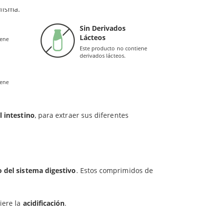
ante (Acacia), Agentes de recubrimiento (hidroxipropil metilcelulosa,
yuda a evitar los molestos gases y la hinchazón
misma.
Sin Derivados
Lácteos
ural, pero a medida que envejecemos reduce la
iene
Este producto no contiene
suplementación de este tipo.
derivados lácteos.
 poderosa enzima llamada
pepsina
que descompone
iene
dos.
l intestino
, para extraer sus diferentes
o del sistema digestivo
. Estos comprimidos de
iere la
acidificación
.