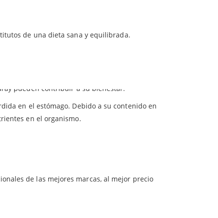
Estas cápsulas vegetales de Solaray están
100 mg
iños.
ueden tomar aquellas personas que deseen
itutos de una dieta sana y equilibrada.
100 mg
 normal de
ácido clorhídrico
puede disminuir con
irse en un buen aliado. Además, ciertas
stearato de magnesio.
s fármacos pueden jugar en contra del buen
aray pueden contribuir a su bienestar.
erdida en el estómago. Debido a su contenido en
rientes en el organismo.
ionales de las mejores marcas, al mejor precio