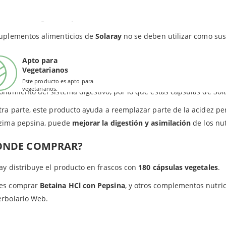
sitas un apoyo nutricional para optimizar tu
proceso digestivo
? 
Ácido glutámico HCl
ar en un lugar seco y fresco. Mantener fuera del alcance de los n
cialmente diseñadas para casos de hipoclorhidria, aunque las p
ar el funcionamiento de sus tracto digestivo en general.
suplementos alimenticios de
Solaray
no se deben utilizar como sust
Hoja de papaya
a tu digestión mediante Betaina HCl con Pepsina. La producción
Apto para
so de los años, por lo que un suplemento como este puede convert
redientes en las cápsulas de Solaray: M
altodextrina,
celulosa vegetal y antiaglomerante: e
Vegetarianos
medades crónicas, el aumento del estrés o el consumo de alguno
Este producto es apto para
vegetarianos.
onamiento del sistema digestivo, por lo que estas cápsulas de Sol
tra parte, este producto ayuda a reemplazar parte de la acidez p
nzima pepsina, puede
mejorar la digestión y asimilación
de los nut
ÓNDE COMPRAR?
ay distribuye el producto en frascos con
180 cápsulas vegetales
.
es comprar
Betaina HCl con Pepsina
, y otros complementos nutric
erbolario Web.