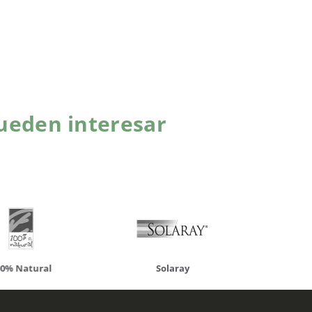
ueden interesar
atural
Solaray
LCN