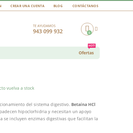
N
CREAR UNA CUENTA
BLOG
CONTÁCTANOS
TE AYUDAMOS
943 099 932
0
Cart
HOT!
Ofertas
to vuelva a stock
cionamiento del sistema digestivo.
Betaína HCl
padecen hipoclorhidria y necesitan un apoyo
la se incluyen enzimas digestivas que facilitan la