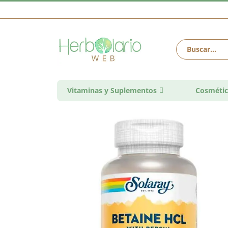
Vitaminas y Suplementos
Cosmétic
Saltar
al
final
de
la
galería
de
imágenes