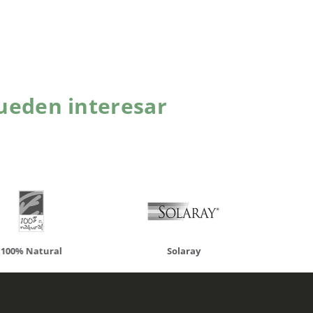
ueden interesar
atural
Solaray
LCN