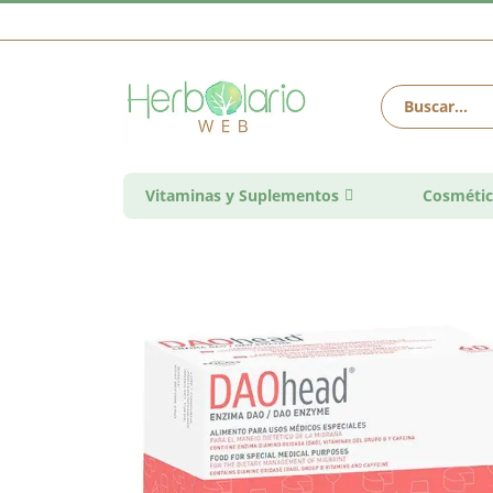
Vitaminas y Suplementos
Cosmétic
Saltar
al
final
de
la
galería
de
imágenes