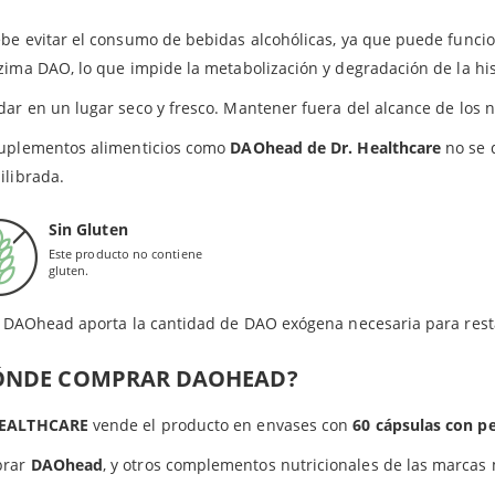
Clorhidrato de Piridoxina (Vitamina B6)
ionados con el
déficit de DAO
.
be evitar el consumo de bebidas alcohólicas, ya que puede funcio
stamina
que ingerimos se suele degradar por la enzima DiAminoOx
zima DAO, lo que impide la metabolización y degradación de la hi
Cianocobalamina (Vitamina B12)
ro organismo sufre déficit de DAO, aparecen síntomas gastrointes
ar en un lugar seco y fresco. Mantener fuera del alcance de los n
én pueden derivar en síndrome intestino irritable, dermatitis, piel
Ácido Fólico (Vitamina B9)
igrañas presentan déficit de DAO.
suplementos alimenticios como
DAOhead de Dr. Healthcare
no se d
ilibrada.
edientes en las cápsulas: Agentes de carga (celulosa microcristalina e hidroxipropilcelulosa), almidón d
RA QUÉ SIRVE DAOHEAD?
zantes (estearato de magnesio y alginato sódico), triglicéridos de cadena media, almidón de arroz, colorant
Sin Gluten
ante (ácido esteárico), colorante (riboflavina), maltodextrina, estabilizante (citrato de trisodio), acidulante (á
Se trata de un suplemento que ayuda al paciente respecto al man
Este producto no contiene
gluten.
Contribuye a la prevención de la
cefalea
y sirve también para sua
DAOhead aporta la cantidad de DAO exógena necesaria para rest
ÓNDE COMPRAR DAOHEAD?
EALTHCARE
vende el producto en envases con
60 cápsulas con pe
prar
DAOhead
, y otros complementos nutricionales de las marcas 