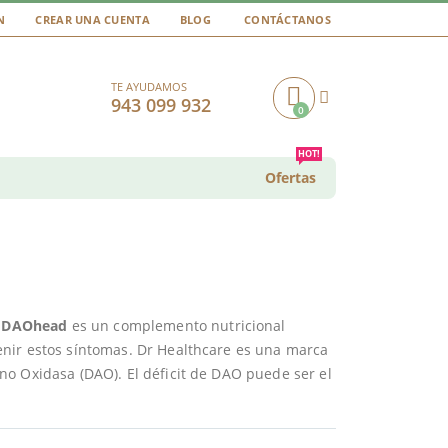
N
CREAR UNA CUENTA
BLOG
CONTÁCTANOS
TE AYUDAMOS
943 099 932
0
Cart
HOT!
Ofertas
?
DAOhead
es un complemento nutricional
nir estos síntomas. Dr Healthcare es una marca
o Oxidasa (DAO). El déficit de DAO puede ser el