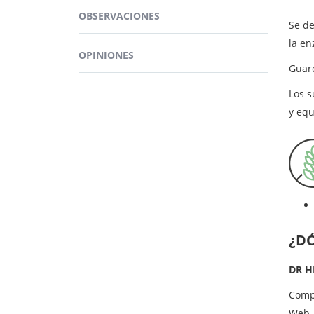
relac
OBSERVACIONES
Se de
La
hi
la en
nuest
OPINIONES
Guard
tambi
con m
Los 
y equ
Más ingr
¿PA
estabili
estabiliz
¿D
DR H
Com
Web.