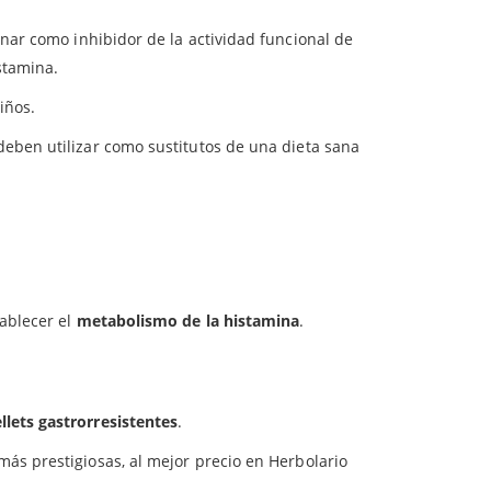
nar como inhibidor de la actividad funcional de
idasa (DAO) en el intestino delgado. Cuando
stamina.
tinales, cutáneos, neurológicos y musculares que
iños.
 atópica, etc. De hecho, el 87% de los pacientes
eben utilizar como sustitutos de una dieta sana
e patata; agentes de recubrimiento (etilcelulosa, hidroxipropilmetilce-lulosa),
e (raíz de remolacha roja), estabilizante (ácido oleico), humectante (glicerina),
cido cítrico), hidroxipropilmetilcelulosa.
ejo dietético de la
migraña
.
vizar sus síntomas.
ablecer el
metabolismo de la histamina
.
llets gastrorresistentes
.
más prestigiosas, al mejor precio en Herbolario