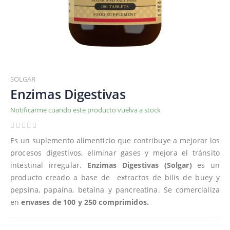
Saltar
al
SOLGAR
comienzo
Enzimas Digestivas
de
Notificarme cuando este producto vuelva a stock
la
galería
de
Es un suplemento alimenticio que contribuye a mejorar los
imágenes
procesos digestivos, eliminar gases y mejora el tránsito
intestinal irregular.
Enzimas Digestivas (Solgar)
es un
producto creado a base de extractos de bilis de buey y
pepsina, papaína, betaína y pancreatina. Se comercializa
en
envases de 100 y 250 comprimidos.