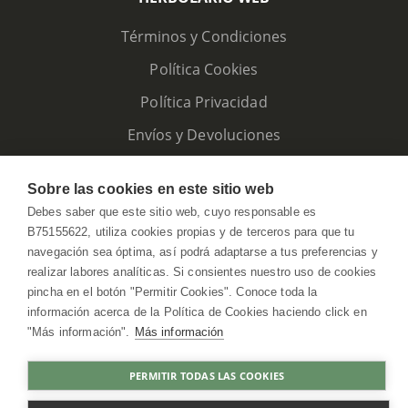
Términos y Condiciones
Política Cookies
Política Privacidad
Envíos y Devoluciones
Sobre las cookies en este sitio web
Debes saber que este sitio web, cuyo responsable es
B75155622, utiliza cookies propias y de terceros para que tu
navegación sea óptima, así podrá adaptarse a tus preferencias y
realizar labores analíticas. Si consientes nuestro uso de cookies
pincha en el botón "Permitir Cookies". Conoce toda la
información acerca de la Política de Cookies haciendo click en
"Más información".
Más información
HerbolarioWeb © 2026. All Rights Reserved
PERMITIR TODAS LAS COOKIES