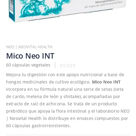
Saltar
al
NEO | NEOVITAL HEALTH
comienzo
Mico Neo INT
de
60 cápsulas vegetales
la
galería
Mejora tu digestión con este apoyo nutricional a base de
de
hongos medicinales de cultivo ecológico.
Mico Neo INT
imágenes
incorpora en su fórmula natural una serie de setas (seta
de cardo, melena de león y shiitake), acompañadas por
extracto de raíz de achicoria. Se trata de un producto
prebiótico que apoya la flora intestinal y el laboratorio NEO
| Neovital Health lo distribuye en envases compuestos por
60 cápsulas gastrorresistentes.